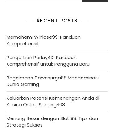
RECENT POSTS
Memahami Winlose99: Panduan
Komprehensif
Pengertian Parlay4D: Panduan
Komprehensif untuk Pengguna Baru
Bagaimana Dewasurga88 Mendominasi
Dunia Gaming
Keluarkan Potensi Kemenangan Anda di
Kasino Online Senang303
Menang Besar dengan Slot 88: Tips dan
Strategi Sukses