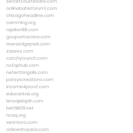
secretcourtesans.com
onlinebahisforum1.com
chicagoheadline.com
camming.org
rajalion88.com
goupuntacana.com
riversedgepark.com
zaseez.com
catchycrunch.com
nofaphub.com
nefertitingalls.com
patsyscreations.com
income4proof.com
educaritas.org
lensajelajah.com
betflik09.net
ncaq.org
xenmicro.com
onlineshopera.com