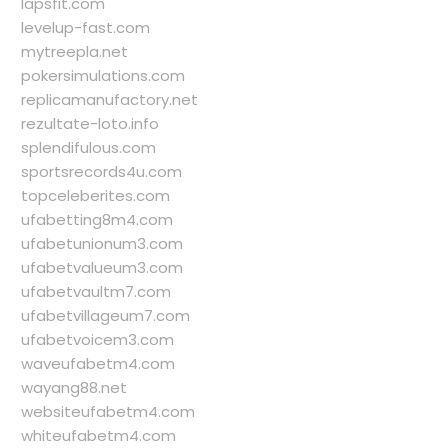
lapsfit.com
levelup-fast.com
mytreepla.net
pokersimulations.com
replicamanufactory.net
rezultate-loto.info
splendifulous.com
sportsrecords4u.com
topceleberites.com
ufabetting8m4.com
ufabetunionum3.com
ufabetvalueum3.com
ufabetvaultm7.com
ufabetvillageum7.com
ufabetvoicem3.com
waveufabetm4.com
wayang88.net
websiteufabetm4.com
whiteufabetm4.com