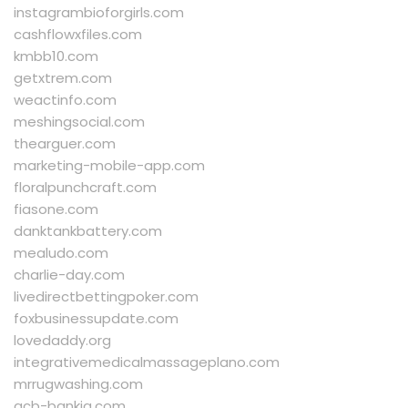
instagrambioforgirls.com
cashflowxfiles.com
kmbb10.com
getxtrem.com
weactinfo.com
meshingsocial.com
thearguer.com
marketing-mobile-app.com
floralpunchcraft.com
fiasone.com
danktankbattery.com
mealudo.com
charlie-day.com
livedirectbettingpoker.com
foxbusinessupdate.com
lovedaddy.org
integrativemedicalmassageplano.com
mrrugwashing.com
acb-bankia.com