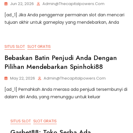
Jun 22, 2026
Admin@thecapitalpowers.com
[ad_1] Jika Anda penggemar permainan slot dan mencari
tujuan akhir untuk gameplay yang mendebarkan, Anda
SITUS SLOT
SLOT GRATIS
Bebaskan Batin Penjudi Anda Dengan
Pilihan Mendebarkan Spinhoki88
May 22, 2026
Admin@thecapitalpowers.com
[ad_1] Pernahkah Anda merasa ada penjudi tersembunyi di
dalam diri Anda, yang menunggu untuk keluar
SITUS SLOT
SLOT GRATIS
Gasbet88: Toko Serba Ada