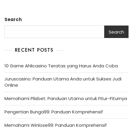
Search
Search
RECENT POSTS
10 Game Ahlicasino Teratas yang Harus Anda Coba
Juruscasino: Panduan Utama Anda untuk Sukses Judi
Online
Memahami Plisbet: Panduan Utama untuk Fitur-Fiturnya
Pengertian Bunga99: Panduan Komprehensif
Memahami Winlose99: Panduan Komprehensif