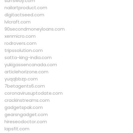
surfsway.com
nailartproduct.com
digitactseed.com
lvlcraft.com
90secondmoneyloans.com
xenmicro.com
rodrovers.com
tripssolution.com
satta-king-india.com
yukigassencanada.com
articlehorizone.com
yuqqbbzp.com
7betagents6.com
coronavirusuptodate.com
crackinstreams.com
gadgetspak.com
gearsngadget.com
hireseodoctor.com
lapsfit.com