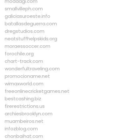
modaagi.com
smallvilleph.com
galiciasuroeste.info
batallasdeguerra.com
dregstudios.com
neatstuffhelpskids.org
moraessoccer.com
forochile.org
chart-track.com
wonderfultraveling.com
promocioname.net
wimaxworld.com
freeonlinecricketgames.net
bestcashing.biz
firerestrictions.us
archiesbrooklyn.com
muambeiros.net
infozblog.com
chonbaihat.com