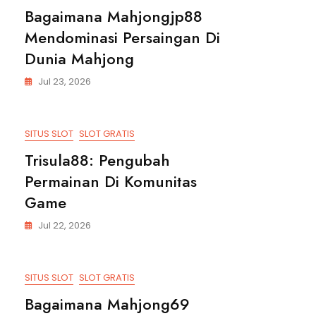
Bagaimana Mahjongjp88
Mendominasi Persaingan Di
Dunia Mahjong
Jul 23, 2026
SITUS SLOT
SLOT GRATIS
Trisula88: Pengubah
Permainan Di Komunitas
Game
Jul 22, 2026
SITUS SLOT
SLOT GRATIS
Bagaimana Mahjong69