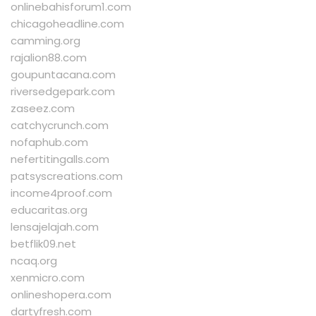
onlinebahisforum1.com
chicagoheadline.com
camming.org
rajalion88.com
goupuntacana.com
riversedgepark.com
zaseez.com
catchycrunch.com
nofaphub.com
nefertitingalls.com
patsyscreations.com
income4proof.com
educaritas.org
lensajelajah.com
betflik09.net
ncaq.org
xenmicro.com
onlineshopera.com
dartyfresh.com