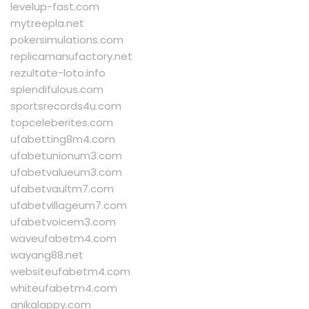
levelup-fast.com
mytreepla.net
pokersimulations.com
replicamanufactory.net
rezultate-loto.info
splendifulous.com
sportsrecords4u.com
topceleberites.com
ufabetting8m4.com
ufabetunionum3.com
ufabetvalueum3.com
ufabetvaultm7.com
ufabetvillageum7.com
ufabetvoicem3.com
waveufabetm4.com
wayang88.net
websiteufabetm4.com
whiteufabetm4.com
anikalappy.com