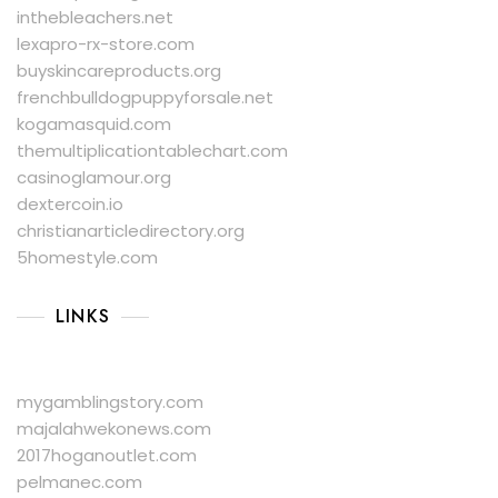
inthebleachers.net
lexapro-rx-store.com
buyskincareproducts.org
frenchbulldogpuppyforsale.net
kogamasquid.com
themultiplicationtablechart.com
casinoglamour.org
dextercoin.io
christianarticledirectory.org
5homestyle.com
LINKS
mygamblingstory.com
majalahwekonews.com
2017hoganoutlet.com
pelmanec.com