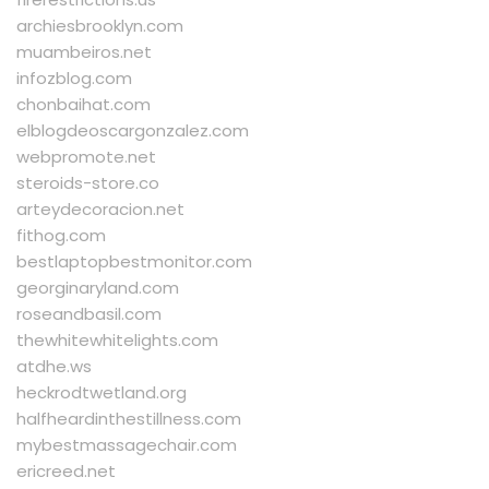
archiesbrooklyn.com
muambeiros.net
infozblog.com
chonbaihat.com
elblogdeoscargonzalez.com
webpromote.net
steroids-store.co
arteydecoracion.net
fithog.com
bestlaptopbestmonitor.com
georginaryland.com
roseandbasil.com
thewhitewhitelights.com
atdhe.ws
heckrodtwetland.org
halfheardinthestillness.com
mybestmassagechair.com
ericreed.net