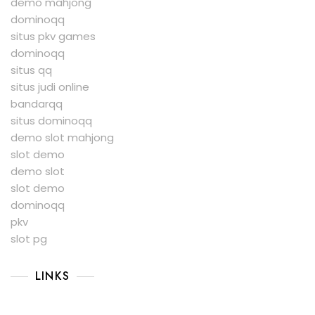
demo mahjong
dominoqq
situs pkv games
dominoqq
situs qq
situs judi online
bandarqq
situs dominoqq
demo slot mahjong
slot demo
demo slot
slot demo
dominoqq
pkv
slot pg
LINKS