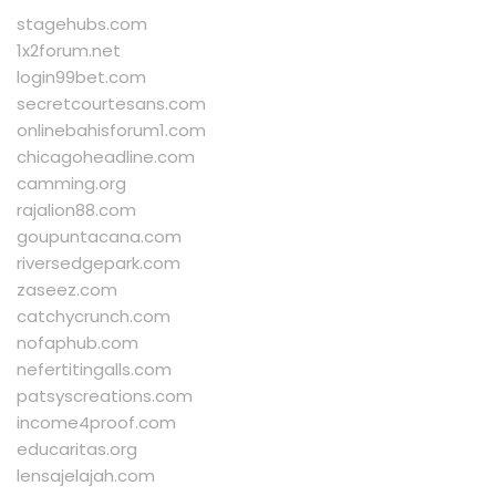
stagehubs.com
1x2forum.net
login99bet.com
secretcourtesans.com
onlinebahisforum1.com
chicagoheadline.com
camming.org
rajalion88.com
goupuntacana.com
riversedgepark.com
zaseez.com
catchycrunch.com
nofaphub.com
nefertitingalls.com
patsyscreations.com
income4proof.com
educaritas.org
lensajelajah.com