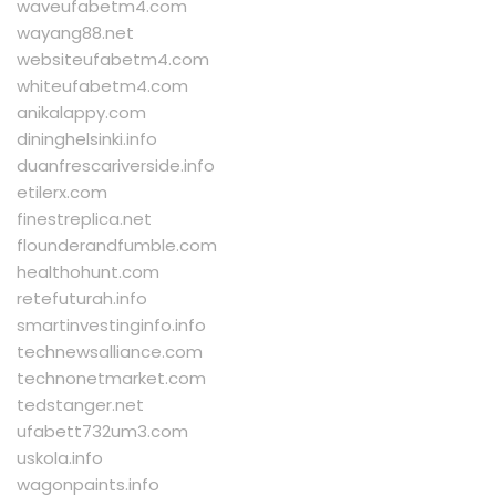
waveufabetm4.com
wayang88.net
websiteufabetm4.com
whiteufabetm4.com
anikalappy.com
dininghelsinki.info
duanfrescariverside.info
etilerx.com
finestreplica.net
flounderandfumble.com
healthohunt.com
retefuturah.info
smartinvestinginfo.info
technewsalliance.com
technonetmarket.com
tedstanger.net
ufabett732um3.com
uskola.info
wagonpaints.info