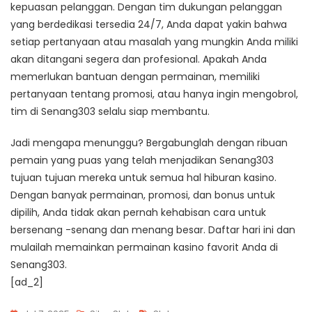
kepuasan pelanggan. Dengan tim dukungan pelanggan
yang berdedikasi tersedia 24/7, Anda dapat yakin bahwa
setiap pertanyaan atau masalah yang mungkin Anda miliki
akan ditangani segera dan profesional. Apakah Anda
memerlukan bantuan dengan permainan, memiliki
pertanyaan tentang promosi, atau hanya ingin mengobrol,
tim di Senang303 selalu siap membantu.
Jadi mengapa menunggu? Bergabunglah dengan ribuan
pemain yang puas yang telah menjadikan Senang303
tujuan tujuan mereka untuk semua hal hiburan kasino.
Dengan banyak permainan, promosi, dan bonus untuk
dipilih, Anda tidak akan pernah kehabisan cara untuk
bersenang -senang dan menang besar. Daftar hari ini dan
mulailah memainkan permainan kasino favorit Anda di
Senang303.
[ad_2]