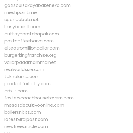
gotisouizakayabakeneko.com
meshpoint.me
spongebob.net
busyboxintl.com
auttayanratchapak.com
postcoffeebarva.com
elteatromilliondollar.com
burgerkingfranchise.org
vallarpadathamma.net
realworldsize.com
teknolama.com
productforbaby.com
orb-z.com
fosterscoachhousetavern.com
mesasdecultivoonline.com
boilersnbits.com
latestviralpost.com
newfreearticle.com