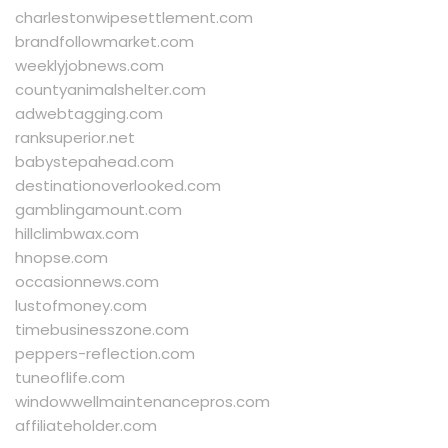
charlestonwipesettlement.com
brandfollowmarket.com
weeklyjobnews.com
countyanimalshelter.com
adwebtagging.com
ranksuperior.net
babystepahead.com
destinationoverlooked.com
gamblingamount.com
hillclimbwax.com
hnopse.com
occasionnews.com
lustofmoney.com
timebusinesszone.com
peppers-reflection.com
tuneoflife.com
windowwellmaintenancepros.com
affiliateholder.com