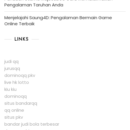
Pengalaman Taruhan Anda
Menjelajahi Saung4D: Pengalaman Bermain Game
Online Terbaik
LINKS
judi qq
jurusqq
dominoqq pkv
live hk lotto
kiu kiu
dominoqq
situs bandarqq
qq online
situs pkv
bandar judi bola terbesar