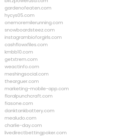
blitzpowerusa.com
gardenofeaten.com
hycys05.com
onemoremilerunning.com
snowboardsteez.com
instagrambioforgirls.com
cashflowxfiles.com
kmbb10.com
getxtrem.com
weactinfo.com
meshingsocial.com
thearguer.com
marketing-mobile-app.com
floralpunchcraft.com
fiasone.com
danktankbattery.com
mealudo.com
charlie-day.com
livedirectbettingpoker.com