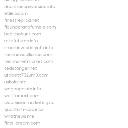
duanfrescariverside.info
etilerx.com
finestreplica.net
flounderandfumble.com
healthohunt.com
retefuturah.info
smartinvestinginfo.info
technewsalliance.com
technonetmarket.com
tedstanger.net
ufabett732um3.com
uskola.info
wagonpaints.info
waitfornext.com
clearvisionmarketing.co
quantum-code.co
whatnews.me
final-dream.com