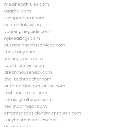
medihealthrules.com
usathrill.com
vshapedental.com
canfandalucia.org
yourengineguide.com
nybreakings.com
outstationcabsservices.com
thekrtagy.com
xchangeindia.com
coolmicrotech.com
dreamhousehack.com
the-techteacher.com
automobilenews-online.com
fashionalltimes.com
totaldigitalforum.com
technoarmaan.com
empresasposicionamientoweb.com
tonybestcosmetics.com
buzznc.com