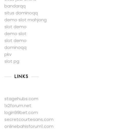
bandarqq
situs dominoqq
demo slot mahjong
slot demo
demo slot
slot demo
dominoqq
pkv
slot pg
LINKS
stagehubs.com
1x2forum.net
login99bet.com
secretcourtesans.com
onlinebahisforum1.com