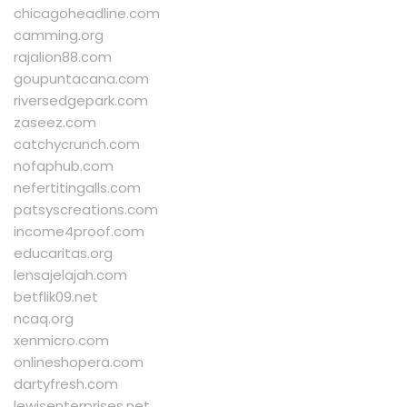
chicagoheadline.com
camming.org
rajalion88.com
goupuntacana.com
riversedgepark.com
zaseez.com
catchycrunch.com
nofaphub.com
nefertitingalls.com
patsyscreations.com
income4proof.com
educaritas.org
lensajelajah.com
betflik09.net
ncaq.org
xenmicro.com
onlineshopera.com
dartyfresh.com
lewisenterprises.net