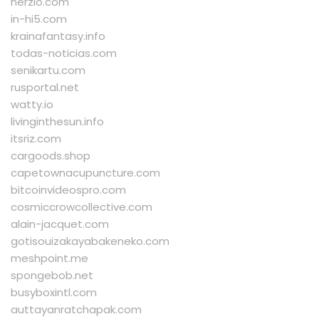
herzio.com
in-hi5.com
krainafantasy.info
todas-noticias.com
senikartu.com
rusportal.net
watty.io
livinginthesun.info
itsriz.com
cargoods.shop
capetownacupuncture.com
bitcoinvideospro.com
cosmiccrowcollective.com
alain-jacquet.com
gotisouizakayabakeneko.com
meshpoint.me
spongebob.net
busyboxintl.com
auttayanratchapak.com