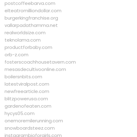
postcoffeebarva.com
elteatromilliondollar.com
burgerkingfranchise.org
vallarpadathamma.net
realworldsize.com
teknolama.com
productforbaby.com
orb-z.com
fosterscoachhousetavern.com
mesasdecultivoonline.com
boilersnbits.com
latestviralpost.com
newfreearticle.com
blitzpowerusa.com
gardenofeaten.com
hycys05.com
onemoremilerunning.com
snowboardsteez.com
instagrambioforgirls.com