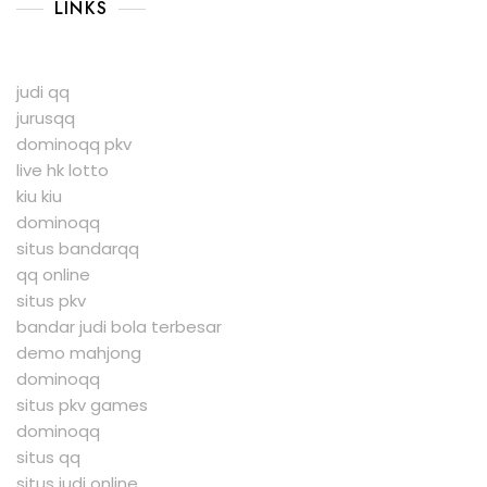
LINKS
judi qq
jurusqq
dominoqq pkv
live hk lotto
kiu kiu
dominoqq
situs bandarqq
qq online
situs pkv
bandar judi bola terbesar
demo mahjong
dominoqq
situs pkv games
dominoqq
situs qq
situs judi online