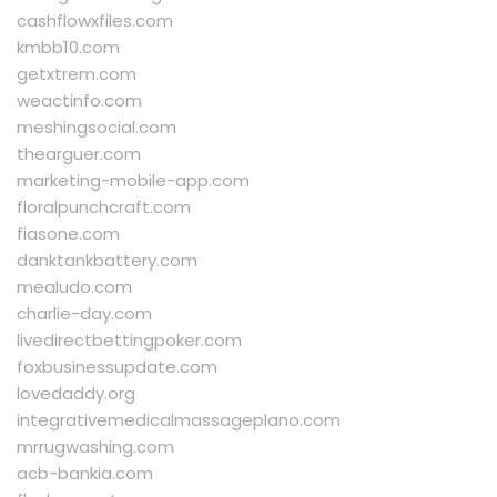
cashflowxfiles.com
kmbb10.com
getxtrem.com
weactinfo.com
meshingsocial.com
thearguer.com
marketing-mobile-app.com
floralpunchcraft.com
fiasone.com
danktankbattery.com
mealudo.com
charlie-day.com
livedirectbettingpoker.com
foxbusinessupdate.com
lovedaddy.org
integrativemedicalmassageplano.com
mrrugwashing.com
acb-bankia.com