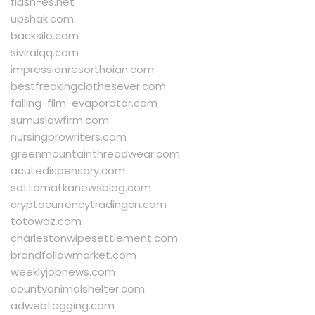
flash-es.net
upshak.com
backsilo.com
siviralqq.com
impressionresorthoian.com
bestfreakingclothesever.com
falling-film-evaporator.com
sumuslawfirm.com
nursingprowriters.com
greenmountainthreadwear.com
acutedispensary.com
sattamatkanewsblog.com
cryptocurrencytradingcn.com
totowaz.com
charlestonwipesettlement.com
brandfollowmarket.com
weeklyjobnews.com
countyanimalshelter.com
adwebtagging.com