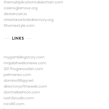
themultiplicationtablechart.com
casinoglamour.org
dextercoin.io
christianarticledirectory.org
5homestyle.com
LINKS
mygamblingstory.com
majalahwekonews.com
2017hoganoutlet.com
pelmanec.com
domino99qq.net
directoryoftheweb.com
donttellashton.com
rush3studio.com
roro90.com