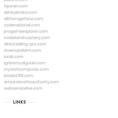
fxjoiner.com
skinbykindra.com
alltherageface.com
codenational.com
progameexplorer.com
rockislandroastery.com
directselling-pro.com
revenuealarm.com
lurab.com
ignitioncoilguide.com
mytechcomputer.com
bioslot168.com
artsandcraftsauthority.com
webservicelive.com
LINKS