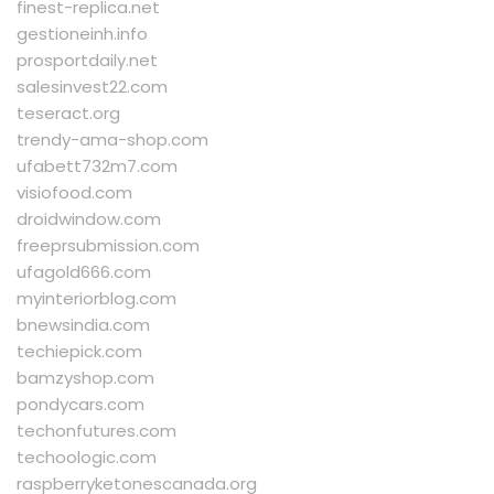
finest-replica.net
gestioneinh.info
prosportdaily.net
salesinvest22.com
teseract.org
trendy-ama-shop.com
ufabett732m7.com
visiofood.com
droidwindow.com
freeprsubmission.com
ufagold666.com
myinteriorblog.com
bnewsindia.com
techiepick.com
bamzyshop.com
pondycars.com
techonfutures.com
techoologic.com
raspberryketonescanada.org