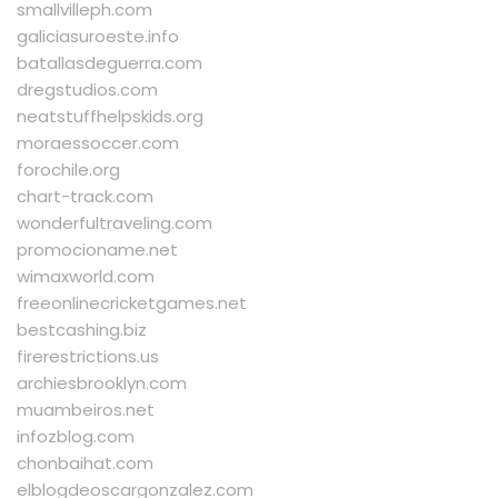
smallvilleph.com
galiciasuroeste.info
batallasdeguerra.com
dregstudios.com
neatstuffhelpskids.org
moraessoccer.com
forochile.org
chart-track.com
wonderfultraveling.com
promocioname.net
wimaxworld.com
freeonlinecricketgames.net
bestcashing.biz
firerestrictions.us
archiesbrooklyn.com
muambeiros.net
infozblog.com
chonbaihat.com
elblogdeoscargonzalez.com