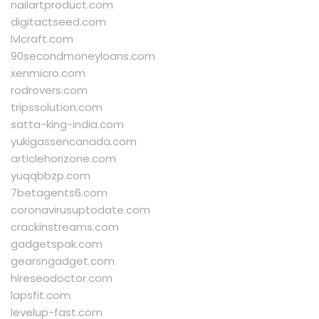
nailartproduct.com
digitactseed.com
lvlcraft.com
90secondmoneyloans.com
xenmicro.com
rodrovers.com
tripssolution.com
satta-king-india.com
yukigassencanada.com
articlehorizone.com
yuqqbbzp.com
7betagents6.com
coronavirusuptodate.com
crackinstreams.com
gadgetspak.com
gearsngadget.com
hireseodoctor.com
lapsfit.com
levelup-fast.com