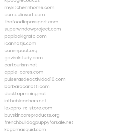
kipooglecouk.us
mykitchennhome.com
aumoulinvert.com
thefoodiepassport.com
superwindowproject.com
papibakigrafo.com
icanhazjs.com
canimpact.org
goviralstudy.com
cartourism.net
apple-cores.com
pulserasdeactividad10.com
barbaracarlotti.com
desktopmining.net
inthebleachers.net
lexapro-rx-store.com
buyskincareproducts.org
frenchbulldogpuppyforsale.net
kogamasquid.com