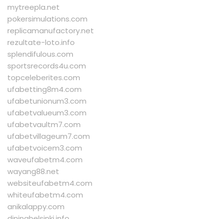
mytreepla.net
pokersimulations.com
replicamanufactory.net
rezultate-loto.info
splendifulous.com
sportsrecords4u.com
topceleberites.com
ufabetting8m4.com
ufabetunionum3.com
ufabetvalueum3.com
ufabetvaultm7.com
ufabetvillageum7.com
ufabetvoicem3.com
waveufabetm4.com
wayang88.net
websiteufabetm4.com
whiteufabetm4.com
anikalappy.com
dininghelsinki.info