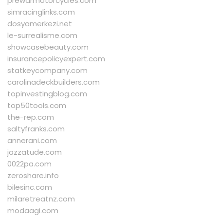
prewarmotorcycles.com
simracinglinks.com
dosyamerkezi.net
le-surrealisme.com
showcasebeauty.com
insurancepolicyexpert.com
statkeycompany.com
carolinadeckbuilders.com
topinvestingblog.com
top50tools.com
the-rep.com
saltyfranks.com
annerani.com
jazzatude.com
0022pa.com
zeroshare.info
bilesinc.com
milaretreatnz.com
modaagi.com