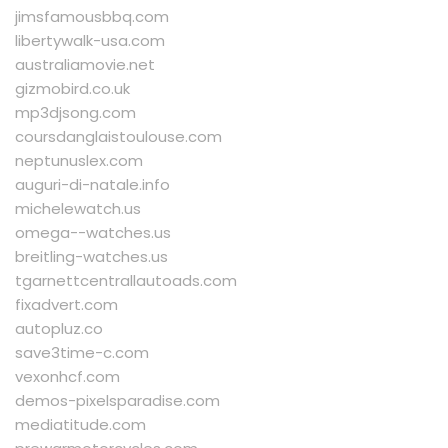
jimsfamousbbq.com
libertywalk-usa.com
australiamovie.net
gizmobird.co.uk
mp3djsong.com
coursdanglaistoulouse.com
neptunuslex.com
auguri-di-natale.info
michelewatch.us
omega--watches.us
breitling-watches.us
tgarnettcentrallautoads.com
fixadvert.com
autopluz.co
save3time-c.com
vexonhcf.com
demos-pixelsparadise.com
mediatitude.com