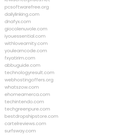
pcsoftwarefree.org
dailylinking.com
dnafyx.com
giocolenuvole.com
iyouessential.com
withloveamity.com
youlearncode.com
fxyatirim.com
abbuguide.com
technologyresult.com
webhostingoffers.org
whatszow.com
ehomeamerca.com
techintendo.com
techgreenpure.com
bestdropshipstore.com
cartelreviews.com
surfsway.com