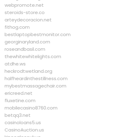
webpromote.net
steroids-store.co
arteydecoracion.net
fithog.com
bestlaptopbestmonitor.com
georginaryland.com
roseandbasil.com
thewhitewhitelights.com
atdhe.ws
heckrodtwetland.org
halfheardinthestillness.com
mybestmassagechair.com
ericreed.net
fluxetine.com
mobilecasino8760.com
betqq3.net
casinoloans5.us
CasinoAuction.us