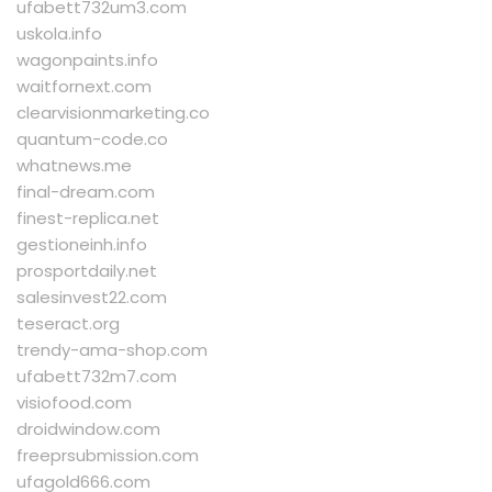
ufabett732um3.com
uskola.info
wagonpaints.info
waitfornext.com
clearvisionmarketing.co
quantum-code.co
whatnews.me
final-dream.com
finest-replica.net
gestioneinh.info
prosportdaily.net
salesinvest22.com
teseract.org
trendy-ama-shop.com
ufabett732m7.com
visiofood.com
droidwindow.com
freeprsubmission.com
ufagold666.com