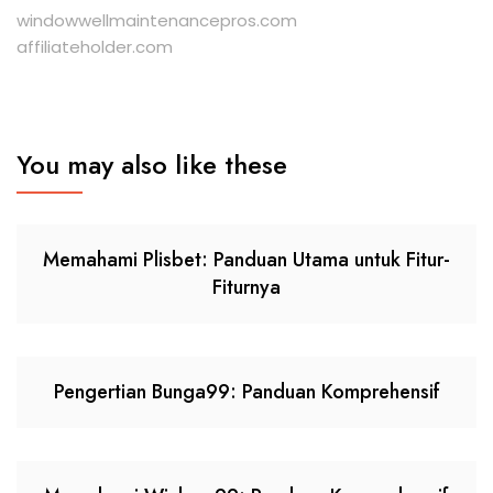
windowwellmaintenancepros.com
affiliateholder.com
You may also like these
Memahami Plisbet: Panduan Utama untuk Fitur-
Fiturnya
Pengertian Bunga99: Panduan Komprehensif