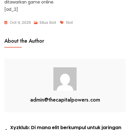
ditawarkan game online.
[ad_2]
Tags
Oct 4, 2025
Situs Slot
Slot
About the Author
admin@thecapitalpowers.com
Post
Xyzklub: Di mana elit berkumpul untuk jaringan