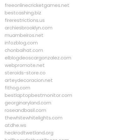
freeonlinecricketgames.net
bestcashing.biz
firerestrictions.us
archiesbrooklyn.com
muambeiros.net
infozblog.com
chonbaihat.com
elblogdeoscargonzalez.com
webpromote.net
steroids-store.co
arteydecoracion.net
fithog.com
bestlaptopbestmonitor.com
georginaryland.com
roseandbasil.com
thewhitewhitelights.com
atdhe.ws
heckrodtwetland.org