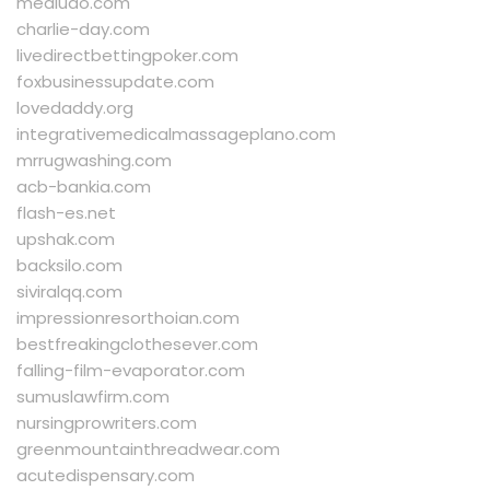
mealudo.com
charlie-day.com
livedirectbettingpoker.com
foxbusinessupdate.com
lovedaddy.org
integrativemedicalmassageplano.com
mrrugwashing.com
acb-bankia.com
flash-es.net
upshak.com
backsilo.com
siviralqq.com
impressionresorthoian.com
bestfreakingclothesever.com
falling-film-evaporator.com
sumuslawfirm.com
nursingprowriters.com
greenmountainthreadwear.com
acutedispensary.com