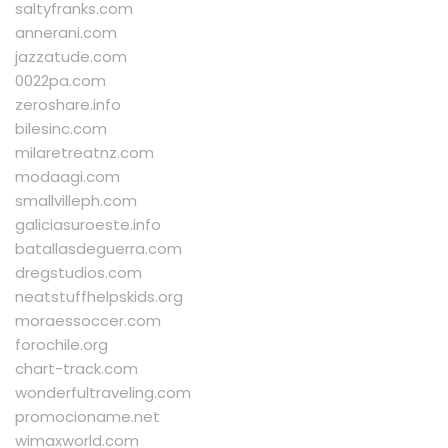
saltyfranks.com
annerani.com
jazzatude.com
0022pa.com
zeroshare.info
bilesinc.com
milaretreatnz.com
modaagi.com
smallvilleph.com
galiciasuroeste.info
batallasdeguerra.com
dregstudios.com
neatstuffhelpskids.org
moraessoccer.com
forochile.org
chart-track.com
wonderfultraveling.com
promocioname.net
wimaxworld.com