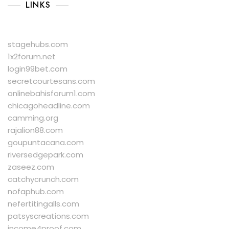
LINKS
stagehubs.com
1x2forum.net
login99bet.com
secretcourtesans.com
onlinebahisforum1.com
chicagoheadline.com
camming.org
rajalion88.com
goupuntacana.com
riversedgepark.com
zaseez.com
catchycrunch.com
nofaphub.com
nefertitingalls.com
patsyscreations.com
income4proof.com