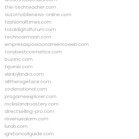
the-techteacher.com
automobilenews-online.com
fashionalltimes.com
totaldigitalforum.com
technoarmaan.com
empresasposicionamientoweb.com
tonybestcosmetics.com
buzznc.com
fxjoiner.com
skinbykindra.com
alltherageface.com
codenational.com
progameexplorer.com
rockislandroastery.com
directselling-pro.com
revenuealarm.com
lurab.com
ignitioncoilguide.com