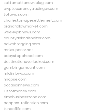
sattamatkanewsblog.com
cryptocurrencytradingcn.com
totowaz.com
charlestonwipesettlement.com
brandfollowmarket.com
weeklyjobnews.com
countyanimalshelter.com
adwebtagging.com
ranksuperior.net
babystepahead.com
destinationoverlooked.com
gamblingamount.com
hillclimbwax.com
hnopse.com
occasionnews.com
lustofmoney.com
timebusinesszone.com
peppers-reflection.com
tuneoflife.com