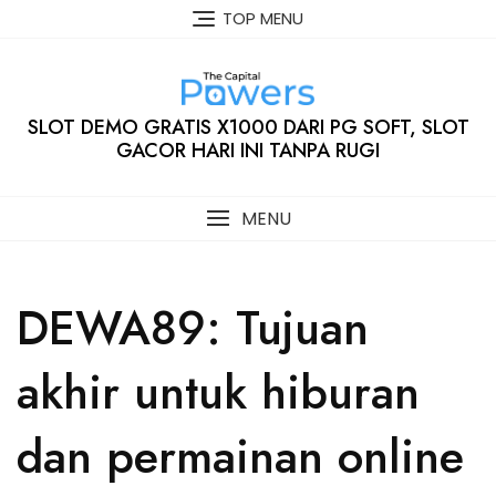
Skip
TOP MENU
to
content
SLOT DEMO GRATIS X1000 DARI PG SOFT, SLOT
GACOR HARI INI TANPA RUGI
MENU
DEWA89: Tujuan
akhir untuk hiburan
dan permainan online