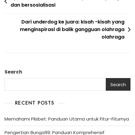
dan bersosialisasi
navigation
Dari underdog ke juara: kisah -kisah yang
menginspirasi di balik gangguan olahraga
olahraga
Search
Search
RECENT POSTS
Memahami Plisbet: Panduan Utama untuk Fitur-Fiturnya
Pengertian Bunga99: Panduan Komprehensif