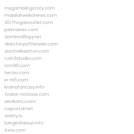
mygamblingstory.com
majalahwekonews.com
2017hoganoutlet.com
pelmanec.com
domino99qq.net
directoryoftheweb.com
donttellashton.com
rush3studio.com
roro90.com
herzio.com
in-hi5.com
krainafantasy.info
todas-noticias.com
senikartu.com
rusportal.net
watty.io
livinginthesun.info
itsriz.com