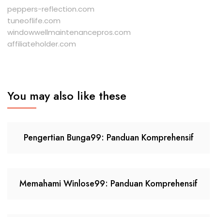
peppers-reflection.com
tuneoflife.com
windowwellmaintenancepros.com
affiliateholder.com
You may also like these
Pengertian Bunga99: Panduan Komprehensif
Memahami Winlose99: Panduan Komprehensif