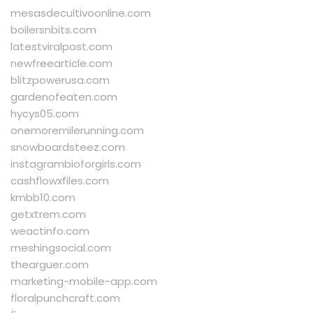
mesasdecultivoonline.com
boilersnbits.com
latestviralpost.com
newfreearticle.com
blitzpowerusa.com
gardenofeaten.com
hycys05.com
onemoremilerunning.com
snowboardsteez.com
instagrambioforgirls.com
cashflowxfiles.com
kmbb10.com
getxtrem.com
weactinfo.com
meshingsocial.com
thearguer.com
marketing-mobile-app.com
floralpunchcraft.com