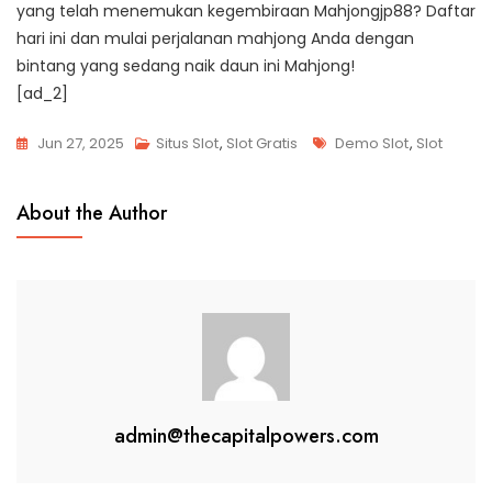
yang telah menemukan kegembiraan Mahjongjp88? Daftar
hari ini dan mulai perjalanan mahjong Anda dengan
bintang yang sedang naik daun ini Mahjong!
[ad_2]
Tags
Jun 27, 2025
Situs Slot
,
Slot Gratis
Demo Slot
,
Slot
About the Author
admin@thecapitalpowers.com