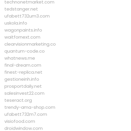
technonetmarket.com
tedstanger.net
ufabett732um3.com
uskola.info
wagonpaints.info
waitfornext.com
clearvisionmarketing.co
quantum-code.co
whatnews.me
final-dream.com
finest-replica.net
gestioneinh.info
prosportdaily.net
salesinvest22.com
teseract.org
trendy-ama-shop.com
ufabett732m7.com
visiofood.com
droidwindow.com