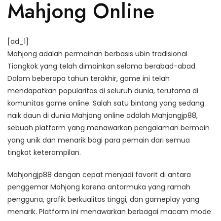
Mahjong Online
[ad_1]
Mahjong adalah permainan berbasis ubin tradisional
Tiongkok yang telah dimainkan selama berabad-abad.
Dalam beberapa tahun terakhir, game ini telah
mendapatkan popularitas di seluruh dunia, terutama di
komunitas game online. Salah satu bintang yang sedang
naik daun di dunia Mahjong online adalah Mahjongjp88,
sebuah platform yang menawarkan pengalaman bermain
yang unik dan menarik bagi para pemain dari semua
tingkat keterampilan.
Mahjongjp88 dengan cepat menjadi favorit di antara
penggemar Mahjong karena antarmuka yang ramah
pengguna, grafik berkualitas tinggi, dan gameplay yang
menarik. Platform ini menawarkan berbagai macam mode