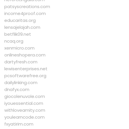
patsyscreations.com
income4proof.com
educaritas.org
lensajelajah.com
betflik09.net
ncaq.org
xenmicro.com
onlineshopera.com
dartyfresh.com
lewisenterprises.net
pcsoftwarefree.org
dailylinking.com
dnafyx.com
giocolenuvole.com
iyouessential.com
withloveamity.com
youlearncode.com
fxyatirim.com