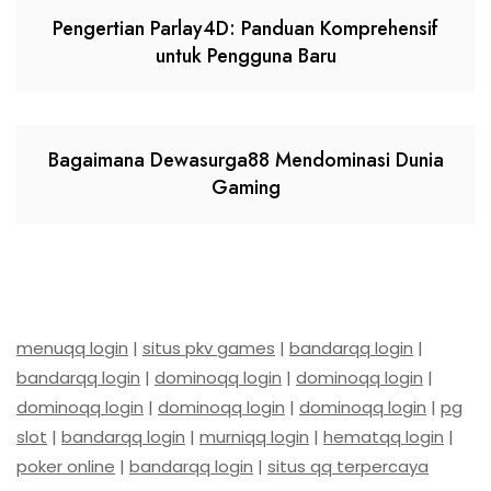
Pengertian Parlay4D: Panduan Komprehensif
untuk Pengguna Baru
Bagaimana Dewasurga88 Mendominasi Dunia
Gaming
menuqq login
|
situs pkv games
|
bandarqq login
|
bandarqq login
|
dominoqq login
|
dominoqq login
|
dominoqq login
|
dominoqq login
|
dominoqq login
|
pg
slot
|
bandarqq login
|
murniqq login
|
hematqq login
|
poker online
|
bandarqq login
|
situs qq terpercaya