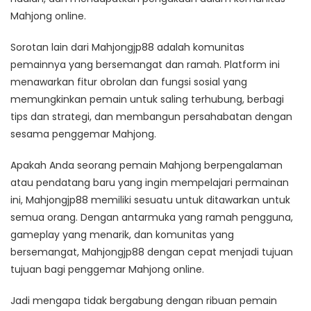
Mahjong online.
Sorotan lain dari Mahjongjp88 adalah komunitas
pemainnya yang bersemangat dan ramah. Platform ini
menawarkan fitur obrolan dan fungsi sosial yang
memungkinkan pemain untuk saling terhubung, berbagi
tips dan strategi, dan membangun persahabatan dengan
sesama penggemar Mahjong.
Apakah Anda seorang pemain Mahjong berpengalaman
atau pendatang baru yang ingin mempelajari permainan
ini, Mahjongjp88 memiliki sesuatu untuk ditawarkan untuk
semua orang. Dengan antarmuka yang ramah pengguna,
gameplay yang menarik, dan komunitas yang
bersemangat, Mahjongjp88 dengan cepat menjadi tujuan
tujuan bagi penggemar Mahjong online.
Jadi mengapa tidak bergabung dengan ribuan pemain