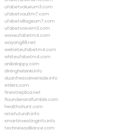
ufabetvalueum3.com
ufabetvaultm7.com
ufabetvillageum7.com
ufabetvoicem3.com
waveufabetm4.com
wayang88.net
websiteufabetm4.com
whiteufabetm4.com
anikalappy.com
dininghelsinki.info
duanfrescariverside.info
etilerx.com
finestreplica.net
flounderandfumble.com
healthohunt.com
retefuturah.info
smartinvestinginfo.info
technewsalliance.com