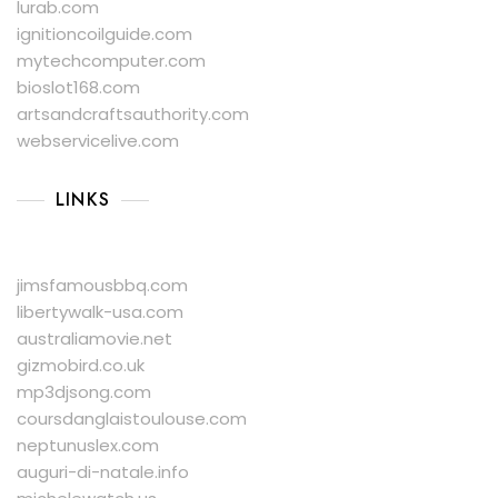
lurab.com
ignitioncoilguide.com
mytechcomputer.com
bioslot168.com
artsandcraftsauthority.com
webservicelive.com
LINKS
jimsfamousbbq.com
libertywalk-usa.com
australiamovie.net
gizmobird.co.uk
mp3djsong.com
coursdanglaistoulouse.com
neptunuslex.com
auguri-di-natale.info