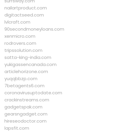
surfsway.com
nailartproduct.com
digitactseed.com
lvlcraft.com
90secondmoneyloans.com
xenmicro.com
rodrovers.com
tripssolution.com
satta-king-india.com
yukigassencanada.com
articlehorizone.com
yuqqbbzp.com
7betagents6.com
coronavirusuptodate.com
crackinstreams.com
gadgetspak.com
gearsngadget.com
hireseodoctor.com
lapsfit.com