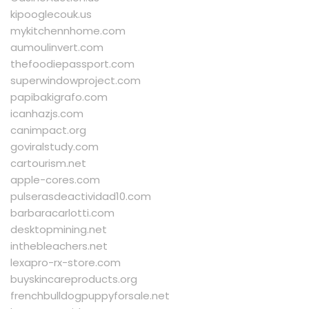
kipooglecouk.us
mykitchennhome.com
aumoulinvert.com
thefoodiepassport.com
superwindowproject.com
papibakigrafo.com
icanhazjs.com
canimpact.org
goviralstudy.com
cartourism.net
apple-cores.com
pulserasdeactividad10.com
barbaracarlotti.com
desktopmining.net
inthebleachers.net
lexapro-rx-store.com
buyskincareproducts.org
frenchbulldogpuppyforsale.net