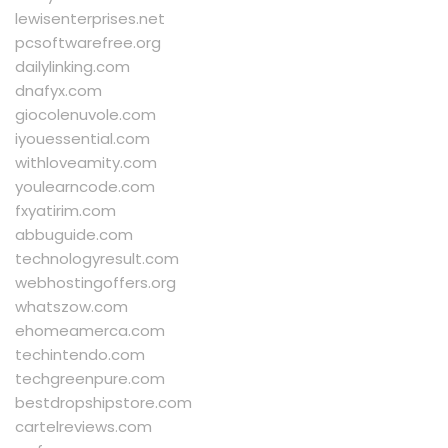
lewisenterprises.net
pcsoftwarefree.org
dailylinking.com
dnafyx.com
giocolenuvole.com
iyouessential.com
withloveamity.com
youlearncode.com
fxyatirim.com
abbuguide.com
technologyresult.com
webhostingoffers.org
whatszow.com
ehomeamerca.com
techintendo.com
techgreenpure.com
bestdropshipstore.com
cartelreviews.com