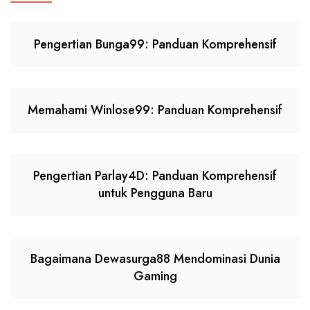
Pengertian Bunga99: Panduan Komprehensif
Memahami Winlose99: Panduan Komprehensif
Pengertian Parlay4D: Panduan Komprehensif
untuk Pengguna Baru
Bagaimana Dewasurga88 Mendominasi Dunia
Gaming