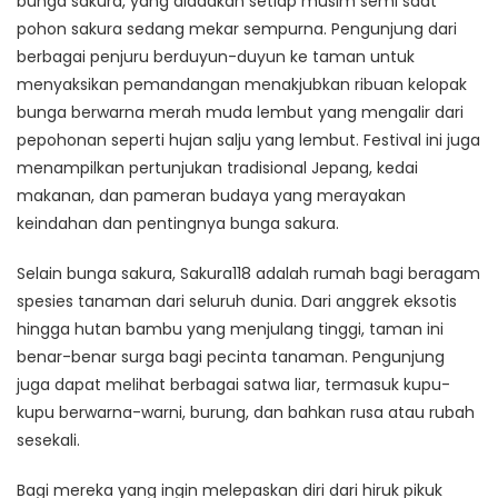
bunga sakura, yang diadakan setiap musim semi saat
pohon sakura sedang mekar sempurna. Pengunjung dari
berbagai penjuru berduyun-duyun ke taman untuk
menyaksikan pemandangan menakjubkan ribuan kelopak
bunga berwarna merah muda lembut yang mengalir dari
pepohonan seperti hujan salju yang lembut. Festival ini juga
menampilkan pertunjukan tradisional Jepang, kedai
makanan, dan pameran budaya yang merayakan
keindahan dan pentingnya bunga sakura.
Selain bunga sakura, Sakura118 adalah rumah bagi beragam
spesies tanaman dari seluruh dunia. Dari anggrek eksotis
hingga hutan bambu yang menjulang tinggi, taman ini
benar-benar surga bagi pecinta tanaman. Pengunjung
juga dapat melihat berbagai satwa liar, termasuk kupu-
kupu berwarna-warni, burung, dan bahkan rusa atau rubah
sesekali.
Bagi mereka yang ingin melepaskan diri dari hiruk pikuk