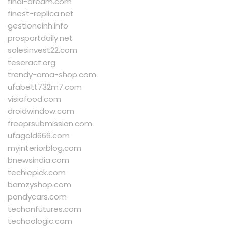
final-dream.com
finest-replica.net
gestioneinh.info
prosportdaily.net
salesinvest22.com
teseract.org
trendy-ama-shop.com
ufabett732m7.com
visiofood.com
droidwindow.com
freeprsubmission.com
ufagold666.com
myinteriorblog.com
bnewsindia.com
techiepick.com
bamzyshop.com
pondycars.com
techonfutures.com
techoologic.com