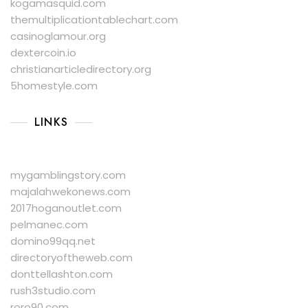
kogamasquid.com
themultiplicationtablechart.com
casinoglamour.org
dextercoin.io
christianarticledirectory.org
5homestyle.com
LINKS
mygamblingstory.com
majalahwekonews.com
2017hoganoutlet.com
pelmanec.com
domino99qq.net
directoryoftheweb.com
donttellashton.com
rush3studio.com
roro90.com