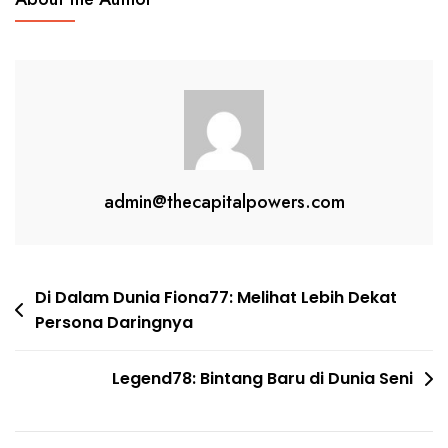
admin@thecapitalpowers.com
Post
Di Dalam Dunia Fiona77: Melihat Lebih Dekat
Persona Daringnya
navigation
Legend78: Bintang Baru di Dunia Seni