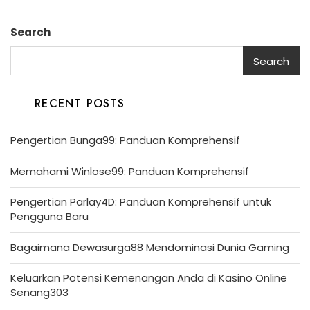
Search
Search
RECENT POSTS
Pengertian Bunga99: Panduan Komprehensif
Memahami Winlose99: Panduan Komprehensif
Pengertian Parlay4D: Panduan Komprehensif untuk
Pengguna Baru
Bagaimana Dewasurga88 Mendominasi Dunia Gaming
Keluarkan Potensi Kemenangan Anda di Kasino Online
Senang303