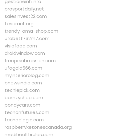
gestioneinh.info
prosportdaily.net
salesinvest22.com
teseract.org
trendy-ama-shop.com
ufabett732m7.com
visiofood.com
droidwindow.com
freeprsubmission.com
ufagold666.com
myinteriorblog.com
bnewsindia.com
techiepick.com
bamzyshop.com
pondycars.com
techonfutures.com
techoologic.com
raspberryketonescanada.org
medihealthrules.com