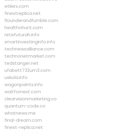
etilerx.com
finestreplica.net
flounderandfumble.com
healthohunt.com
retefuturah.info
smartinvestinginfo.info
technewsalliance.com
technonetmarket.com
tedstanger.net
ufabett732um3.com
uskola.info
wagonpaints.info
waitfornext.com
clearvisionmarketing.co
quantum-code.co
whatnews.me
final-dream.com
finest-replica.net