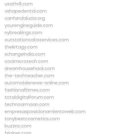
usathrill.com
vshapedental.com
canfandalucia.org
yourengineguide.com
nybreakings.com
outstationcabsservices.com
thekrtagy.com
xchangeindia.com
coolmicrotech.com
dreamhousehack.com
the-techteacher.com
automobilenews-online.com
fashionalltimes.com
totaldigitalforum.com
technoarmaan.com
empresasposicionamientoweb.com
tonybestcosmetics.com
buzznc.com
fxjoiner.com