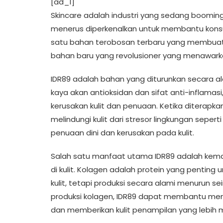
[ad_1]
Skincare adalah industri yang sedang boomin
menerus diperkenalkan untuk membantu konsu
satu bahan terobosan terbaru yang membuat g
bahan baru yang revolusioner yang menawarka
IDR89 adalah bahan yang diturunkan secara alam
kaya akan antioksidan dan sifat anti-inflama
kerusakan kulit dan penuaan. Ketika diterapka
melindungi kulit dari stresor lingkungan seper
penuaan dini dan kerusakan pada kulit.
Salah satu manfaat utama IDR89 adalah ke
di kulit. Kolagen adalah protein yang pentin
kulit, tetapi produksi secara alami menurun 
produksi kolagen, IDR89 dapat membantu meni
dan memberikan kulit penampilan yang lebih