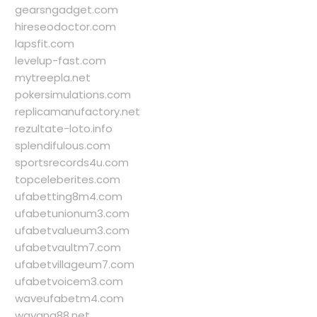
gearsngadget.com
hireseodoctor.com
lapsfit.com
levelup-fast.com
mytreepla.net
pokersimulations.com
replicamanufactory.net
rezultate-loto.info
splendifulous.com
sportsrecords4u.com
topceleberites.com
ufabetting8m4.com
ufabetunionum3.com
ufabetvalueum3.com
ufabetvaultm7.com
ufabetvillageum7.com
ufabetvoicem3.com
waveufabetm4.com
wayang88.net