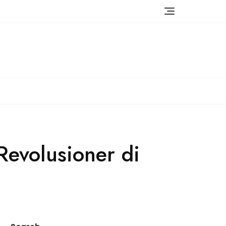
evolusioner di