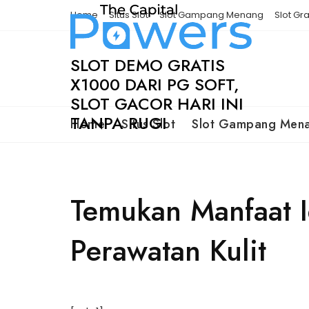
Skip
Home
Situs Slot
Slot Gampang Menang
Slot Gra
to
content
SLOT DEMO GRATIS
X1000 DARI PG SOFT,
SLOT GACOR HARI INI
TANPA RUGI
Home
Situs Slot
Slot Gampang Men
Temukan Manfaat I
Perawatan Kulit