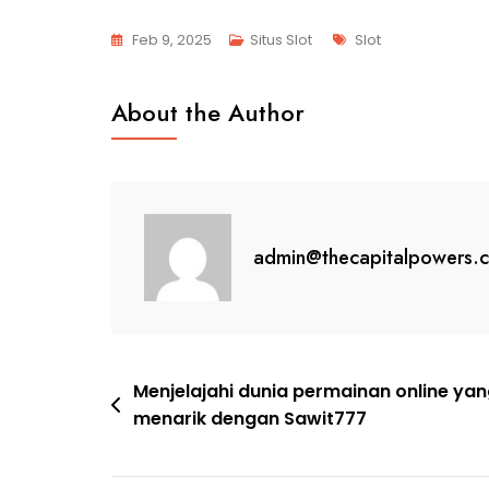
Tags
Feb 9, 2025
Situs Slot
Slot
About the Author
admin@thecapitalpowers.
Post
Menjelajahi dunia permainan online ya
menarik dengan Sawit777
navigation