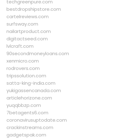
techgreenpure.com
bestdropshipstore.com
cartelreviews.com
surfsway.com
nailartproduct.com
digitactseed.com
lvlcraft.com
90secondmoneyloans.com
xenmicro.com
rodrovers.com
tripssolution.com
satta-king-india.com
yukigassencanada.com
articlehorizone.com
yuqqbbzp.com
7betagents6.com
coronavirusuptodate.com
crackinstreams.com
gadgetspak.com