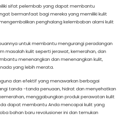
miliki sifat pelembab yang dapat membantu
angat bermanfaat bagi mereka yang memiliki kulit
u mengembalikan penghalang kelembaban alami kulit
ampuannya untuk membantu mengurangi peradangan
 masalah kulit seperti jerawat, kemerahan, dan
t membantu menenangkan dan menenangkan kulit,
ada yang lebih merata.
baguna dan efektif yang menawarkan berbagai
rangi tanda -tanda penuaan, hidrat dan menyehatkan
 kemerahan, menggabungkan produk perawatan kulit
Anda dapat membantu Anda mencapai kulit yang
oba bahan baru revolusioner ini dan temukan