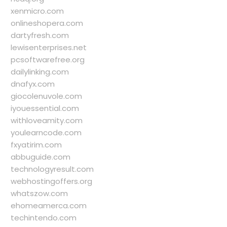
xenmicro.com
onlineshopera.com
dartyfresh.com
lewisenterprises.net
pcsoftwarefree.org
dailylinking.com
dnafyx.com
giocolenuvole.com
iyouessential.com
withloveamity.com
youlearncode.com
fxyatirim.com
abbuguide.com
technologyresult.com
webhostingoffers.org
whatszow.com
ehomeamerca.com
techintendo.com