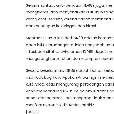
Selain manfaat anti-penuaan, IDR89 juga me
menghidrasi dan menyehatkan kulit. Ini bisa s
kering atau sensitif, karena dapat membant
dan mencegah kekeringan dan iritasi.
Manfaat utama lain dari IDR89 adalah kem
pada kulit. Peradangan adalah penyebab umum
iritasi, dan sifat anti-inflamasi IDR89 dapa
mengurangi kemerahan dan mempromosikan n
Secara keseluruhan, IDR89 adalah bahan ser
manfaat bagi kulit. Apakah Anda ingin meme
kulit Anda, atau mengurangi peradangan dan
yang mengandung IDR89 ke dalam rutinitas 
sehat dan bersinar. Jadi mengapa tidak menc
manfaatnya untuk diri Anda sendiri?
[ad_2]