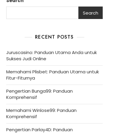
Search
Search
RECENT POSTS
Juruscasino: Panduan Utama Anda untuk
Sukses Judi Online
Memahami Plisbet: Panduan Utama untuk
Fitur-Fiturnya
Pengertian Bunga99: Panduan
Komprehensif
Memahami Winlose99: Panduan
Komprehensif
Pengertian Parlay4D: Panduan