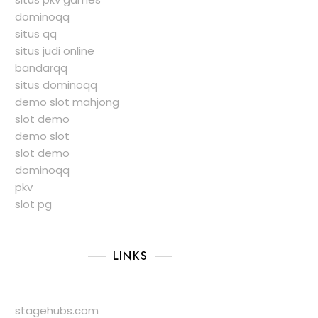
dominoqq
situs qq
situs judi online
bandarqq
situs dominoqq
demo slot mahjong
slot demo
demo slot
slot demo
dominoqq
pkv
slot pg
LINKS
stagehubs.com