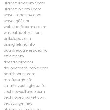
ufabetvillageum7.com
ufabetvoicem3.com
waveufabetm4.com
wayang88.net
websiteufabetm4.com
whiteufabetm4.com
anikalappy.com
dininghelsinki.info
duanfrescariverside.info
etilerx.com
finestreplica.net
flounderandfumble.com
healthohunt.com
retefuturah.info
smartinvestinginfo.info
technewsalliance.com
technonetmarket.com
tedstanger.net
ufabett732um3.com