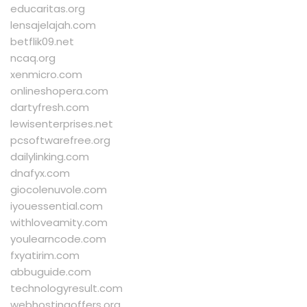
educaritas.org
lensajelajah.com
betflik09.net
ncaq.org
xenmicro.com
onlineshopera.com
dartyfresh.com
lewisenterprises.net
pcsoftwarefree.org
dailylinking.com
dnafyx.com
giocolenuvole.com
iyouessential.com
withloveamity.com
youlearncode.com
fxyatirim.com
abbuguide.com
technologyresult.com
webhostingoffers.org