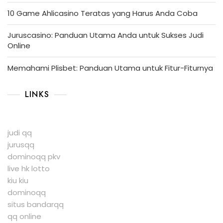
10 Game Ahlicasino Teratas yang Harus Anda Coba
Juruscasino: Panduan Utama Anda untuk Sukses Judi
Online
Memahami Plisbet: Panduan Utama untuk Fitur-Fiturnya
LINKS
judi qq
jurusqq
dominoqq pkv
live hk lotto
kiu kiu
dominoqq
situs bandarqq
qq online