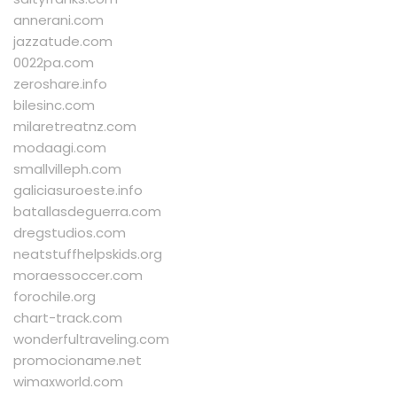
annerani.com
jazzatude.com
0022pa.com
zeroshare.info
bilesinc.com
milaretreatnz.com
modaagi.com
smallvilleph.com
galiciasuroeste.info
batallasdeguerra.com
dregstudios.com
neatstuffhelpskids.org
moraessoccer.com
forochile.org
chart-track.com
wonderfultraveling.com
promocioname.net
wimaxworld.com