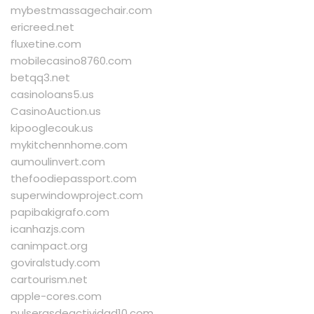
mybestmassagechair.com
ericreed.net
fluxetine.com
mobilecasino8760.com
betqq3.net
casinoloans5.us
CasinoAuction.us
kipooglecouk.us
mykitchennhome.com
aumoulinvert.com
thefoodiepassport.com
superwindowproject.com
papibakigrafo.com
icanhazjs.com
canimpact.org
goviralstudy.com
cartourism.net
apple-cores.com
pulserasdeactividad10.com