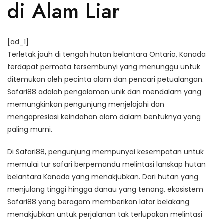
di Alam Liar
[ad_1]
Terletak jauh di tengah hutan belantara Ontario, Kanada
terdapat permata tersembunyi yang menunggu untuk
ditemukan oleh pecinta alam dan pencari petualangan.
Safari88 adalah pengalaman unik dan mendalam yang
memungkinkan pengunjung menjelajahi dan
mengapresiasi keindahan alam dalam bentuknya yang
paling murni.
Di Safari88, pengunjung mempunyai kesempatan untuk
memulai tur safari berpemandu melintasi lanskap hutan
belantara Kanada yang menakjubkan. Dari hutan yang
menjulang tinggi hingga danau yang tenang, ekosistem
Safari88 yang beragam memberikan latar belakang
menakjubkan untuk perjalanan tak terlupakan melintasi