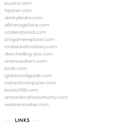
buzznc.com
fxjoiner.com
skinbykindra.com
alltherageface.com
codenational.com
progameexplorer.com
rockislandroastery.com
directselling-pro.com
revenuealarm.com
lurab.com
ignitioncoilguide.com
mytechcomputer.com
bioslot168.com
artsandcraftsauthority.com
webservicelive.com
LINKS