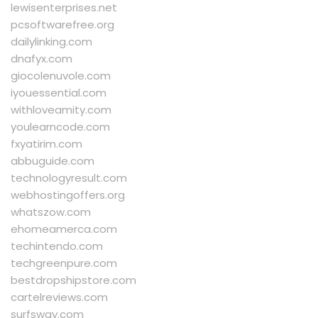
lewisenterprises.net
pcsoftwarefree.org
dailylinking.com
dnafyx.com
giocolenuvole.com
iyouessential.com
withloveamity.com
youlearncode.com
fxyatirim.com
abbuguide.com
technologyresult.com
webhostingoffers.org
whatszow.com
ehomeamerca.com
techintendo.com
techgreenpure.com
bestdropshipstore.com
cartelreviews.com
surfsway.com