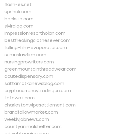
flash-es.net
upshak.com
backsilo.com
siviralqq.com
impressionresorthoian.com
bestfreakingclothesever.com
falling-film-evaporator.com
sumuslawfirm.com
nursingprowriters.com
greenmountainthreadwear.com
acutedispensary.com
sattamatkanewsblog.com
cryptocurrencytradingcn.com
totowaz.com
charlestonwipesettlement.com
brandfollowmarket.com
weeklyjobnews.com
countyanimalshelter.com
adwebtagging.com