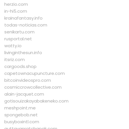
herzio.com
in-hi5.com
krainafantasy.info
todas-noticias.com
senikartu.com
rusportal.net
watty.io
livinginthesun.info
itsriz.com
cargoods.shop
capetownacupuncture.com
bitcoinvideospro.com
cosmiccrowcollective.com
alain-jacquet.com
gotisouizakayabakeneko.com
meshpoint.me
spongebob.net
busyboxintl.com
auttayanratchapak.com