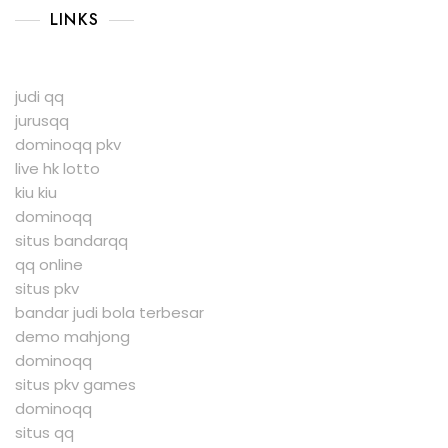
LINKS
judi qq
jurusqq
dominoqq pkv
live hk lotto
kiu kiu
dominoqq
situs bandarqq
qq online
situs pkv
bandar judi bola terbesar
demo mahjong
dominoqq
situs pkv games
dominoqq
situs qq