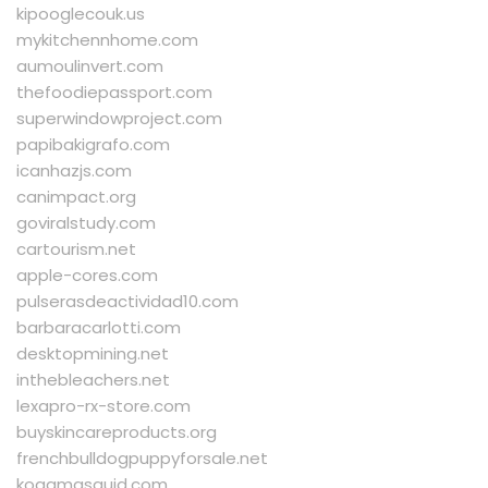
kipooglecouk.us
mykitchennhome.com
aumoulinvert.com
thefoodiepassport.com
superwindowproject.com
papibakigrafo.com
icanhazjs.com
canimpact.org
goviralstudy.com
cartourism.net
apple-cores.com
pulserasdeactividad10.com
barbaracarlotti.com
desktopmining.net
inthebleachers.net
lexapro-rx-store.com
buyskincareproducts.org
frenchbulldogpuppyforsale.net
kogamasquid.com