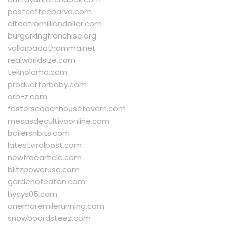
postcoffeebarva.com
elteatromilliondollar.com
burgerkingfranchise.org
vallarpadathamma.net
realworldsize.com
teknolama.com
productforbaby.com
orb-z.com
fosterscoachhousetavern.com
mesasdecultivoonline.com
boilersnbits.com
latestviralpost.com
newfreearticle.com
blitzpowerusa.com
gardenofeaten.com
hycys05.com
onemoremilerunning.com
snowboardsteez.com