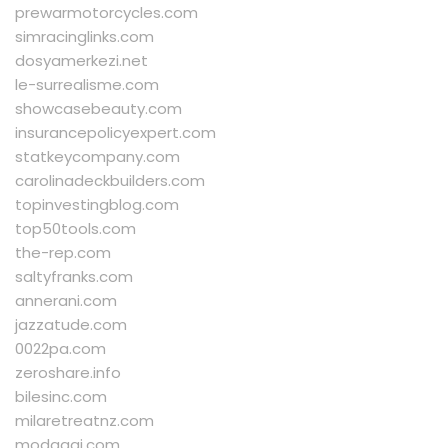
prewarmotorcycles.com
simracinglinks.com
dosyamerkezi.net
le-surrealisme.com
showcasebeauty.com
insurancepolicyexpert.com
statkeycompany.com
carolinadeckbuilders.com
topinvestingblog.com
top50tools.com
the-rep.com
saltyfranks.com
annerani.com
jazzatude.com
0022pa.com
zeroshare.info
bilesinc.com
milaretreatnz.com
modaagi.com