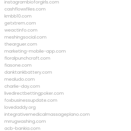
instagrambioforgirls.com
cashflowxfiles.com
kmbb10.com
getxtrem.com
weactinfo.com
meshingsocial.com
thearguer.com
marketing-mobile-app.com
floralpunchcraft.com
fiasone.com
danktankbattery.com
mealudo.com
charlie-day.com
livedirectbettingpoker.com
foxbusinessupdate.com
lovedaddy.org
integrativemedicalmassageplano.com
mrrugwashing.com
acb-bankia.com