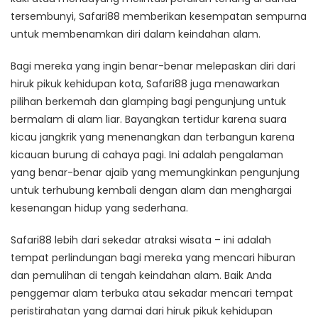
tersembunyi, Safari88 memberikan kesempatan sempurna
untuk membenamkan diri dalam keindahan alam.
Bagi mereka yang ingin benar-benar melepaskan diri dari
hiruk pikuk kehidupan kota, Safari88 juga menawarkan
pilihan berkemah dan glamping bagi pengunjung untuk
bermalam di alam liar. Bayangkan tertidur karena suara
kicau jangkrik yang menenangkan dan terbangun karena
kicauan burung di cahaya pagi. Ini adalah pengalaman
yang benar-benar ajaib yang memungkinkan pengunjung
untuk terhubung kembali dengan alam dan menghargai
kesenangan hidup yang sederhana.
Safari88 lebih dari sekedar atraksi wisata – ini adalah
tempat perlindungan bagi mereka yang mencari hiburan
dan pemulihan di tengah keindahan alam. Baik Anda
penggemar alam terbuka atau sekadar mencari tempat
peristirahatan yang damai dari hiruk pikuk kehidupan