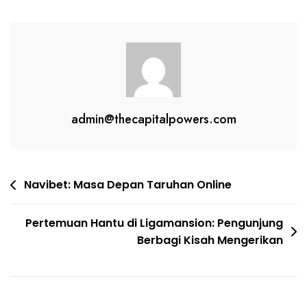
admin@thecapitalpowers.com
Post
Navibet: Masa Depan Taruhan Online
navigation
Pertemuan Hantu di Ligamansion: Pengunjung
Berbagi Kisah Mengerikan