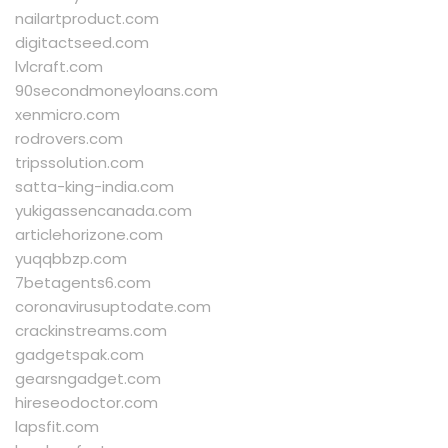
nailartproduct.com
digitactseed.com
lvlcraft.com
90secondmoneyloans.com
xenmicro.com
rodrovers.com
tripssolution.com
satta-king-india.com
yukigassencanada.com
articlehorizone.com
yuqqbbzp.com
7betagents6.com
coronavirusuptodate.com
crackinstreams.com
gadgetspak.com
gearsngadget.com
hireseodoctor.com
lapsfit.com