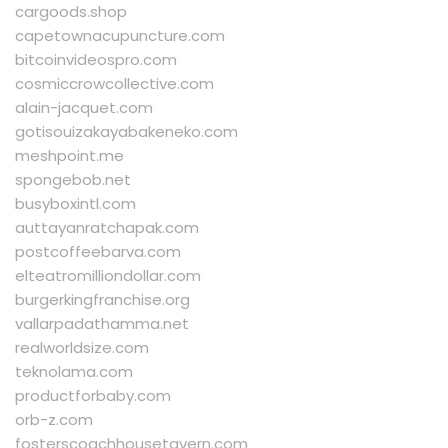
cargoods.shop
capetownacupuncture.com
bitcoinvideospro.com
cosmiccrowcollective.com
alain-jacquet.com
gotisouizakayabakeneko.com
meshpoint.me
spongebob.net
busyboxintl.com
auttayanratchapak.com
postcoffeebarva.com
elteatromilliondollar.com
burgerkingfranchise.org
vallarpadathamma.net
realworldsize.com
teknolama.com
productforbaby.com
orb-z.com
fosterscoachhousetavern.com