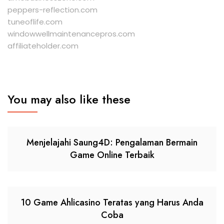
peppers-reflection.com
tuneoflife.com
windowwellmaintenancepros.com
affiliateholder.com
You may also like these
Menjelajahi Saung4D: Pengalaman Bermain
Game Online Terbaik
10 Game Ahlicasino Teratas yang Harus Anda
Coba