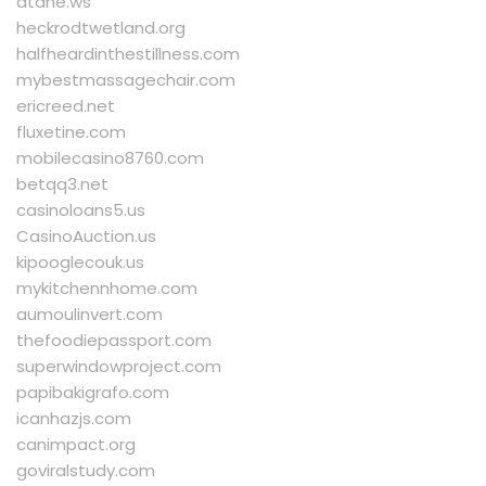
atdhe.ws
heckrodtwetland.org
halfheardinthestillness.com
mybestmassagechair.com
ericreed.net
fluxetine.com
mobilecasino8760.com
betqq3.net
casinoloans5.us
CasinoAuction.us
kipooglecouk.us
mykitchennhome.com
aumoulinvert.com
thefoodiepassport.com
superwindowproject.com
papibakigrafo.com
icanhazjs.com
canimpact.org
goviralstudy.com