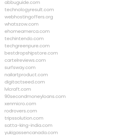
abbuguide.com
technologyresult.com
webhostingoffers.org
whatszow.com
ehomeamerca.com
techintendo.com
techgreenpure.com
bestdropshipstore.com
cartelreviews.com
surfsway.com
nailartproduct.com
digitactseed.com
lvlcraft.com
90secondmoneyloans.com
xenmicro.com
rodrovers.com
tripssolution.com
satta-king-india.com
yukigassencanada.com