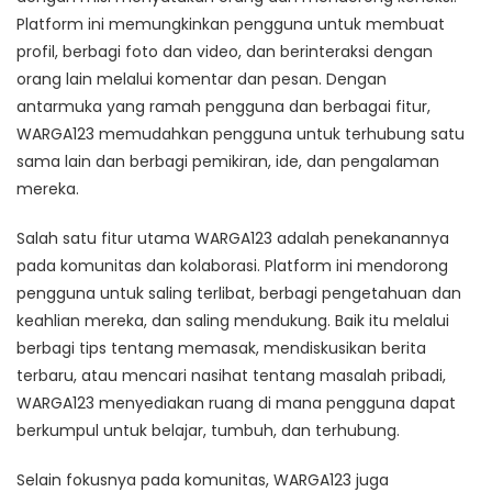
Platform ini memungkinkan pengguna untuk membuat
profil, berbagi foto dan video, dan berinteraksi dengan
orang lain melalui komentar dan pesan. Dengan
antarmuka yang ramah pengguna dan berbagai fitur,
WARGA123 memudahkan pengguna untuk terhubung satu
sama lain dan berbagi pemikiran, ide, dan pengalaman
mereka.
Salah satu fitur utama WARGA123 adalah penekanannya
pada komunitas dan kolaborasi. Platform ini mendorong
pengguna untuk saling terlibat, berbagi pengetahuan dan
keahlian mereka, dan saling mendukung. Baik itu melalui
berbagi tips tentang memasak, mendiskusikan berita
terbaru, atau mencari nasihat tentang masalah pribadi,
WARGA123 menyediakan ruang di mana pengguna dapat
berkumpul untuk belajar, tumbuh, dan terhubung.
Selain fokusnya pada komunitas, WARGA123 juga