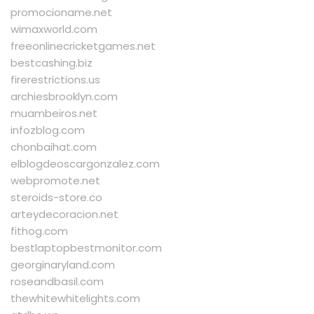
promocioname.net
wimaxworld.com
freeonlinecricketgames.net
bestcashing.biz
firerestrictions.us
archiesbrooklyn.com
muambeiros.net
infozblog.com
chonbaihat.com
elblogdeoscargonzalez.com
webpromote.net
steroids-store.co
arteydecoracion.net
fithog.com
bestlaptopbestmonitor.com
georginaryland.com
roseandbasil.com
thewhitewhitelights.com