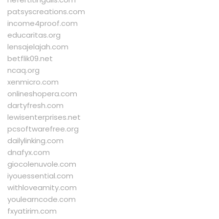
patsyscreations.com
income4proof.com
educaritas.org
lensajelajah.com
betflik09.net
ncaq.org
xenmicro.com
onlineshopera.com
dartyfresh.com
lewisenterprises.net
pcsoftwarefree.org
dailylinking.com
dnafyx.com
giocolenuvole.com
iyouessential.com
withloveamity.com
youlearncode.com
fxyatirim.com