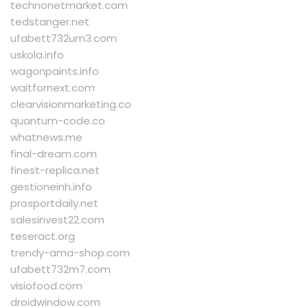
technonetmarket.com
tedstanger.net
ufabett732um3.com
uskola.info
wagonpaints.info
waitfornext.com
clearvisionmarketing.co
quantum-code.co
whatnews.me
final-dream.com
finest-replica.net
gestioneinh.info
prosportdaily.net
salesinvest22.com
teseract.org
trendy-ama-shop.com
ufabett732m7.com
visiofood.com
droidwindow.com