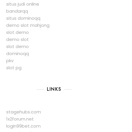
situs judi online
bandarqq
situs dominoqq
demo slot mahjong
slot demo
demo slot
slot demo
dominoqq
pkv
slot pg
LINKS
stagehubs.com
1x2forum.net
login99bet.com