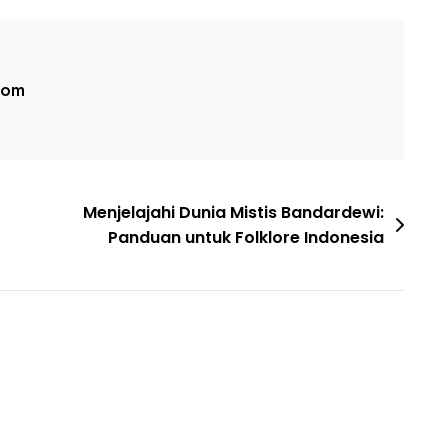
com
Menjelajahi Dunia Mistis Bandardewi:
Panduan untuk Folklore Indonesia