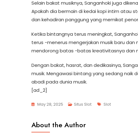
Selain bakat musiknya, Sanganhoki juga dikena
Apakah dia bermain di kedai kopi intim atau s
dan kehadiran panggung yang memikat peno
Ketika bintangnya terus meningkat, Sanganho
terus -menerus mengerjakan musik baru dan m
mendorong batas -batas kreativitasnya dan m
Dengan bakat, hasrat, dan dedikasinya, Sanga
musik. Mengawasi bintang yang sedang naik d
abadi pada dunia musik.
[ad_2]
Tags
May 28, 2025
Situs Slot
Slot
About the Author