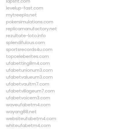
lapsfit.com
levelup-fast.com
mytreepla.net
pokersimulations.com
replicamanufactory.net
rezultate-loto.info
splendifulous.com
sportsrecords4u.com
topceleberites.com
ufabetting8m4.com
ufabetunionum3.com
ufabetvalueum3.com
ufabetvaultm7.com
ufabetvillageum7.com
ufabetvoicem3.com
waveufabetm4.com
wayang88.net
websiteufabetm4.com
whiteufabetm4.com