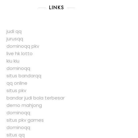
LINKS
judi qq
jurusqq
dominoqq pkv
live hk lotto
kiu kiu
dominoqq
situs bandarqq
qq online
situs pkv
bandar judi bola terbesar
demo mahjong
dominoqq
situs pkv games
dominoqq
situs qq