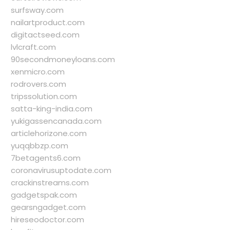
surfsway.com
nailartproduct.com
digitactseed.com
lvlcraft.com
90secondmoneyloans.com
xenmicro.com
rodrovers.com
tripssolution.com
satta-king-india.com
yukigassencanada.com
articlehorizone.com
yuqqbbzp.com
7betagents6.com
coronavirusuptodate.com
crackinstreams.com
gadgetspak.com
gearsngadget.com
hireseodoctor.com