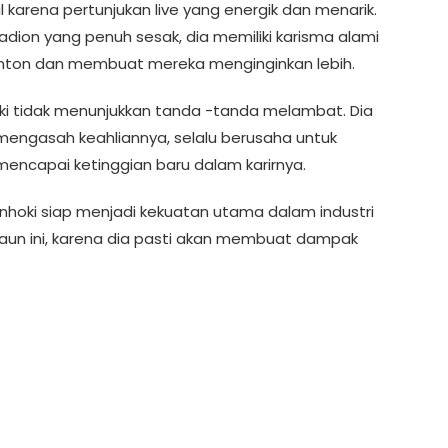
l karena pertunjukan live yang energik dan menarik.
tadion yang penuh sesak, dia memiliki karisma alami
nton dan membuat mereka menginginkan lebih.
ki tidak menunjukkan tanda -tanda melambat. Dia
engasah keahliannya, selalu berusaha untuk
encapai ketinggian baru dalam karirnya.
nhoki siap menjadi kekuatan utama dalam industri
aun ini, karena dia pasti akan membuat dampak