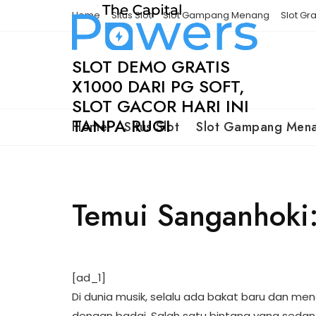
Skip
Home
Situs Slot
Slot Gampang Menang
Slot Gra
to
content
SLOT DEMO GRATIS
X1000 DARI PG SOFT,
SLOT GACOR HARI INI
TANPA RUGI
Home
Situs Slot
Slot Gampang Men
Temui Sanganhoki:
[ad_1]
Di dunia musik, selalu ada bakat baru dan men
dengan badai. Salah satu bintang yang sedan