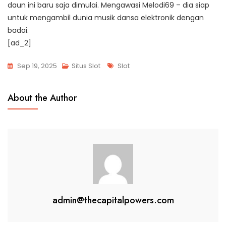
daun ini baru saja dimulai. Mengawasi Melodi69 – dia siap
untuk mengambil dunia musik dansa elektronik dengan
badai.
[ad_2]
Tags
Sep 19, 2025
Situs Slot
Slot
About the Author
admin@thecapitalpowers.com