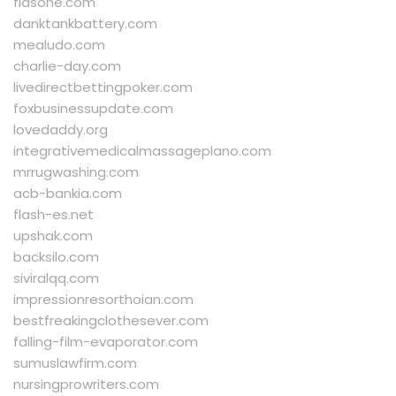
fiasone.com
danktankbattery.com
mealudo.com
charlie-day.com
livedirectbettingpoker.com
foxbusinessupdate.com
lovedaddy.org
integrativemedicalmassageplano.com
mrrugwashing.com
acb-bankia.com
flash-es.net
upshak.com
backsilo.com
siviralqq.com
impressionresorthoian.com
bestfreakingclothesever.com
falling-film-evaporator.com
sumuslawfirm.com
nursingprowriters.com