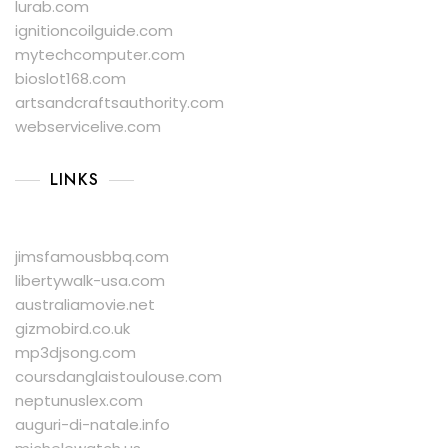
lurab.com
ignitioncoilguide.com
mytechcomputer.com
bioslot168.com
artsandcraftsauthority.com
webservicelive.com
LINKS
jimsfamousbbq.com
libertywalk-usa.com
australiamovie.net
gizmobird.co.uk
mp3djsong.com
coursdanglaistoulouse.com
neptunuslex.com
auguri-di-natale.info