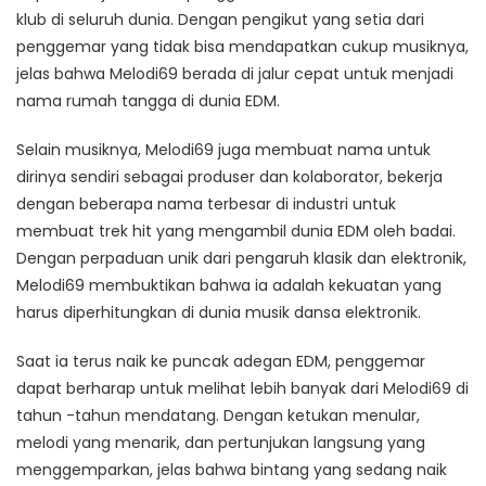
klub di seluruh dunia. Dengan pengikut yang setia dari
penggemar yang tidak bisa mendapatkan cukup musiknya,
jelas bahwa Melodi69 berada di jalur cepat untuk menjadi
nama rumah tangga di dunia EDM.
Selain musiknya, Melodi69 juga membuat nama untuk
dirinya sendiri sebagai produser dan kolaborator, bekerja
dengan beberapa nama terbesar di industri untuk
membuat trek hit yang mengambil dunia EDM oleh badai.
Dengan perpaduan unik dari pengaruh klasik dan elektronik,
Melodi69 membuktikan bahwa ia adalah kekuatan yang
harus diperhitungkan di dunia musik dansa elektronik.
Saat ia terus naik ke puncak adegan EDM, penggemar
dapat berharap untuk melihat lebih banyak dari Melodi69 di
tahun -tahun mendatang. Dengan ketukan menular,
melodi yang menarik, dan pertunjukan langsung yang
menggemparkan, jelas bahwa bintang yang sedang naik