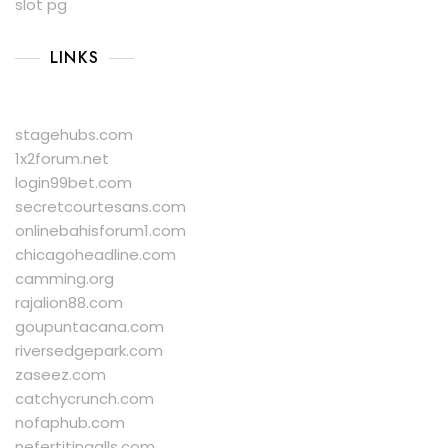
slot pg
LINKS
stagehubs.com
1x2forum.net
login99bet.com
secretcourtesans.com
onlinebahisforum1.com
chicagoheadline.com
camming.org
rajalion88.com
goupuntacana.com
riversedgepark.com
zaseez.com
catchycrunch.com
nofaphub.com
nefertitingalls.com