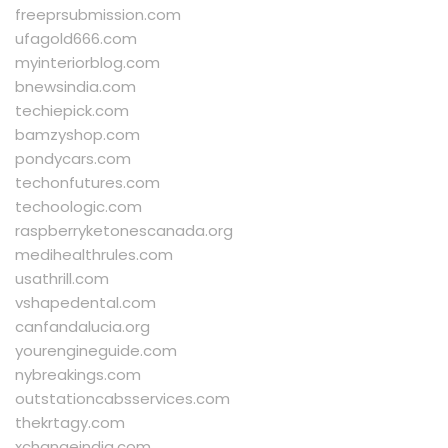
freeprsubmission.com
ufagold666.com
myinteriorblog.com
bnewsindia.com
techiepick.com
bamzyshop.com
pondycars.com
techonfutures.com
techoologic.com
raspberryketonescanada.org
medihealthrules.com
usathrill.com
vshapedental.com
canfandalucia.org
yourengineguide.com
nybreakings.com
outstationcabsservices.com
thekrtagy.com
xchangeindia.com