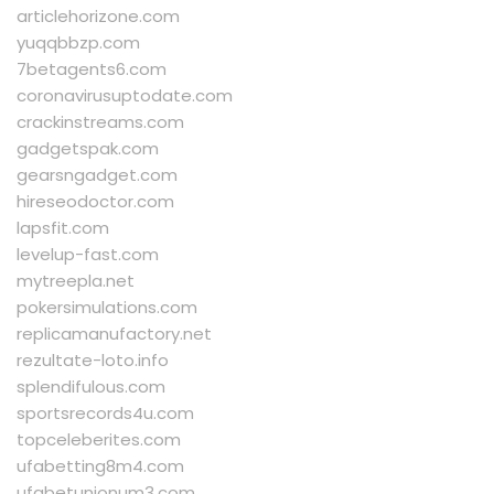
articlehorizone.com
yuqqbbzp.com
7betagents6.com
coronavirusuptodate.com
crackinstreams.com
gadgetspak.com
gearsngadget.com
hireseodoctor.com
lapsfit.com
levelup-fast.com
mytreepla.net
pokersimulations.com
replicamanufactory.net
rezultate-loto.info
splendifulous.com
sportsrecords4u.com
topceleberites.com
ufabetting8m4.com
ufabetunionum3.com