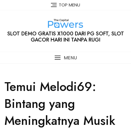
Skip
TOP MENU
to
content
SLOT DEMO GRATIS X1000 DARI PG SOFT, SLOT
GACOR HARI INI TANPA RUGI
MENU
Temui Melodi69:
Bintang yang
Meningkatnya Musik