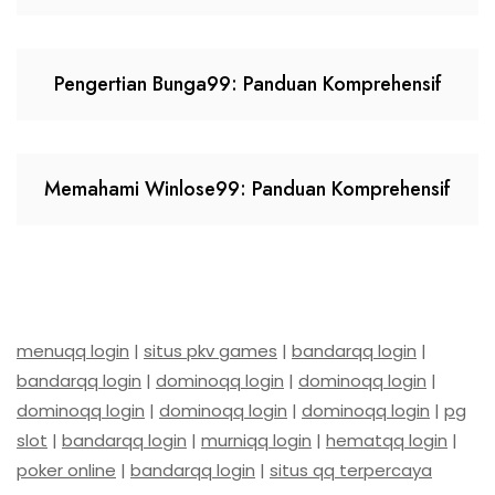
Pengertian Bunga99: Panduan Komprehensif
Memahami Winlose99: Panduan Komprehensif
menuqq login
|
situs pkv games
|
bandarqq login
|
bandarqq login
|
dominoqq login
|
dominoqq login
|
dominoqq login
|
dominoqq login
|
dominoqq login
|
pg
slot
|
bandarqq login
|
murniqq login
|
hematqq login
|
poker online
|
bandarqq login
|
situs qq terpercaya