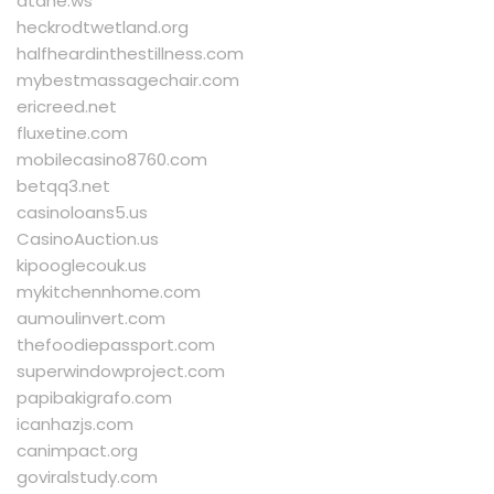
atdhe.ws
heckrodtwetland.org
halfheardinthestillness.com
mybestmassagechair.com
ericreed.net
fluxetine.com
mobilecasino8760.com
betqq3.net
casinoloans5.us
CasinoAuction.us
kipooglecouk.us
mykitchennhome.com
aumoulinvert.com
thefoodiepassport.com
superwindowproject.com
papibakigrafo.com
icanhazjs.com
canimpact.org
goviralstudy.com