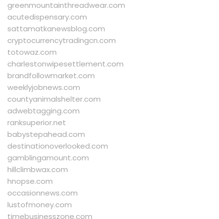
greenmountainthreadwear.com
acutedispensary.com
sattamatkanewsblog.com
cryptocurrencytradingcn.com
totowaz.com
charlestonwipesettlement.com
brandfollowmarket.com
weeklyjobnews.com
countyanimalshelter.com
adwebtagging.com
ranksuperior.net
babystepahead.com
destinationoverlooked.com
gamblingamount.com
hillclimbwax.com
hnopse.com
occasionnews.com
lustofmoney.com
timebusinesszone.com