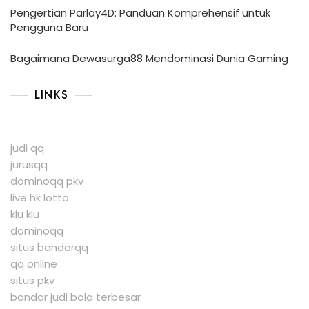
Pengertian Parlay4D: Panduan Komprehensif untuk
Pengguna Baru
Bagaimana Dewasurga88 Mendominasi Dunia Gaming
LINKS
judi qq
jurusqq
dominoqq pkv
live hk lotto
kiu kiu
dominoqq
situs bandarqq
qq online
situs pkv
bandar judi bola terbesar