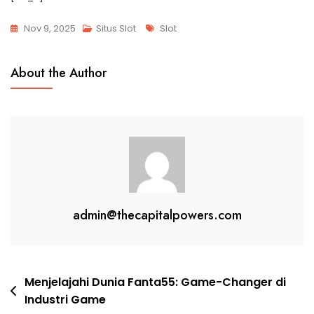
Tags
Nov 9, 2025
Situs Slot
Slot
About the Author
admin@thecapitalpowers.com
Post
Menjelajahi Dunia Fanta55: Game-Changer di
Industri Game
navigation