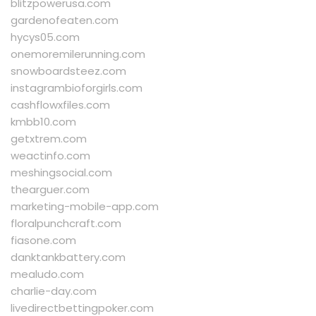
blitzpowerusa.com
gardenofeaten.com
hycys05.com
onemoremilerunning.com
snowboardsteez.com
instagrambioforgirls.com
cashflowxfiles.com
kmbb10.com
getxtrem.com
weactinfo.com
meshingsocial.com
thearguer.com
marketing-mobile-app.com
floralpunchcraft.com
fiasone.com
danktankbattery.com
mealudo.com
charlie-day.com
livedirectbettingpoker.com