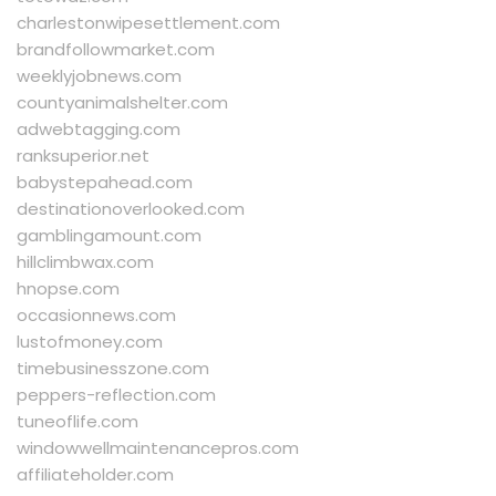
charlestonwipesettlement.com
brandfollowmarket.com
weeklyjobnews.com
countyanimalshelter.com
adwebtagging.com
ranksuperior.net
babystepahead.com
destinationoverlooked.com
gamblingamount.com
hillclimbwax.com
hnopse.com
occasionnews.com
lustofmoney.com
timebusinesszone.com
peppers-reflection.com
tuneoflife.com
windowwellmaintenancepros.com
affiliateholder.com