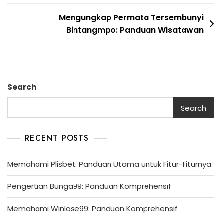
Mengungkap Permata Tersembunyi
Bintangmpo: Panduan Wisatawan
Search
Search
RECENT POSTS
Memahami Plisbet: Panduan Utama untuk Fitur-Fiturnya
Pengertian Bunga99: Panduan Komprehensif
Memahami Winlose99: Panduan Komprehensif