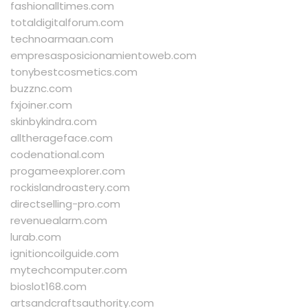
fashionalltimes.com
totaldigitalforum.com
technoarmaan.com
empresasposicionamientoweb.com
tonybestcosmetics.com
buzznc.com
fxjoiner.com
skinbykindra.com
alltherageface.com
codenational.com
progameexplorer.com
rockislandroastery.com
directselling-pro.com
revenuealarm.com
lurab.com
ignitioncoilguide.com
mytechcomputer.com
bioslot168.com
artsandcraftsauthority.com