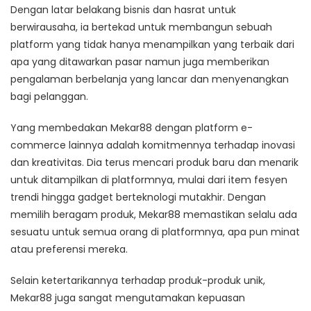
Dengan latar belakang bisnis dan hasrat untuk
berwirausaha, ia bertekad untuk membangun sebuah
platform yang tidak hanya menampilkan yang terbaik dari
apa yang ditawarkan pasar namun juga memberikan
pengalaman berbelanja yang lancar dan menyenangkan
bagi pelanggan.
Yang membedakan Mekar88 dengan platform e-
commerce lainnya adalah komitmennya terhadap inovasi
dan kreativitas. Dia terus mencari produk baru dan menarik
untuk ditampilkan di platformnya, mulai dari item fesyen
trendi hingga gadget berteknologi mutakhir. Dengan
memilih beragam produk, Mekar88 memastikan selalu ada
sesuatu untuk semua orang di platformnya, apa pun minat
atau preferensi mereka.
Selain ketertarikannya terhadap produk-produk unik,
Mekar88 juga sangat mengutamakan kepuasan