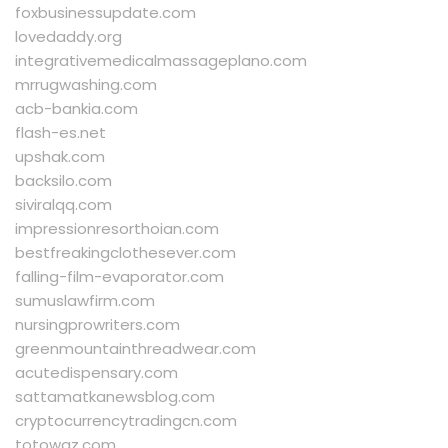
foxbusinessupdate.com
lovedaddy.org
integrativemedicalmassageplano.com
mrrugwashing.com
acb-bankia.com
flash-es.net
upshak.com
backsilo.com
siviralqq.com
impressionresorthoian.com
bestfreakingclothesever.com
falling-film-evaporator.com
sumuslawfirm.com
nursingprowriters.com
greenmountainthreadwear.com
acutedispensary.com
sattamatkanewsblog.com
cryptocurrencytradingcn.com
totowaz.com