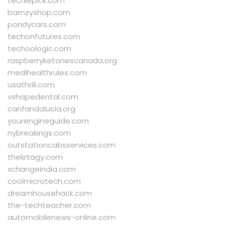
techiepick.com
bamzyshop.com
pondycars.com
techonfutures.com
techoologic.com
raspberryketonescanada.org
medihealthrules.com
usathrill.com
vshapedental.com
canfandalucia.org
yourengineguide.com
nybreakings.com
outstationcabsservices.com
thekrtagy.com
xchangeindia.com
coolmicrotech.com
dreamhousehack.com
the-techteacher.com
automobilenews-online.com