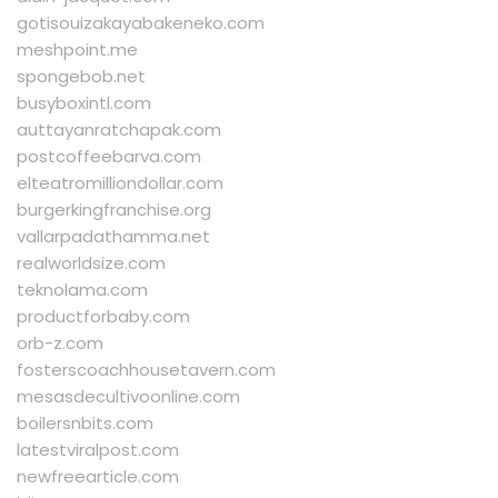
gotisouizakayabakeneko.com
meshpoint.me
spongebob.net
busyboxintl.com
auttayanratchapak.com
postcoffeebarva.com
elteatromilliondollar.com
burgerkingfranchise.org
vallarpadathamma.net
realworldsize.com
teknolama.com
productforbaby.com
orb-z.com
fosterscoachhousetavern.com
mesasdecultivoonline.com
boilersnbits.com
latestviralpost.com
newfreearticle.com