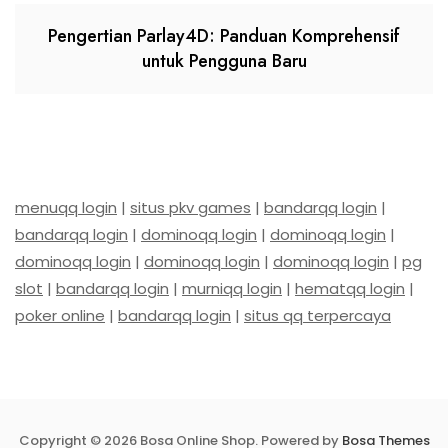
Pengertian Parlay4D: Panduan Komprehensif
untuk Pengguna Baru
menuqq login
|
situs pkv games
|
bandarqq login
|
bandarqq login
|
dominoqq login
|
dominoqq login
|
dominoqq login
|
dominoqq login
|
dominoqq login
|
pg
slot
|
bandarqq login
|
murniqq login
|
hematqq login
|
poker online
|
bandarqq login
|
situs qq terpercaya
Copyright © 2026 Bosa Online Shop. Powered by
Bosa Themes