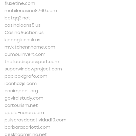
fluxetine.com
mobilecasino8760.com
betqq3.net
casinoloans5.us
CasinoAuction.us
kipooglecouk.us
mykitchennhome.com
aumoulinvert.com
thefoodiepassport.com
superwindowproject.com
papibakigrafo.com
icanhazjs.com
canimpact.org
goviralstudy.com
cartourism.net
apple-cores.com
pulserasdeactividad10.com
barbaracarlotti.com
desktopmining.net