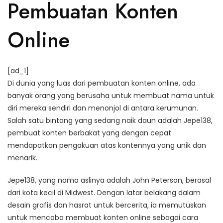
Pembuatan Konten
Online
[ad_1]
Di dunia yang luas dari pembuatan konten online, ada
banyak orang yang berusaha untuk membuat nama untuk
diri mereka sendiri dan menonjol di antara kerumunan.
Salah satu bintang yang sedang naik daun adalah Jepe138,
pembuat konten berbakat yang dengan cepat
mendapatkan pengakuan atas kontennya yang unik dan
menarik.
Jepe138, yang nama aslinya adalah John Peterson, berasal
dari kota kecil di Midwest. Dengan latar belakang dalam
desain grafis dan hasrat untuk bercerita, ia memutuskan
untuk mencoba membuat konten online sebagai cara