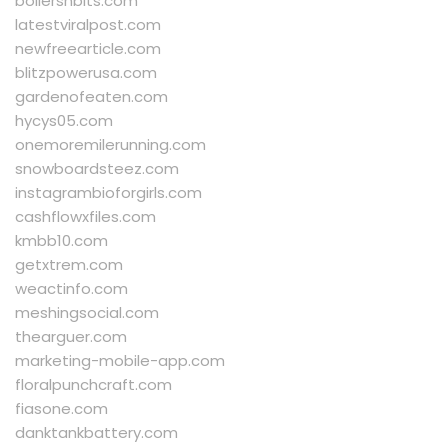
boilersnbits.com
latestviralpost.com
newfreearticle.com
blitzpowerusa.com
gardenofeaten.com
hycys05.com
onemoremilerunning.com
snowboardsteez.com
instagrambioforgirls.com
cashflowxfiles.com
kmbb10.com
getxtrem.com
weactinfo.com
meshingsocial.com
thearguer.com
marketing-mobile-app.com
floralpunchcraft.com
fiasone.com
danktankbattery.com