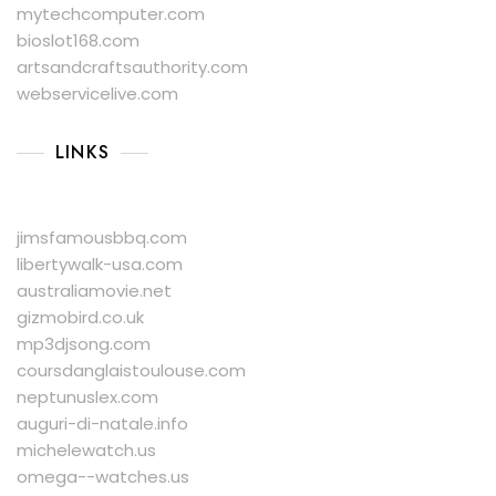
mytechcomputer.com
bioslot168.com
artsandcraftsauthority.com
webservicelive.com
LINKS
jimsfamousbbq.com
libertywalk-usa.com
australiamovie.net
gizmobird.co.uk
mp3djsong.com
coursdanglaistoulouse.com
neptunuslex.com
auguri-di-natale.info
michelewatch.us
omega--watches.us