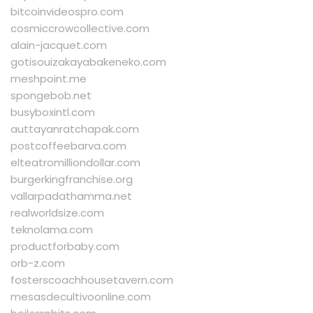
bitcoinvideospro.com
cosmiccrowcollective.com
alain-jacquet.com
gotisouizakayabakeneko.com
meshpoint.me
spongebob.net
busyboxintl.com
auttayanratchapak.com
postcoffeebarva.com
elteatromilliondollar.com
burgerkingfranchise.org
vallarpadathamma.net
realworldsize.com
teknolama.com
productforbaby.com
orb-z.com
fosterscoachhousetavern.com
mesasdecultivoonline.com