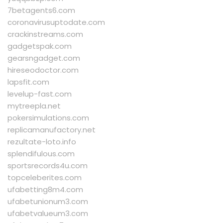
7betagents6.com
coronavirusuptodate.com
crackinstreams.com
gadgetspak.com
gearsngadget.com
hireseodoctor.com
lapsfit.com
levelup-fast.com
mytreepla.net
pokersimulations.com
replicamanufactory.net
rezultate-loto.info
splendifulous.com
sportsrecords4u.com
topceleberites.com
ufabetting8m4.com
ufabetunionum3.com
ufabetvalueum3.com