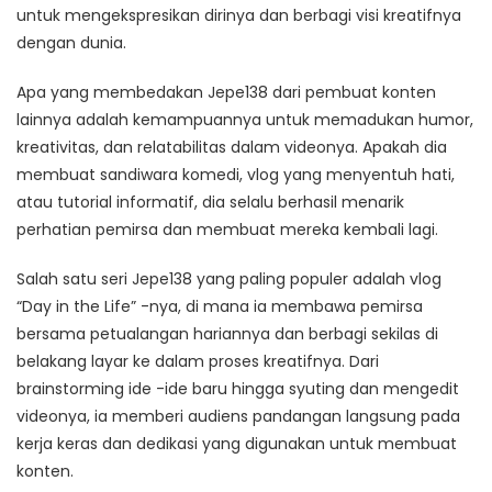
untuk mengekspresikan dirinya dan berbagi visi kreatifnya
dengan dunia.
Apa yang membedakan Jepe138 dari pembuat konten
lainnya adalah kemampuannya untuk memadukan humor,
kreativitas, dan relatabilitas dalam videonya. Apakah dia
membuat sandiwara komedi, vlog yang menyentuh hati,
atau tutorial informatif, dia selalu berhasil menarik
perhatian pemirsa dan membuat mereka kembali lagi.
Salah satu seri Jepe138 yang paling populer adalah vlog
“Day in the Life” -nya, di mana ia membawa pemirsa
bersama petualangan hariannya dan berbagi sekilas di
belakang layar ke dalam proses kreatifnya. Dari
brainstorming ide -ide baru hingga syuting dan mengedit
videonya, ia memberi audiens pandangan langsung pada
kerja keras dan dedikasi yang digunakan untuk membuat
konten.