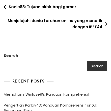
Post
Sonic88: Tujuan akhir bagi gamer
navigation
Menjelajahi dunia taruhan online yang menarik
dengan IBET44
Search
Search
RECENT POSTS
Memahami Winlose99: Panduan Komprehensif
Pengertian Parlay4D: Panduan Komprehensif untuk
Pengguna Baru