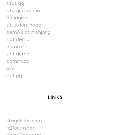
situs qq
situs judi online
bandarqq
situs dominoqq
demo slot mahjong
slot demo
demo slot
slot demo
dominoqq
pkv
slot pg
LINKS
stagehubs.com
1x2forum.net