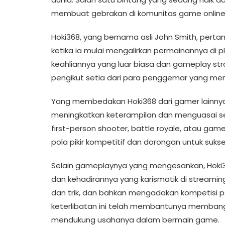
membuat gebrakan di komunitas game online
Hoki368, yang bernama asli John Smith, pert
ketika ia mulai mengalirkan permainannya di 
keahliannya yang luar biasa dan gameplay s
pengikut setia dari para penggemar yang m
Yang membedakan Hoki368 dari gamer lainnya
meningkatkan keterampilan dan menguasai se
first-person shooter, battle royale, atau ga
pola pikir kompetitif dan dorongan untuk sukse
Selain gameplaynya yang mengesankan, Hoki36
dan kehadirannya yang karismatik di streaming
dan trik, dan bahkan mengadakan kompetisi
keterlibatan ini telah membantunya membang
mendukung usahanya dalam bermain game.