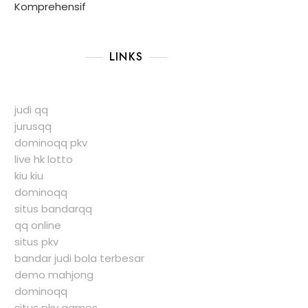
Komprehensif
LINKS
judi qq
jurusqq
dominoqq pkv
live hk lotto
kiu kiu
dominoqq
situs bandarqq
qq online
situs pkv
bandar judi bola terbesar
demo mahjong
dominoqq
situs pkv games