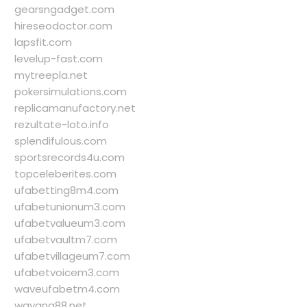
gearsngadget.com
hireseodoctor.com
lapsfit.com
levelup-fast.com
mytreepla.net
pokersimulations.com
replicamanufactory.net
rezultate-loto.info
splendifulous.com
sportsrecords4u.com
topceleberites.com
ufabetting8m4.com
ufabetunionum3.com
ufabetvalueum3.com
ufabetvaultm7.com
ufabetvillageum7.com
ufabetvoicem3.com
waveufabetm4.com
wayang88.net