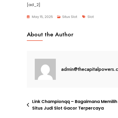
[ad_2]
Tags
May 15, 2025
Situs Slot
Slot
About the Author
admin@thecapitalpowers.
Post
Link Championqq – Bagaimana Memilih
Situs Judi Slot Gacor Terpercaya
navigation