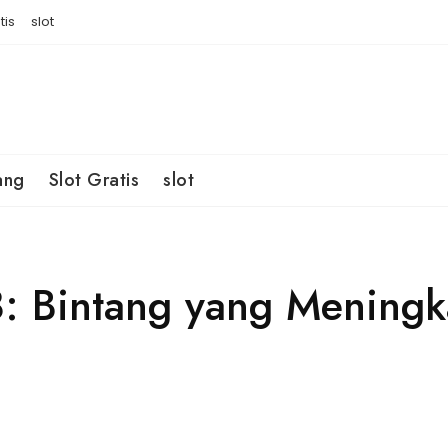
tis
slot
ang
Slot Gratis
slot
 Bintang yang Meningka