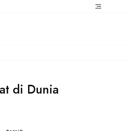
t di Dunia