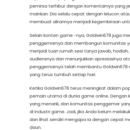
pemirsa terhibur dengan komentarnya yang je
mainkan. Dia selalu cepat dengan lelucon ata
membuat alirannya menjadi kegembiraan untu
Selain konten game -nya, Goldwin678 juga me
penggemarnya dan membangun komunitas yang 
menjadi tuan rumah sesi tanya jawab, hadiah, 
audiensnya dan menunjukkan apresiasinya ata
penggemarnya telah membantu Goldwin678 
yang terus tumbuh setiap hari.
Ketika Goldwin678 terus meningkat dalam popul
pemain utama di dunia game online. Dengan 
yang menarik, dan komunitas penggemar yang
di industri game. Jadi, jika Anda belum melak
dan lihat sendiri mengapa ia dengan cepat m
daun.