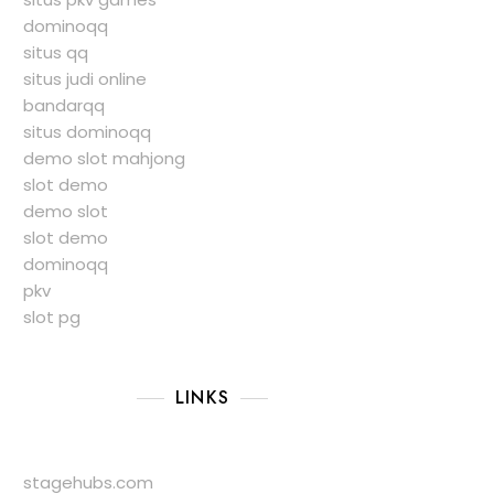
dominoqq
situs qq
situs judi online
bandarqq
situs dominoqq
demo slot mahjong
slot demo
demo slot
slot demo
dominoqq
pkv
slot pg
LINKS
stagehubs.com