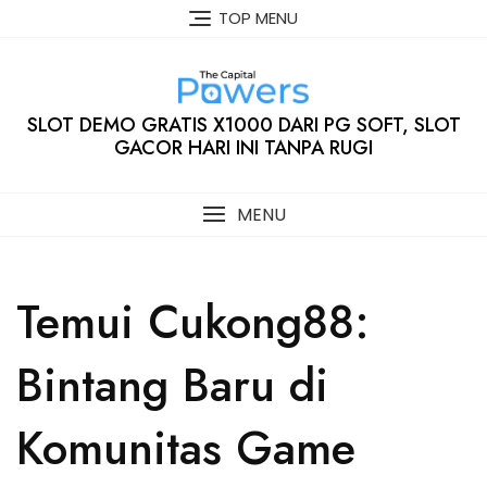
Skip
TOP MENU
to
content
SLOT DEMO GRATIS X1000 DARI PG SOFT, SLOT
GACOR HARI INI TANPA RUGI
MENU
Temui Cukong88:
Bintang Baru di
Komunitas Game