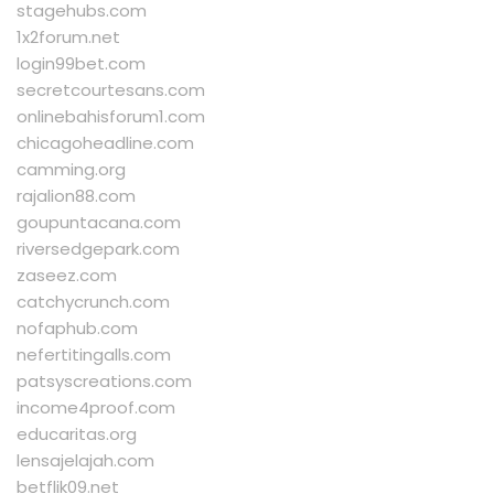
stagehubs.com
1x2forum.net
login99bet.com
secretcourtesans.com
onlinebahisforum1.com
chicagoheadline.com
camming.org
rajalion88.com
goupuntacana.com
riversedgepark.com
zaseez.com
catchycrunch.com
nofaphub.com
nefertitingalls.com
patsyscreations.com
income4proof.com
educaritas.org
lensajelajah.com
betflik09.net