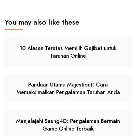
You may also like these
10 Alasan Teratas Memilih Gajibet untuk
Taruhan Online
Panduan Utama Majestibet: Cara
Memaksimalkan Pengalaman Taruhan Anda
Menjelajahi Saung4D: Pengalaman Bermain
Game Online Terbaik