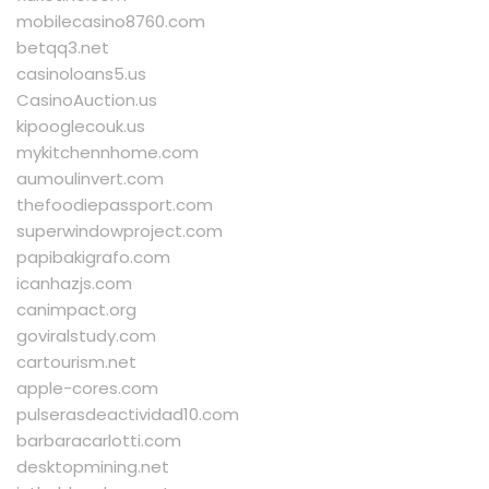
mobilecasino8760.com
betqq3.net
casinoloans5.us
CasinoAuction.us
kipooglecouk.us
mykitchennhome.com
aumoulinvert.com
thefoodiepassport.com
superwindowproject.com
papibakigrafo.com
icanhazjs.com
canimpact.org
goviralstudy.com
cartourism.net
apple-cores.com
pulserasdeactividad10.com
barbaracarlotti.com
desktopmining.net