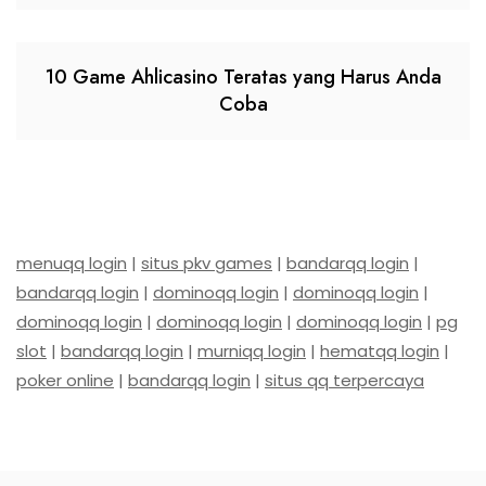
10 Game Ahlicasino Teratas yang Harus Anda
Coba
menuqq login
|
situs pkv games
|
bandarqq login
|
bandarqq login
|
dominoqq login
|
dominoqq login
|
dominoqq login
|
dominoqq login
|
dominoqq login
|
pg
slot
|
bandarqq login
|
murniqq login
|
hematqq login
|
poker online
|
bandarqq login
|
situs qq terpercaya