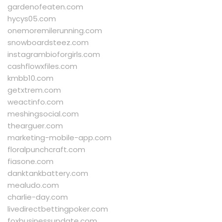
gardenofeaten.com
hycys05.com
onemoremilerunning.com
snowboardsteez.com
instagrambioforgirls.com
cashflowxfiles.com
kmbb10.com
getxtrem.com
weactinfo.com
meshingsocial.com
thearguer.com
marketing-mobile-app.com
floralpunchcraft.com
fiasone.com
danktankbattery.com
mealudo.com
charlie-day.com
livedirectbettingpoker.com
foxbusinessupdate.com