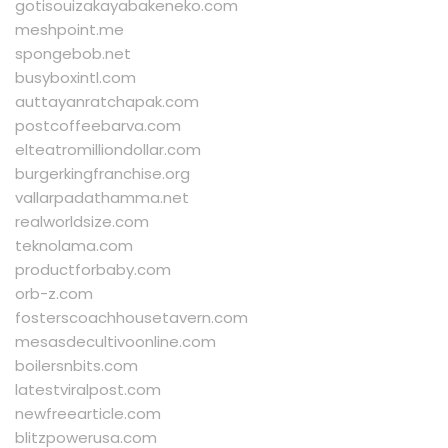
gotisouizakayabakeneko.com
meshpoint.me
spongebob.net
busyboxintl.com
auttayanratchapak.com
postcoffeebarva.com
elteatromilliondollar.com
burgerkingfranchise.org
vallarpadathamma.net
realworldsize.com
teknolama.com
productforbaby.com
orb-z.com
fosterscoachhousetavern.com
mesasdecultivoonline.com
boilersnbits.com
latestviralpost.com
newfreearticle.com
blitzpowerusa.com