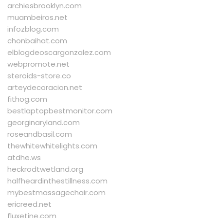
archiesbrooklyn.com
muambeiros.net
infozblog.com
chonbaihat.com
elblogdeoscargonzalez.com
webpromote.net
steroids-store.co
arteydecoracion.net
fithog.com
bestlaptopbestmonitor.com
georginaryland.com
roseandbasil.com
thewhitewhitelights.com
atdhe.ws
heckrodtwetland.org
halfheardinthestillness.com
mybestmassagechair.com
ericreed.net
fluxetine.com