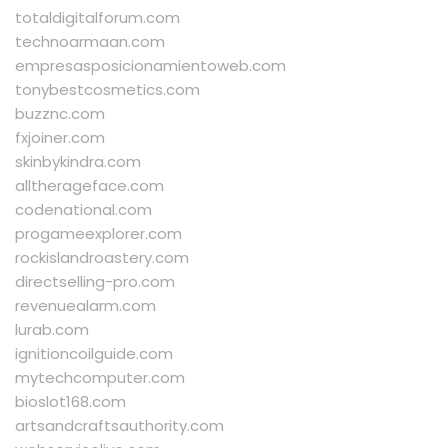
totaldigitalforum.com
technoarmaan.com
empresasposicionamientoweb.com
tonybestcosmetics.com
buzznc.com
fxjoiner.com
skinbykindra.com
alltherageface.com
codenational.com
progameexplorer.com
rockislandroastery.com
directselling-pro.com
revenuealarm.com
lurab.com
ignitioncoilguide.com
mytechcomputer.com
bioslot168.com
artsandcraftsauthority.com