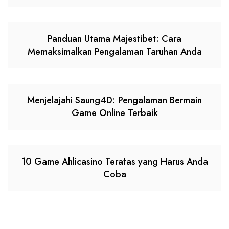
Panduan Utama Majestibet: Cara
Memaksimalkan Pengalaman Taruhan Anda
Menjelajahi Saung4D: Pengalaman Bermain
Game Online Terbaik
10 Game Ahlicasino Teratas yang Harus Anda
Coba