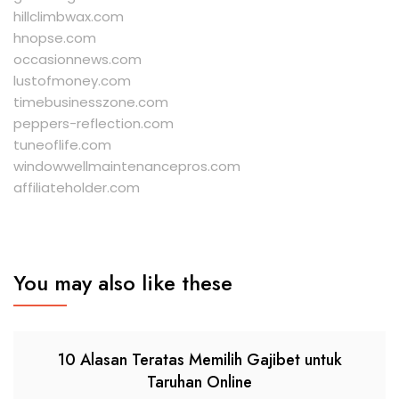
hillclimbwax.com
hnopse.com
occasionnews.com
lustofmoney.com
timebusinesszone.com
peppers-reflection.com
tuneoflife.com
windowwellmaintenancepros.com
affiliateholder.com
You may also like these
10 Alasan Teratas Memilih Gajibet untuk
Taruhan Online