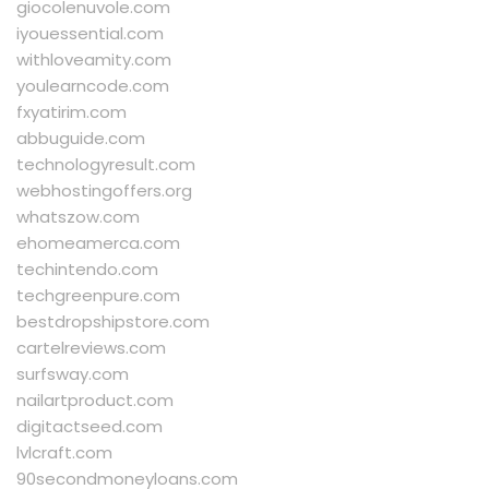
giocolenuvole.com
iyouessential.com
withloveamity.com
youlearncode.com
fxyatirim.com
abbuguide.com
technologyresult.com
webhostingoffers.org
whatszow.com
ehomeamerca.com
techintendo.com
techgreenpure.com
bestdropshipstore.com
cartelreviews.com
surfsway.com
nailartproduct.com
digitactseed.com
lvlcraft.com
90secondmoneyloans.com