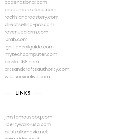
codenational.com
progameexplorer.com
rockislandroastery.com
directselling-pro.com
revenuealarm.com
lurab.com
ignitioncoilguide.com
mytechcomputer.com
bioslot168.com
artsandcraftsauthority.com
webservicelive.com
LINKS
jimsfamousbbq.com
libertywalk-usa.com
australiamovie.net