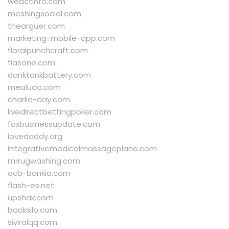
weactinfo.com
meshingsocial.com
thearguer.com
marketing-mobile-app.com
floralpunchcraft.com
fiasone.com
danktankbattery.com
mealudo.com
charlie-day.com
livedirectbettingpoker.com
foxbusinessupdate.com
lovedaddy.org
integrativemedicalmassageplano.com
mrrugwashing.com
acb-bankia.com
flash-es.net
upshak.com
backsilo.com
siviralqq.com