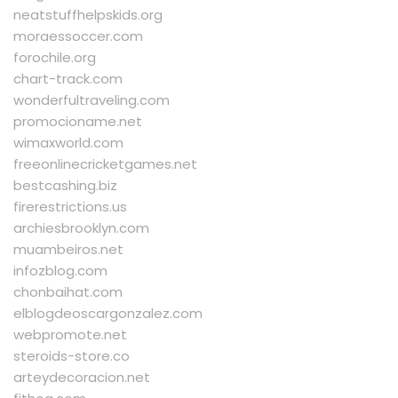
neatstuffhelpskids.org
moraessoccer.com
forochile.org
chart-track.com
wonderfultraveling.com
promocioname.net
wimaxworld.com
freeonlinecricketgames.net
bestcashing.biz
firerestrictions.us
archiesbrooklyn.com
muambeiros.net
infozblog.com
chonbaihat.com
elblogdeoscargonzalez.com
webpromote.net
steroids-store.co
arteydecoracion.net