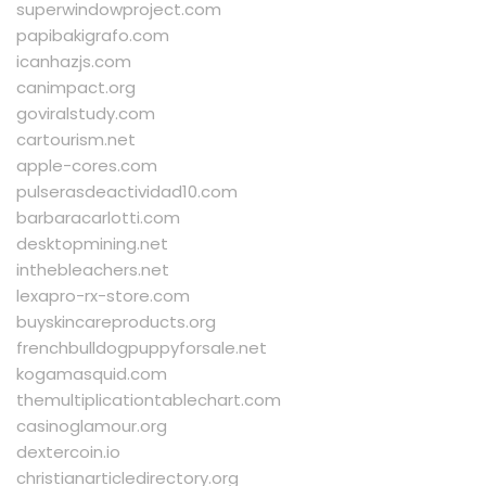
superwindowproject.com
papibakigrafo.com
icanhazjs.com
canimpact.org
goviralstudy.com
cartourism.net
apple-cores.com
pulserasdeactividad10.com
barbaracarlotti.com
desktopmining.net
inthebleachers.net
lexapro-rx-store.com
buyskincareproducts.org
frenchbulldogpuppyforsale.net
kogamasquid.com
themultiplicationtablechart.com
casinoglamour.org
dextercoin.io
christianarticledirectory.org