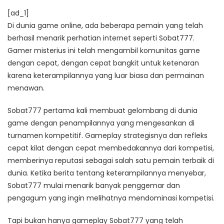
[ad_1]
Di dunia game online, ada beberapa pemain yang telah
berhasil menarik perhatian internet seperti Sobat777.
Gamer misterius ini telah mengambil komunitas game
dengan cepat, dengan cepat bangkit untuk ketenaran
karena keterampilannya yang luar biasa dan permainan
menawan.
Sobat777 pertama kali membuat gelombang di dunia
game dengan penampilannya yang mengesankan di
turnamen kompetitif. Gameplay strategisnya dan refleks
cepat kilat dengan cepat membedakannya dari kompetisi,
memberinya reputasi sebagai salah satu pemain terbaik di
dunia. Ketika berita tentang keterampilannya menyebar,
Sobat777 mulai menarik banyak penggemar dan
pengagum yang ingin melihatnya mendominasi kompetisi.
Tapi bukan hanya gameplay Sobat777 yang telah