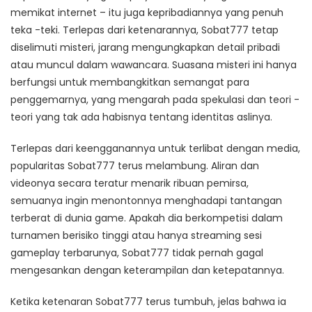
memikat internet – itu juga kepribadiannya yang penuh
teka -teki. Terlepas dari ketenarannya, Sobat777 tetap
diselimuti misteri, jarang mengungkapkan detail pribadi
atau muncul dalam wawancara. Suasana misteri ini hanya
berfungsi untuk membangkitkan semangat para
penggemarnya, yang mengarah pada spekulasi dan teori -
teori yang tak ada habisnya tentang identitas aslinya.
Terlepas dari keengganannya untuk terlibat dengan media,
popularitas Sobat777 terus melambung. Aliran dan
videonya secara teratur menarik ribuan pemirsa,
semuanya ingin menontonnya menghadapi tantangan
terberat di dunia game. Apakah dia berkompetisi dalam
turnamen berisiko tinggi atau hanya streaming sesi
gameplay terbarunya, Sobat777 tidak pernah gagal
mengesankan dengan keterampilan dan ketepatannya.
Ketika ketenaran Sobat777 terus tumbuh, jelas bahwa ia