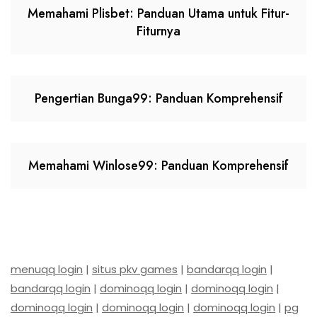
Memahami Plisbet: Panduan Utama untuk Fitur-
Fiturnya
Pengertian Bunga99: Panduan Komprehensif
Memahami Winlose99: Panduan Komprehensif
menuqq login
|
situs pkv games
|
bandarqq login
|
bandarqq login
|
dominoqq login
|
dominoqq login
|
dominoqq login
|
dominoqq login
|
dominoqq login
|
pg