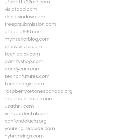
ufabett732m7.com
visiofood.com
droidwindow.com
freeprsubmission.com
ufagold666.com
myinteriorblog.com
bnewsindia.com
techiepick.com
bamzyshop.com
pondycars.com
techonfutures.com
techoologic.com
raspberryketonescanada.org
medihealthrules.com
usathrill.com
vshapedental.com
canfandalucia.org
yourengineguide.com
nybreakings.com