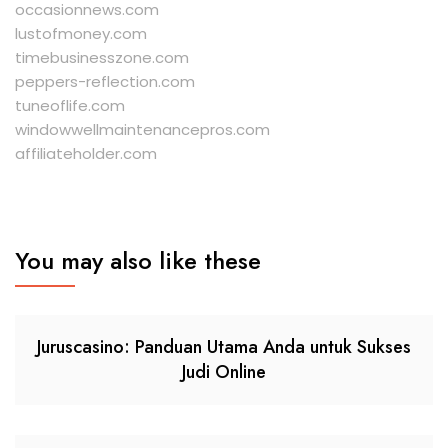
occasionnews.com
lustofmoney.com
timebusinesszone.com
peppers-reflection.com
tuneoflife.com
windowwellmaintenancepros.com
affiliateholder.com
You may also like these
Juruscasino: Panduan Utama Anda untuk Sukses
Judi Online