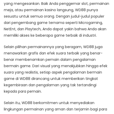
yang mengesankan. Baik Anda penggemar slot, permainan
meja, atau permainan kasino langsung, WD88 punya
sesuatu untuk semua orang. Dengan judul-judul populer
dari pengembang game ternama seperti Microgaming,
NetEnt, dan Playtech, Anda dapat yakin bahwa Anda akan
memiliki akses ke beberapa game terbaik di industri.
Selain pilihan permainannya yang beragam, WD88 juga
menawarkan grafis dan efek suara terbaik yang benar-
benar membenamkan pemain dalam pengalaman
bermain game. Dari visual yang menakjubkan hingga efek
suara yang realistis, setiap aspek pengalaman bermain
game di WD88 dirancang untuk memberikan tingkat
kegembiraan dan pengalaman yang tak tertandingi
kepada para pemain.
Selain itu, WD88 berkomitmen untuk menyediakan
lingkungan permainan yang aman dan terjamin bagi para