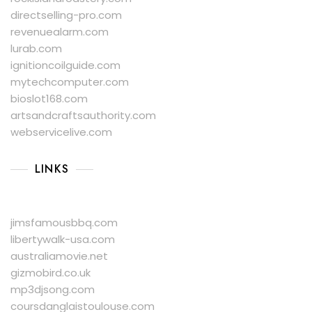
directselling-pro.com
revenuealarm.com
lurab.com
ignitioncoilguide.com
mytechcomputer.com
bioslot168.com
artsandcraftsauthority.com
webservicelive.com
LINKS
jimsfamousbbq.com
libertywalk-usa.com
australiamovie.net
gizmobird.co.uk
mp3djsong.com
coursdanglaistoulouse.com