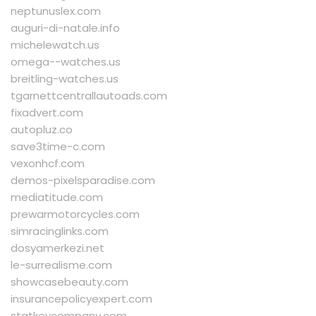
neptunuslex.com
auguri-di-natale.info
michelewatch.us
omega--watches.us
breitling-watches.us
tgarnettcentrallautoads.com
fixadvert.com
autopluz.co
save3time-c.com
vexonhcf.com
demos-pixelsparadise.com
mediatitude.com
prewarmotorcycles.com
simracinglinks.com
dosyamerkezi.net
le-surrealisme.com
showcasebeauty.com
insurancepolicyexpert.com
statkeycompany.com