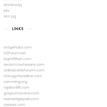
dominoqq
pkv
slot pg
LINKS
stagehubs.com
1x2forum.net
login99bet.com
secretcourtesans.com
onlinebahisforum1.com
chicagoheadline.com
camming.org
rajalion88.com
goupuntacana.com
riversedgepark.com
zaseez.com