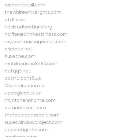
roseandbasil.com
thewhitewhitelights.com
atdhe.ws
heckrodtwetland.org
halfheardinthestillness.com
mybestmassagechair.com
ericreed.net
fluxetine.com
mobilecasino8760.com
betqq3.net
casinoloans5.us
CasinoAuction.us
kipooglecouk.us
mykitchennhome.com
aumoulinvert.com
thefoodiepassport.com
superwindowproject.com
papibakigrafo.com
icanhazjs.com