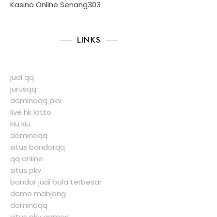
Kasino Online Senang303
LINKS
judi qq
jurusqq
dominoqq pkv
live hk lotto
kiu kiu
dominoqq
situs bandarqq
qq online
situs pkv
bandar judi bola terbesar
demo mahjong
dominoqq
situs pkv games