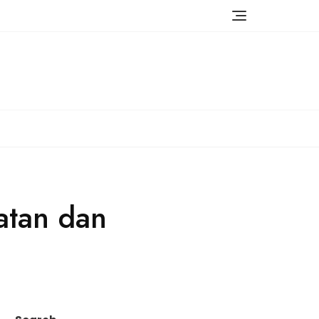
atan dan