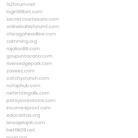
1x2forum.net
login99bet.com
secretcourtesans.com
onlinebahisforum1.com
chicagoheadline.com
camming.org
rajalion88.com
goupuntacana.com
riversedgepark.com
zaseez.com
catchycrunch.com
nofaphub.com
nefertitingalls.com
patsyscreations.com
income4proof.com
educaritas.org
lensajelajah.com
betflik09.net
ncaq.org