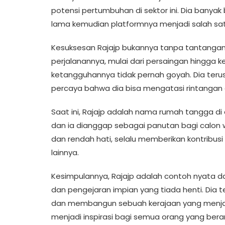
potensi pertumbuhan di sektor ini. Dia banya
lama kemudian platformnya menjadi salah sa
Kesuksesan Rajajp bukannya tanpa tantanga
perjalanannya, mulai dari persaingan hingga 
ketangguhannya tidak pernah goyah. Dia teru
percaya bahwa dia bisa mengatasi rintanga
Saat ini, Rajajp adalah nama rumah tangga di 
dan ia dianggap sebagai panutan bagi calon w
dan rendah hati, selalu memberikan kontribu
lainnya.
Kesimpulannya, Rajajp adalah contoh nyata dar
dan pengejaran impian yang tiada henti. Dia
dan membangun sebuah kerajaan yang menjadi
menjadi inspirasi bagi semua orang yang ber