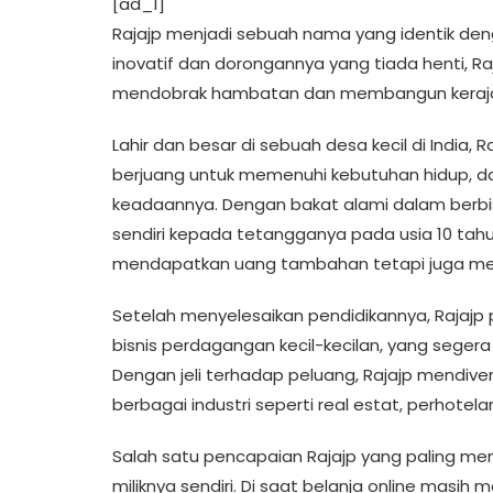
[ad_1]
Rajajp menjadi sebuah nama yang identik denga
inovatif dan dorongannya yang tiada henti, R
mendobrak hambatan dan membangun kerajaa
Lahir dan besar di sebuah desa kecil di India,
berjuang untuk memenuhi kebutuhan hidup, da
keadaannya. Dengan bakat alami dalam berbis
sendiri kepada tetangganya pada usia 10 tah
mendapatkan uang tambahan tetapi juga mem
Setelah menyelesaikan pendidikannya, Rajajp
bisnis perdagangan kecil-kecilan, yang sege
Dengan jeli terhadap peluang, Rajajp mendive
berbagai industri seperti real estat, perhotela
Salah satu pencapaian Rajajp yang paling me
miliknya sendiri. Di saat belanja online masih 