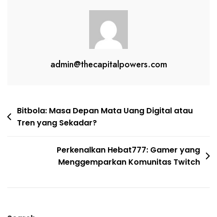
admin@thecapitalpowers.com
Post
Bitbola: Masa Depan Mata Uang Digital atau
Tren yang Sekadar?
navigation
Perkenalkan Hebat777: Gamer yang
Menggemparkan Komunitas Twitch