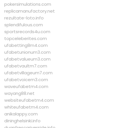
pokersimulations.com
replicamanufactory.net
rezultate-loto.info
splendifulous.com
sportsrecords4u.com
topceleberites.com
ufabetting8m4.com
ufabetunionum3.com
ufabetvalueum3.com
ufabetvaultm7.com
ufabetvillageum7.com
ufabetvoicem3.com
waveufabetm4.com
wayang88.net
websiteufabetm4.com
whiteufabetm4.com
anikalappy.com
dininghelsinki.info
duanfrescariverside.info