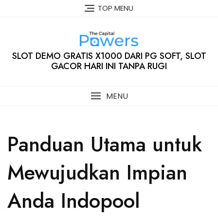
Skip
TOP MENU
to
content
SLOT DEMO GRATIS X1000 DARI PG SOFT, SLOT
GACOR HARI INI TANPA RUGI
MENU
Panduan Utama untuk
Mewujudkan Impian
Anda Indopool