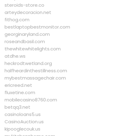
steroids-store.co
arteydecoracion.net
fithog.com
bestlaptopbestmonitor.com
georginaryland.com
roseandbasil.com
thewhitewhitelights.com
atdhe.ws
heckrodtwetland.org
halfheardinthestillness.com
mybestmassagechair.com
ericreed.net
fluxetine.com
mobilecasino8760.com
betqq3.net
casinoloans5.us
CasinoAuction.us
kipooglecouk.us