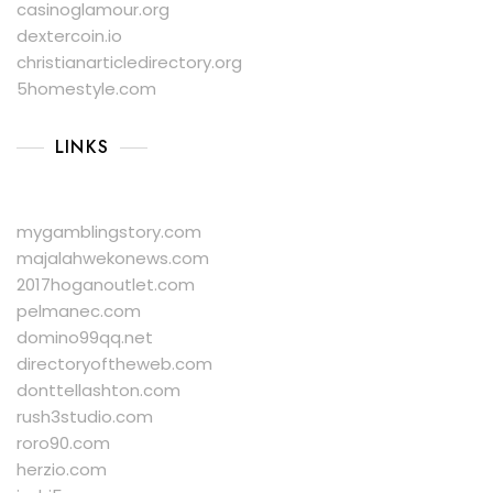
casinoglamour.org
dextercoin.io
christianarticledirectory.org
5homestyle.com
LINKS
mygamblingstory.com
majalahwekonews.com
2017hoganoutlet.com
pelmanec.com
domino99qq.net
directoryoftheweb.com
donttellashton.com
rush3studio.com
roro90.com
herzio.com