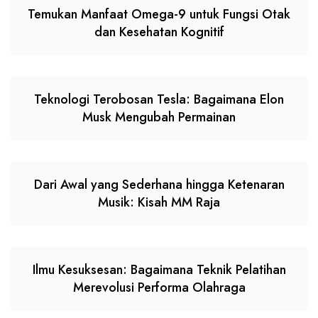
Temukan Manfaat Omega-9 untuk Fungsi Otak
dan Kesehatan Kognitif
Teknologi Terobosan Tesla: Bagaimana Elon
Musk Mengubah Permainan
Dari Awal yang Sederhana hingga Ketenaran
Musik: Kisah MM Raja
Ilmu Kesuksesan: Bagaimana Teknik Pelatihan
Merevolusi Performa Olahraga