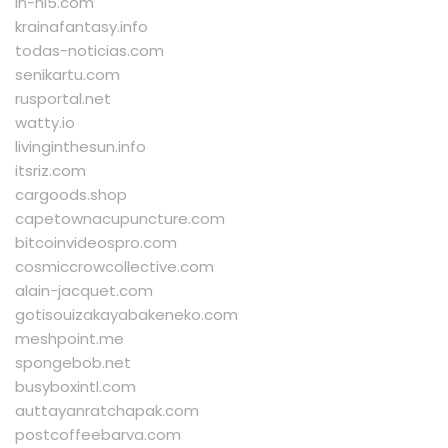
in-hi5.com
krainafantasy.info
todas-noticias.com
senikartu.com
rusportal.net
watty.io
livinginthesun.info
itsriz.com
cargoods.shop
capetownacupuncture.com
bitcoinvideospro.com
cosmiccrowcollective.com
alain-jacquet.com
gotisouizakayabakeneko.com
meshpoint.me
spongebob.net
busyboxintl.com
auttayanratchapak.com
postcoffeebarva.com