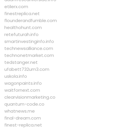
etilerx.com
finestreplica.net
flounderandfumble.com
healthohunt.com
retefuturah.info
smartinvestinginfo.info
technewsalliance.com
technonetmarket.com
tedstanger.net
ufabett732um3.com
uskola.info
wagonpaints.info
waitfornext.com
clearvisionmarketing.co
quantum-code.co
whatnews.me
final-dream.com
finest-replica.net