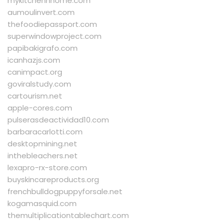
mykitchennhome.com
aumoulinvert.com
thefoodiepassport.com
superwindowproject.com
papibakigrafo.com
icanhazjs.com
canimpact.org
goviralstudy.com
cartourism.net
apple-cores.com
pulserasdeactividad10.com
barbaracarlotti.com
desktopmining.net
inthebleachers.net
lexapro-rx-store.com
buyskincareproducts.org
frenchbulldogpuppyforsale.net
kogamasquid.com
themultiplicationtablechart.com