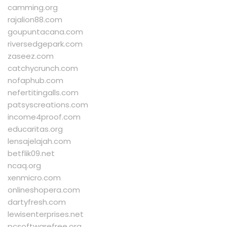
camming.org
rajalion88.com
goupuntacana.com
riversedgepark.com
zaseez.com
catchycrunch.com
nofaphub.com
nefertitingalls.com
patsyscreations.com
income4proof.com
educaritas.org
lensajelajah.com
betflik09.net
ncaq.org
xenmicro.com
onlineshopera.com
dartyfresh.com
lewisenterprises.net
pcsoftwarefree.org