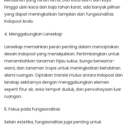
keindahan yang tahan lama. Dari batu alam dan kayu
hingga ubin kaca dan baja tahan karat, ada banyak pilihan
yang dapat meningkatkan tampilan dan fungsionalitas
Indopool Anda.
4. Menggabungkan Lansekap
Lansekap memainkan peran penting dalam menciptakan
desain Indopool yang menakjubkan. Pertimbangkan untuk
menambahkan tanaman hijau subur, bunga berwarna-
warni, dan tanaman tropis untuk meningkatkan keindahan
alami ruangan. Ciptakan transisi mulus antara Indopool dan
lanskap sekitarnya dengan menggabungkan elemen
seperti fitur air, area tempat duduk, dan pencahayaan luar
ruangan.
5. Fokus pada Fungsionalitas
Selain estetika, fungsionalitas juga penting untuk