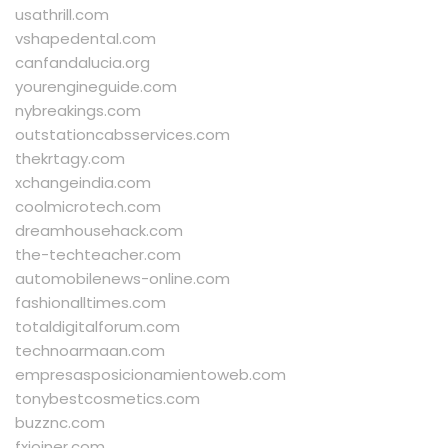
usathrill.com
vshapedental.com
canfandalucia.org
yourengineguide.com
nybreakings.com
outstationcabsservices.com
thekrtagy.com
xchangeindia.com
coolmicrotech.com
dreamhousehack.com
the-techteacher.com
automobilenews-online.com
fashionalltimes.com
totaldigitalforum.com
technoarmaan.com
empresasposicionamientoweb.com
tonybestcosmetics.com
buzznc.com
fxjoiner.com