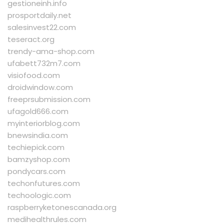
gestioneinh.info
prosportdaily.net
salesinvest22.com
teseract.org
trendy-ama-shop.com
ufabett732m7.com
visiofood.com
droidwindow.com
freeprsubmission.com
ufagold666.com
myinteriorblog.com
bnewsindia.com
techiepick.com
bamzyshop.com
pondycars.com
techonfutures.com
techoologic.com
raspberryketonescanada.org
medihealthrules.com