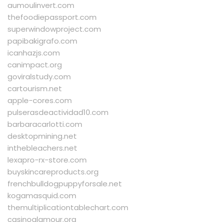
aumoulinvert.com
thefoodiepassport.com
superwindowproject.com
papibakigrafo.com
icanhazjs.com
canimpact.org
goviralstudy.com
cartourism.net
apple-cores.com
pulserasdeactividad10.com
barbaracarlotti.com
desktopmining.net
inthebleachers.net
lexapro-rx-store.com
buyskincareproducts.org
frenchbulldogpuppyforsale.net
kogamasquid.com
themultiplicationtablechart.com
casinoglamour.org