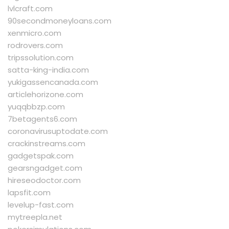
lvlcraft.com
90secondmoneyloans.com
xenmicro.com
rodrovers.com
tripssolution.com
satta-king-india.com
yukigassencanada.com
articlehorizone.com
yuqqbbzp.com
7betagents6.com
coronavirusuptodate.com
crackinstreams.com
gadgetspak.com
gearsngadget.com
hireseodoctor.com
lapsfit.com
levelup-fast.com
mytreepla.net