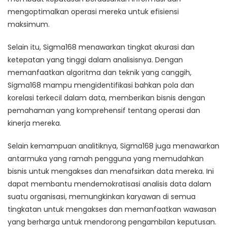
mengoptimalkan operasi mereka untuk efisiensi
maksimum.
Selain itu, Sigma168 menawarkan tingkat akurasi dan
ketepatan yang tinggi dalam analisisnya. Dengan
memanfaatkan algoritma dan teknik yang canggih,
Sigma168 mampu mengidentifikasi bahkan pola dan
korelasi terkecil dalam data, memberikan bisnis dengan
pemahaman yang komprehensif tentang operasi dan
kinerja mereka.
Selain kemampuan analitiknya, Sigma168 juga menawarkan
antarmuka yang ramah pengguna yang memudahkan
bisnis untuk mengakses dan menafsirkan data mereka. Ini
dapat membantu mendemokratisasi analisis data dalam
suatu organisasi, memungkinkan karyawan di semua
tingkatan untuk mengakses dan memanfaatkan wawasan
yang berharga untuk mendorong pengambilan keputusan.