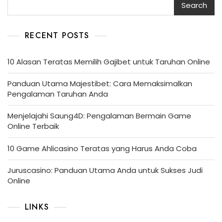
Search
RECENT POSTS
10 Alasan Teratas Memilih Gajibet untuk Taruhan Online
Panduan Utama Majestibet: Cara Memaksimalkan
Pengalaman Taruhan Anda
Menjelajahi Saung4D: Pengalaman Bermain Game
Online Terbaik
10 Game Ahlicasino Teratas yang Harus Anda Coba
Juruscasino: Panduan Utama Anda untuk Sukses Judi
Online
LINKS