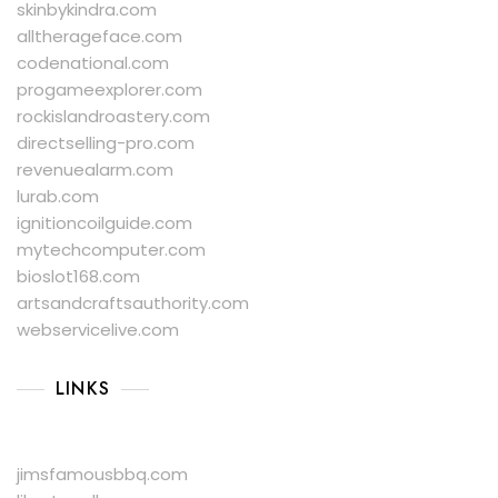
skinbykindra.com
alltherageface.com
codenational.com
progameexplorer.com
rockislandroastery.com
directselling-pro.com
revenuealarm.com
lurab.com
ignitioncoilguide.com
mytechcomputer.com
bioslot168.com
artsandcraftsauthority.com
webservicelive.com
LINKS
jimsfamousbbq.com