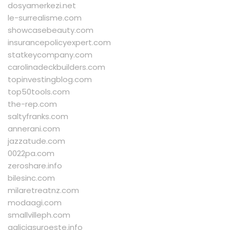
dosyamerkezi.net
le-surrealisme.com
showcasebeauty.com
insurancepolicyexpert.com
statkeycompany.com
carolinadeckbuilders.com
topinvestingblog.com
top50tools.com
the-rep.com
saltyfranks.com
annerani.com
jazzatude.com
0022pa.com
zeroshare.info
bilesinc.com
milaretreatnz.com
modaagi.com
smallvilleph.com
galiciasuroeste.info