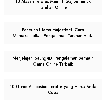
10 Alasan Teratas Memilih Gajibet untuk
Taruhan Online
Panduan Utama Majestibet: Cara
Memaksimalkan Pengalaman Taruhan Anda
Menjelajahi Saung4D: Pengalaman Bermain
Game Online Terbaik
10 Game Ahlicasino Teratas yang Harus Anda
Coba