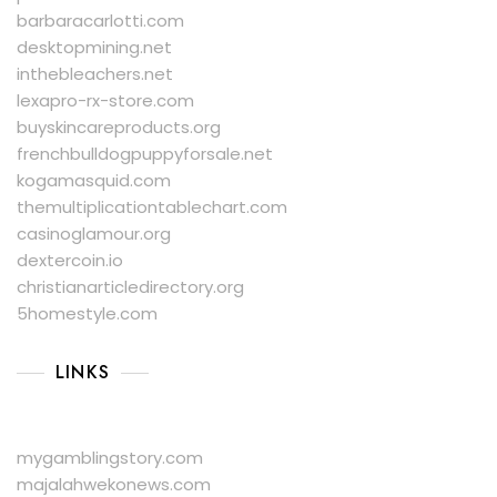
barbaracarlotti.com
desktopmining.net
inthebleachers.net
lexapro-rx-store.com
buyskincareproducts.org
frenchbulldogpuppyforsale.net
kogamasquid.com
themultiplicationtablechart.com
casinoglamour.org
dextercoin.io
christianarticledirectory.org
5homestyle.com
LINKS
mygamblingstory.com
majalahwekonews.com