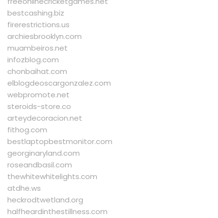
freeonlinecricketgames.net
bestcashing.biz
firerestrictions.us
archiesbrooklyn.com
muambeiros.net
infozblog.com
chonbaihat.com
elblogdeoscargonzalez.com
webpromote.net
steroids-store.co
arteydecoracion.net
fithog.com
bestlaptopbestmonitor.com
georginaryland.com
roseandbasil.com
thewhitewhitelights.com
atdhe.ws
heckrodtwetland.org
halfheardinthestillness.com