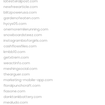
latestviralpost.com
newfreearticle.com
blitzpowerusa.com
gardenofeaten.com
hycys05.com
onemoremilerunning.com
snowboardsteez.com
instagrambioforgirls.com
cashflowxfiles.com
kmbb10.com
getxtrem.com
weactinfo.com
meshingsocial.com
thearguer.com
marketing-mobile-app.com
floralpunchcraft.com
fiasone.com
danktankbattery.com
mealudo.com