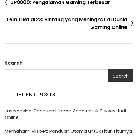
Post
JP8800: Pengalaman Gaming Terbesar
navigation
Temui Raja123: Bintang yang Meningkat di Dunia
Gaming Online
Search
Search
RECENT POSTS
Juruscasino: Panduan Utama Anda untuk Sukses Judi
Online
Memahami Plisbet: Panduan Utama untuk Fitur-Fiturnya