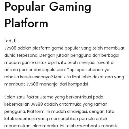
Popular Gaming
Platform
[ad_1]
JVS88 adalah platform game populer yang telah membuat
dunia terpesona. Dengan jutaan pengguna dan berbagai
macam game untuk dipilih, itu telah menjadi favorit di
antara gamer dari segala usia. Tapi apa sebenarnya
rahasia kesuksesannya? Mari kita lihat lebih dekat apa yang
membuat JVS88 menonjol dari kompetisi.
Salah satu faktor utama yang berkontribusi pada
keberhasilan JVS88 adalah antarmuka yang ramah
pengguna. Platform ini mudah dinavigasi, dengan tata
letak sederhana yang memudahkan pemula untuk
menemukan jalan mereka. Ini telah membantu menarik