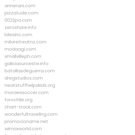
annerani.com
jazzatude.com
0022pa.com
zeroshare.info
bilesinc.com
milaretreatnz.com
modaagi.com
smallvilleph.com
galiciasuroeste.info
batallasdeguerra.com
dregstudios.com
neatstuffhelpskids.org
moraessoccer.com
forochile.org
chart-track.com
wonderfultraveling.com
promocioname.net
wimaxworld.com