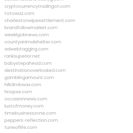
cryptocurrencytradingcn.com
totowaz.com
charlestonwipesettlement.com
brandfollowmarket.com
weeklyjobnews.com
countyanimalshelter.com
adwebtagging.com
ranksuperior.net
babystepahead.com
destinationoverlooked.com
gamblingamount.com
hillclimbwax.com
hnopse.com
occasionnews.com
lustofmoney.com
timebusinesszone.com
peppers-reflection.com
tuneoflife.com