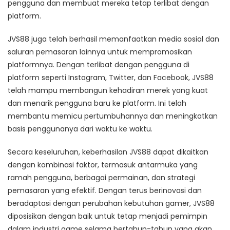
pengguna dan membuat mereka tetap terlibat dengan
platform.
JVS88 juga telah berhasil memanfaatkan media sosial dan
saluran pemasaran lainnya untuk mempromosikan
platformnya. Dengan terlibat dengan pengguna di
platform seperti Instagram, Twitter, dan Facebook, JVS88
telah mampu membangun kehadiran merek yang kuat
dan menarik pengguna baru ke platform. Ini telah
membantu memicu pertumbuhannya dan meningkatkan
basis penggunanya dari waktu ke waktu.
Secara keseluruhan, keberhasilan JVS88 dapat dikaitkan
dengan kombinasi faktor, termasuk antarmuka yang
ramah pengguna, berbagai permainan, dan strategi
pemasaran yang efektif. Dengan terus berinovasi dan
beradaptasi dengan perubahan kebutuhan gamer, JVS88
diposisikan dengan baik untuk tetap menjadi pemimpin
dalam industri game selama bertahun-tahun yang akan