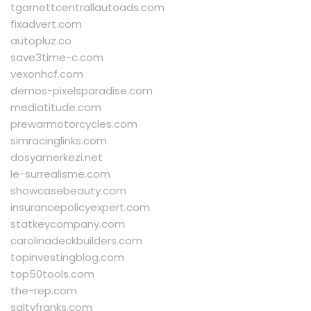
tgarnettcentrallautoads.com
fixadvert.com
autopluz.co
save3time-c.com
vexonhcf.com
demos-pixelsparadise.com
mediatitude.com
prewarmotorcycles.com
simracinglinks.com
dosyamerkezi.net
le-surrealisme.com
showcasebeauty.com
insurancepolicyexpert.com
statkeycompany.com
carolinadeckbuilders.com
topinvestingblog.com
top50tools.com
the-rep.com
saltyfranks.com