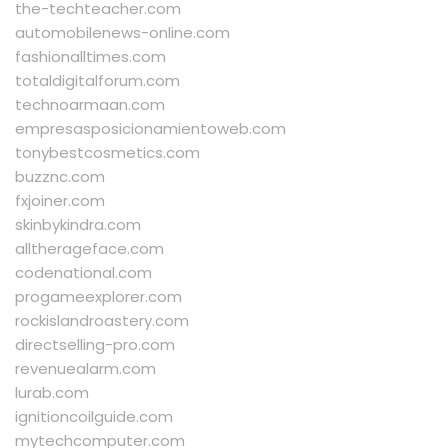
the-techteacher.com
automobilenews-online.com
fashionalltimes.com
totaldigitalforum.com
technoarmaan.com
empresasposicionamientoweb.com
tonybestcosmetics.com
buzznc.com
fxjoiner.com
skinbykindra.com
alltherageface.com
codenational.com
progameexplorer.com
rockislandroastery.com
directselling-pro.com
revenuealarm.com
lurab.com
ignitioncoilguide.com
mytechcomputer.com