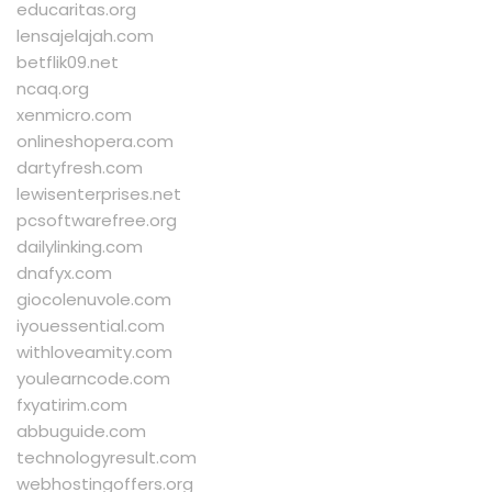
educaritas.org
lensajelajah.com
betflik09.net
ncaq.org
xenmicro.com
onlineshopera.com
dartyfresh.com
lewisenterprises.net
pcsoftwarefree.org
dailylinking.com
dnafyx.com
giocolenuvole.com
iyouessential.com
withloveamity.com
youlearncode.com
fxyatirim.com
abbuguide.com
technologyresult.com
webhostingoffers.org