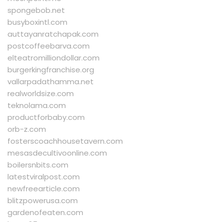
spongebob.net
busyboxintl.com
auttayanratchapak.com
postcoffeebarva.com
elteatromilliondollar.com
burgerkingfranchise.org
vallarpadathamma.net
realworldsize.com
teknolama.com
productforbaby.com
orb-z.com
fosterscoachhousetavern.com
mesasdecultivoonline.com
boilersnbits.com
latestviralpost.com
newfreearticle.com
blitzpowerusa.com
gardenofeaten.com