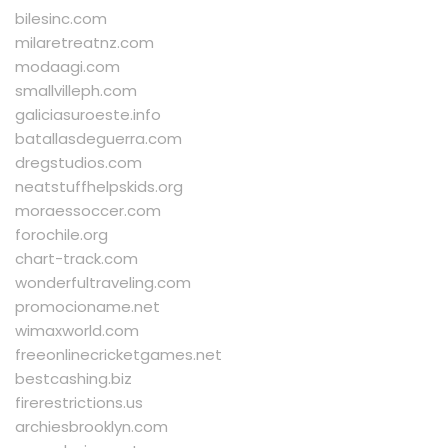
bilesinc.com
milaretreatnz.com
modaagi.com
smallvilleph.com
galiciasuroeste.info
batallasdeguerra.com
dregstudios.com
neatstuffhelpskids.org
moraessoccer.com
forochile.org
chart-track.com
wonderfultraveling.com
promocioname.net
wimaxworld.com
freeonlinecricketgames.net
bestcashing.biz
firerestrictions.us
archiesbrooklyn.com