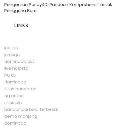
Pengertian Parlay4D: Panduan Komprehensif untuk
Pengguna Baru
LINKS
judi qq
jurusqq
dominoqq pkv
live hk lotto
kiu kiu
dominoqq
situs bandarqq
qq online
situs pkv
bandar judi bola terbesar
demo mahjong
dominoqq