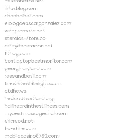
muambeiros.net
infozblog.com
chonbaihat.com
elblogdeoscargonzalez.com
webpromote.net
steroids-store.co
arteydecoracion.net
fithog.com
bestlaptopbestmonitor.com
georginaryland.com
roseandbasil.com
thewhitewhitelights.com
atdhe.ws
heckrodtwetland.org
halfheardinthestillness.com
mybestmassagechair.com
ericreed.net
fluxetine.com
mobilecasino8760.com