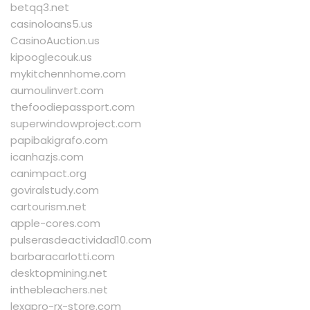
betqq3.net
casinoloans5.us
CasinoAuction.us
kipooglecouk.us
mykitchennhome.com
aumoulinvert.com
thefoodiepassport.com
superwindowproject.com
papibakigrafo.com
icanhazjs.com
canimpact.org
goviralstudy.com
cartourism.net
apple-cores.com
pulserasdeactividad10.com
barbaracarlotti.com
desktopmining.net
inthebleachers.net
lexapro-rx-store.com