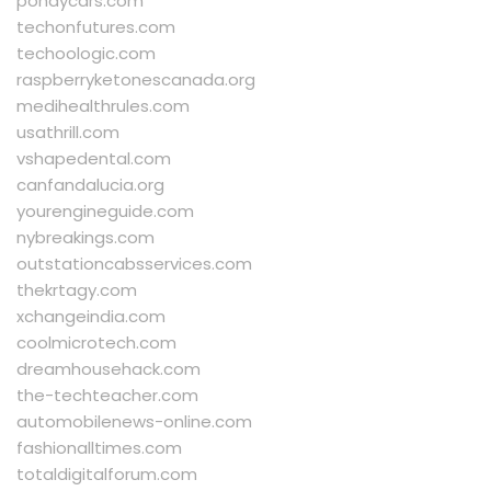
pondycars.com
techonfutures.com
techoologic.com
raspberryketonescanada.org
medihealthrules.com
usathrill.com
vshapedental.com
canfandalucia.org
yourengineguide.com
nybreakings.com
outstationcabsservices.com
thekrtagy.com
xchangeindia.com
coolmicrotech.com
dreamhousehack.com
the-techteacher.com
automobilenews-online.com
fashionalltimes.com
totaldigitalforum.com