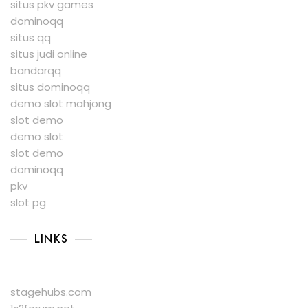
situs pkv games
dominoqq
situs qq
situs judi online
bandarqq
situs dominoqq
demo slot mahjong
slot demo
demo slot
slot demo
dominoqq
pkv
slot pg
LINKS
stagehubs.com