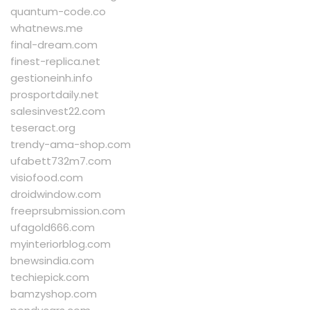
quantum-code.co
whatnews.me
final-dream.com
finest-replica.net
gestioneinh.info
prosportdaily.net
salesinvest22.com
teseract.org
trendy-ama-shop.com
ufabett732m7.com
visiofood.com
droidwindow.com
freeprsubmission.com
ufagold666.com
myinteriorblog.com
bnewsindia.com
techiepick.com
bamzyshop.com