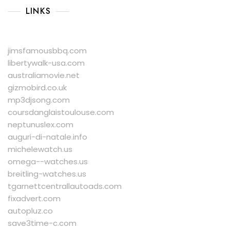
LINKS
jimsfamousbbq.com
libertywalk-usa.com
australiamovie.net
gizmobird.co.uk
mp3djsong.com
coursdanglaistoulouse.com
neptunuslex.com
auguri-di-natale.info
michelewatch.us
omega--watches.us
breitling-watches.us
tgarnettcentrallautoads.com
fixadvert.com
autopluz.co
save3time-c.com