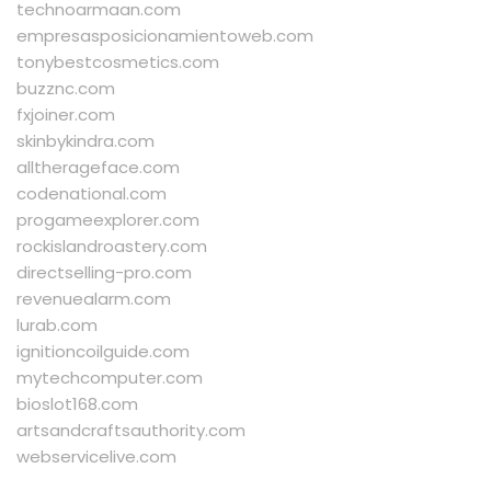
technoarmaan.com
empresasposicionamientoweb.com
tonybestcosmetics.com
buzznc.com
fxjoiner.com
skinbykindra.com
alltherageface.com
codenational.com
progameexplorer.com
rockislandroastery.com
directselling-pro.com
revenuealarm.com
lurab.com
ignitioncoilguide.com
mytechcomputer.com
bioslot168.com
artsandcraftsauthority.com
webservicelive.com