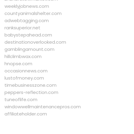
weeklyjobnews.com
countyanimalshelter.com
adwebtagging.com
ranksuperior.net
babystepahead.com
destinationoverlooked.com
gamblingamount.com
hillclimbwax.com
hnopse.com
occasionnews.com
lustofmoney.com
timebusinesszone.com
peppers-reflection.com
tuneoflife.com
windowwellmaintenancepros.com
affiliateholder.com