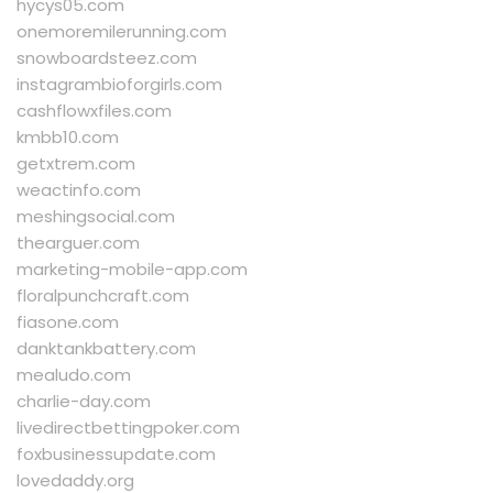
hycys05.com
onemoremilerunning.com
snowboardsteez.com
instagrambioforgirls.com
cashflowxfiles.com
kmbb10.com
getxtrem.com
weactinfo.com
meshingsocial.com
thearguer.com
marketing-mobile-app.com
floralpunchcraft.com
fiasone.com
danktankbattery.com
mealudo.com
charlie-day.com
livedirectbettingpoker.com
foxbusinessupdate.com
lovedaddy.org