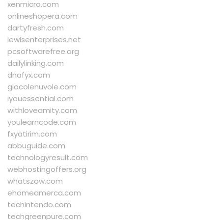
xenmicro.com
onlineshopera.com
dartyfresh.com
lewisenterprises.net
pcsoftwarefree.org
dailylinking.com
dnafyx.com
giocolenuvole.com
iyouessential.com
withloveamity.com
youlearncode.com
fxyatirim.com
abbuguide.com
technologyresult.com
webhostingoffers.org
whatszow.com
ehomeamerca.com
techintendo.com
techgreenpure.com