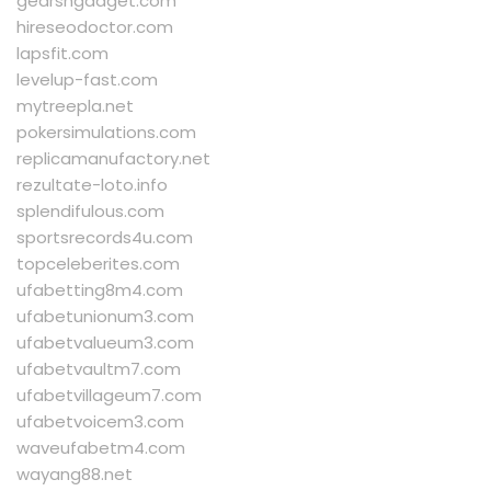
gearsngadget.com
hireseodoctor.com
lapsfit.com
levelup-fast.com
mytreepla.net
pokersimulations.com
replicamanufactory.net
rezultate-loto.info
splendifulous.com
sportsrecords4u.com
topceleberites.com
ufabetting8m4.com
ufabetunionum3.com
ufabetvalueum3.com
ufabetvaultm7.com
ufabetvillageum7.com
ufabetvoicem3.com
waveufabetm4.com
wayang88.net