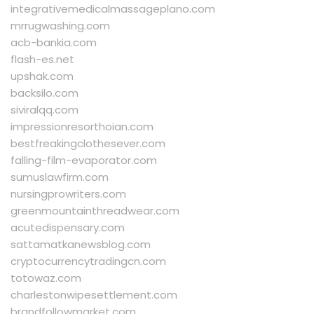
integrativemedicalmassageplano.com
mrrugwashing.com
acb-bankia.com
flash-es.net
upshak.com
backsilo.com
siviralqq.com
impressionresorthoian.com
bestfreakingclothesever.com
falling-film-evaporator.com
sumuslawfirm.com
nursingprowriters.com
greenmountainthreadwear.com
acutedispensary.com
sattamatkanewsblog.com
cryptocurrencytradingcn.com
totowaz.com
charlestonwipesettlement.com
brandfollowmarket.com