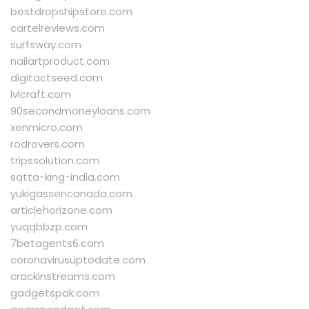
bestdropshipstore.com
cartelreviews.com
surfsway.com
nailartproduct.com
digitactseed.com
lvlcraft.com
90secondmoneyloans.com
xenmicro.com
rodrovers.com
tripssolution.com
satta-king-india.com
yukigassencanada.com
articlehorizone.com
yuqqbbzp.com
7betagents6.com
coronavirusuptodate.com
crackinstreams.com
gadgetspak.com