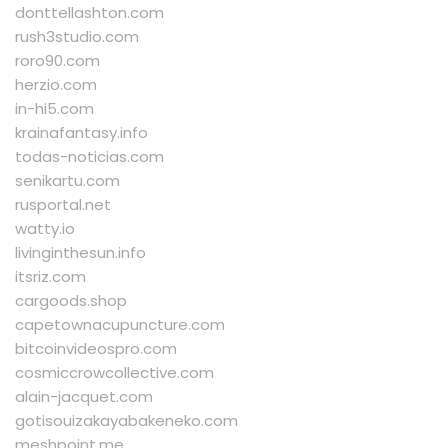
donttellashton.com
rush3studio.com
roro90.com
herzio.com
in-hi5.com
krainafantasy.info
todas-noticias.com
senikartu.com
rusportal.net
watty.io
livinginthesun.info
itsriz.com
cargoods.shop
capetownacupuncture.com
bitcoinvideospro.com
cosmiccrowcollective.com
alain-jacquet.com
gotisouizakayabakeneko.com
meshpoint.me