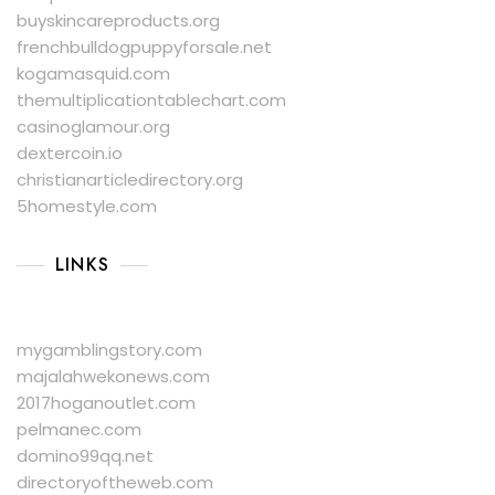
buyskincareproducts.org
frenchbulldogpuppyforsale.net
kogamasquid.com
themultiplicationtablechart.com
casinoglamour.org
dextercoin.io
christianarticledirectory.org
5homestyle.com
LINKS
mygamblingstory.com
majalahwekonews.com
2017hoganoutlet.com
pelmanec.com
domino99qq.net
directoryoftheweb.com