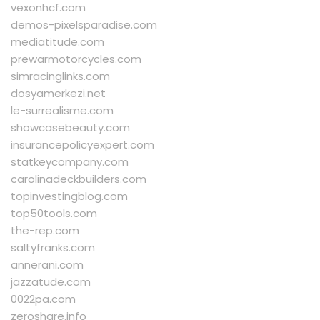
vexonhcf.com
demos-pixelsparadise.com
mediatitude.com
prewarmotorcycles.com
simracinglinks.com
dosyamerkezi.net
le-surrealisme.com
showcasebeauty.com
insurancepolicyexpert.com
statkeycompany.com
carolinadeckbuilders.com
topinvestingblog.com
top50tools.com
the-rep.com
saltyfranks.com
annerani.com
jazzatude.com
0022pa.com
zeroshare.info