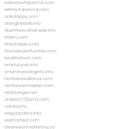
websiteufabetm4.com
whiteufabetm4.com
anikalappy.com
dininghelsinki.info
duanfrescariverside.info
etilerx.com
finestreplica.net
flounderandfumble.com
healthohunt.com
retefuturah.info
smartinvestinginfo.info
technewsalliance.com
technonetmarket.com
tedstanger.net
ufabett732um3.com
uskola.info
wagonpaints.info
waitfornext.com
clearvisionmarketing.co