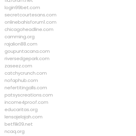
1x2forum.net
login99bet.com
secretcourtesans.com
onlinebahisforum1.com
chicagoheadline.com
camming.org
rajalion88.com
goupuntacana.com
riversedgepark.com
zaseez.com
catchycrunch.com
nofaphub.com
nefertitingalls.com
patsyscreations.com
income4proof.com
educaritas.org
lensajelajah.com
betflik09.net
ncaq.org