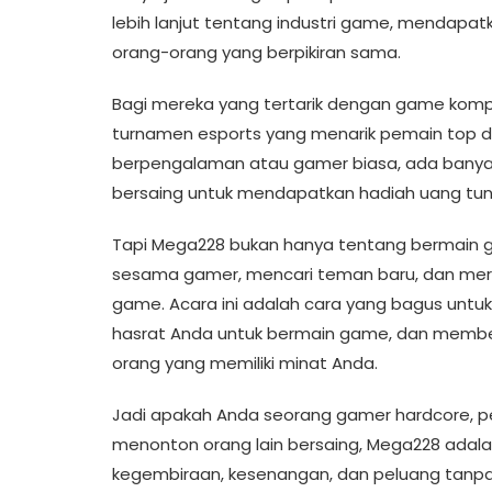
lebih lanjut tentang industri game, mendapatk
orang-orang yang berpikiran sama.
Bagi mereka yang tertarik dengan game komp
turnamen esports yang menarik pemain top da
berpengalaman atau gamer biasa, ada banya
bersaing untuk mendapatkan hadiah uang tun
Tapi Mega228 bukan hanya tentang bermain g
sesama gamer, mencari teman baru, dan mer
game. Acara ini adalah cara yang bagus untu
hasrat Anda untuk bermain game, dan memb
orang yang memiliki minat Anda.
Jadi apakah Anda seorang gamer hardcore, p
menonton orang lain bersaing, Mega228 adalah
kegembiraan, kesenangan, dan peluang tanpa 