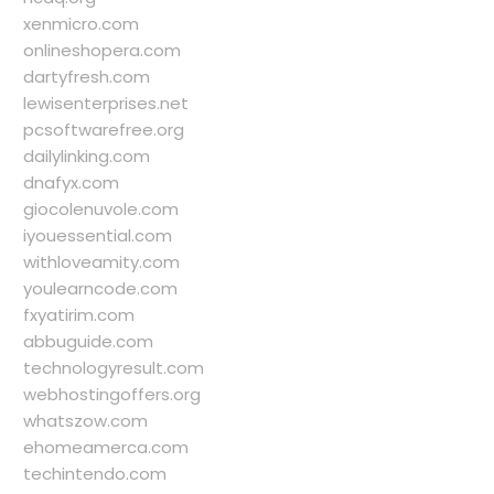
xenmicro.com
onlineshopera.com
dartyfresh.com
lewisenterprises.net
pcsoftwarefree.org
dailylinking.com
dnafyx.com
giocolenuvole.com
iyouessential.com
withloveamity.com
youlearncode.com
fxyatirim.com
abbuguide.com
technologyresult.com
webhostingoffers.org
whatszow.com
ehomeamerca.com
techintendo.com