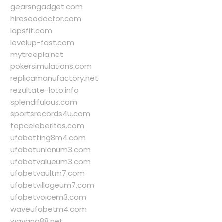
gearsngadget.com
hireseodoctor.com
lapsfit.com
levelup-fast.com
mytreepla.net
pokersimulations.com
replicamanufactory.net
rezultate-loto.info
splendifulous.com
sportsrecords4u.com
topceleberites.com
ufabetting8m4.com
ufabetunionum3.com
ufabetvalueum3.com
ufabetvaultm7.com
ufabetvillageum7.com
ufabetvoicem3.com
waveufabetm4.com
wayang88.net