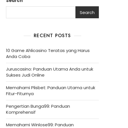
Search
Search
RECENT POSTS
10 Game Ahlicasino Teratas yang Harus
Anda Coba
Juruscasino: Panduan Utama Anda untuk
Sukses Judi Online
Memahami Plisbet: Panduan Utama untuk
Fitur-Fiturnya
Pengertian Bunga99: Panduan
Komprehensif
Memahami Winlose99: Panduan