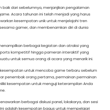
h baik dari sebelumnya, menjanjikan pengalaman
me. Acara tahunan ini telah menjadi yang harus
nawarkan kesempatan unik untuk menjelajahi tren
 sesama gamer, dan membenamkan diri di dunia
nampilkan berbagai kegiatan dan atraksi yang
sports kompetitif hingga pameran interaktif yang
uatu untuk semua orang di acara yang menarik ini.
ah kesempatan untuk mencoba game terbaru sebelum
gemar penembak orang pertama, permainan permainan
miliki kesempatan untuk menguji keterampilan Anda
me.
nawarkan berbagai diskusi panel, lokakarya, dan sesi
. Ini adalah kesempatan bagus untuk mempelajari