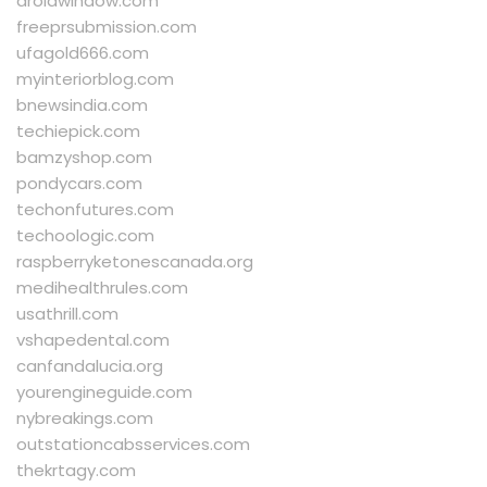
droidwindow.com
freeprsubmission.com
ufagold666.com
myinteriorblog.com
bnewsindia.com
techiepick.com
bamzyshop.com
pondycars.com
techonfutures.com
techoologic.com
raspberryketonescanada.org
medihealthrules.com
usathrill.com
vshapedental.com
canfandalucia.org
yourengineguide.com
nybreakings.com
outstationcabsservices.com
thekrtagy.com