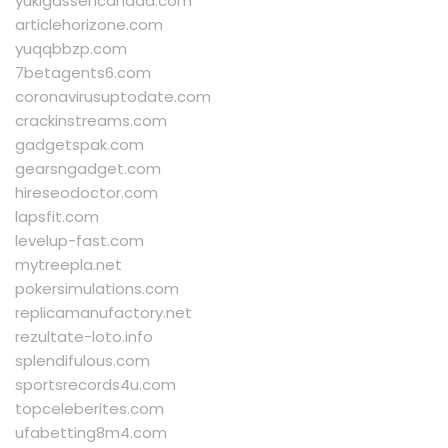
yukigassencanada.com
articlehorizone.com
yuqqbbzp.com
7betagents6.com
coronavirusuptodate.com
crackinstreams.com
gadgetspak.com
gearsngadget.com
hireseodoctor.com
lapsfit.com
levelup-fast.com
mytreepla.net
pokersimulations.com
replicamanufactory.net
rezultate-loto.info
splendifulous.com
sportsrecords4u.com
topceleberites.com
ufabetting8m4.com