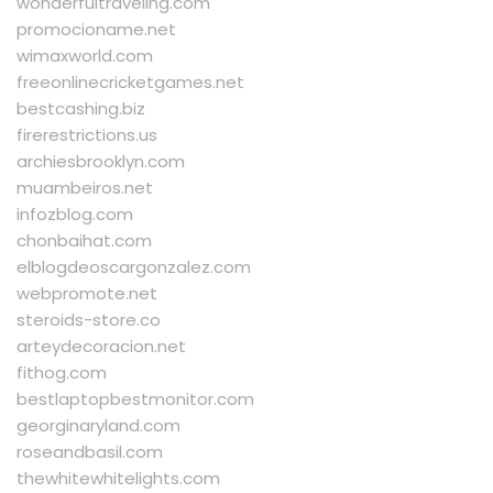
wonderfultraveling.com
promocioname.net
wimaxworld.com
freeonlinecricketgames.net
bestcashing.biz
firerestrictions.us
archiesbrooklyn.com
muambeiros.net
infozblog.com
chonbaihat.com
elblogdeoscargonzalez.com
webpromote.net
steroids-store.co
arteydecoracion.net
fithog.com
bestlaptopbestmonitor.com
georginaryland.com
roseandbasil.com
thewhitewhitelights.com