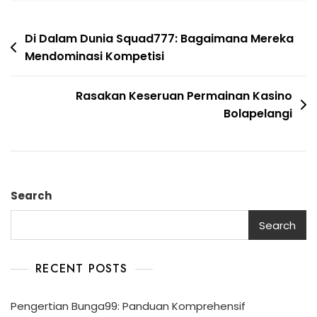
Post
Di Dalam Dunia Squad777: Bagaimana Mereka
Mendominasi Kompetisi
navigation
Rasakan Keseruan Permainan Kasino
Bolapelangi
Search
Search
RECENT POSTS
Pengertian Bunga99: Panduan Komprehensif