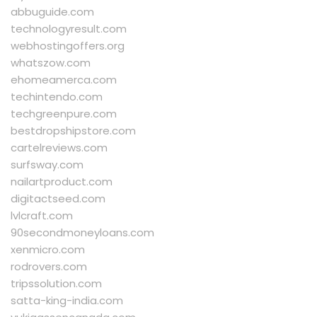
abbuguide.com
technologyresult.com
webhostingoffers.org
whatszow.com
ehomeamerca.com
techintendo.com
techgreenpure.com
bestdropshipstore.com
cartelreviews.com
surfsway.com
nailartproduct.com
digitactseed.com
lvlcraft.com
90secondmoneyloans.com
xenmicro.com
rodrovers.com
tripssolution.com
satta-king-india.com