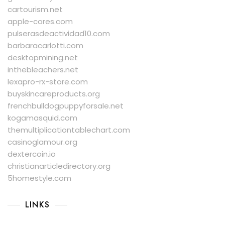
cartourism.net
apple-cores.com
pulserasdeactividad10.com
barbaracarlotti.com
desktopmining.net
inthebleachers.net
lexapro-rx-store.com
buyskincareproducts.org
frenchbulldogpuppyforsale.net
kogamasquid.com
themultiplicationtablechart.com
casinoglamour.org
dextercoin.io
christianarticledirectory.org
5homestyle.com
LINKS