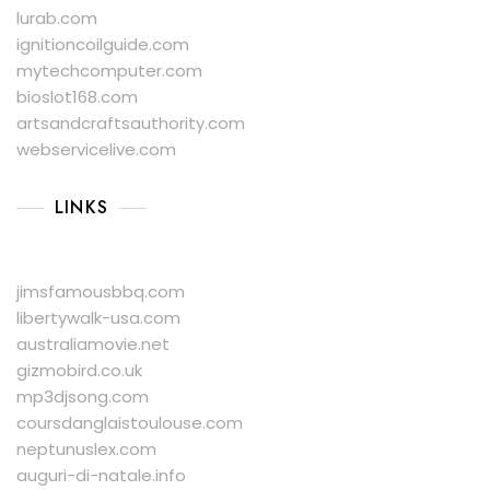
lurab.com
ignitioncoilguide.com
mytechcomputer.com
bioslot168.com
artsandcraftsauthority.com
webservicelive.com
LINKS
jimsfamousbbq.com
libertywalk-usa.com
australiamovie.net
gizmobird.co.uk
mp3djsong.com
coursdanglaistoulouse.com
neptunuslex.com
auguri-di-natale.info