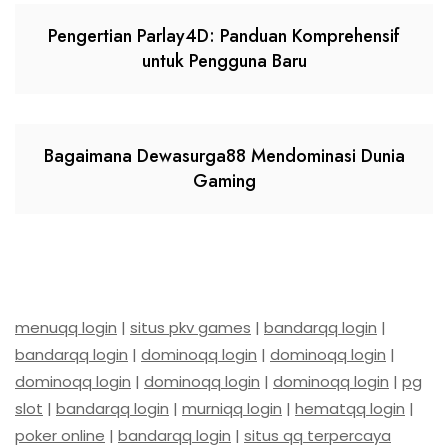
Pengertian Parlay4D: Panduan Komprehensif
untuk Pengguna Baru
Bagaimana Dewasurga88 Mendominasi Dunia
Gaming
menuqq login
|
situs pkv games
|
bandarqq login
|
bandarqq login
|
dominoqq login
|
dominoqq login
|
dominoqq login
|
dominoqq login
|
dominoqq login
|
pg
slot
|
bandarqq login
|
murniqq login
|
hematqq login
|
poker online
|
bandarqq login
|
situs qq terpercaya