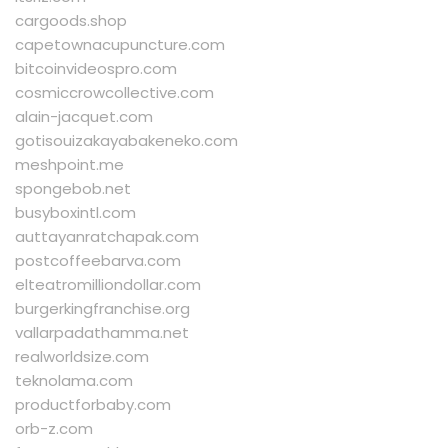
cargoods.shop
capetownacupuncture.com
bitcoinvideospro.com
cosmiccrowcollective.com
alain-jacquet.com
gotisouizakayabakeneko.com
meshpoint.me
spongebob.net
busyboxintl.com
auttayanratchapak.com
postcoffeebarva.com
elteatromilliondollar.com
burgerkingfranchise.org
vallarpadathamma.net
realworldsize.com
teknolama.com
productforbaby.com
orb-z.com