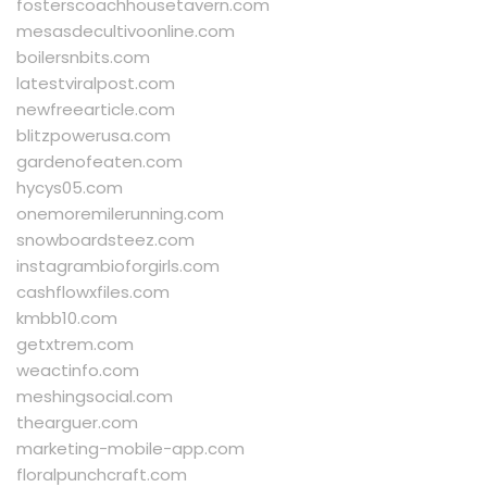
fosterscoachhousetavern.com
mesasdecultivoonline.com
boilersnbits.com
latestviralpost.com
newfreearticle.com
blitzpowerusa.com
gardenofeaten.com
hycys05.com
onemoremilerunning.com
snowboardsteez.com
instagrambioforgirls.com
cashflowxfiles.com
kmbb10.com
getxtrem.com
weactinfo.com
meshingsocial.com
thearguer.com
marketing-mobile-app.com
floralpunchcraft.com