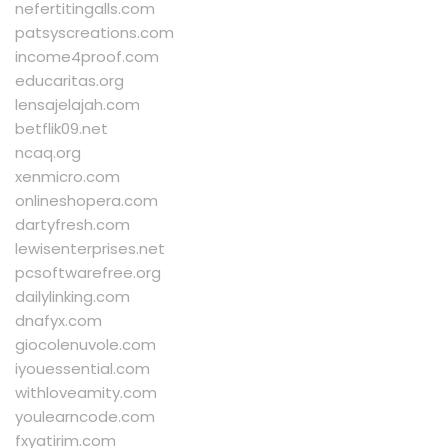
nefertitingalls.com
patsyscreations.com
income4proof.com
educaritas.org
lensajelajah.com
betflik09.net
ncaq.org
xenmicro.com
onlineshopera.com
dartyfresh.com
lewisenterprises.net
pcsoftwarefree.org
dailylinking.com
dnafyx.com
giocolenuvole.com
iyouessential.com
withloveamity.com
youlearncode.com
fxyatirim.com