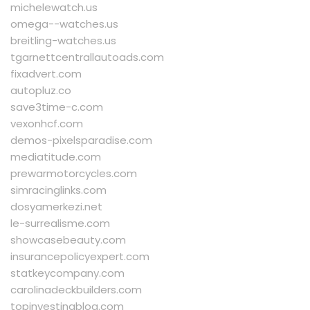
michelewatch.us
omega--watches.us
breitling-watches.us
tgarnettcentrallautoads.com
fixadvert.com
autopluz.co
save3time-c.com
vexonhcf.com
demos-pixelsparadise.com
mediatitude.com
prewarmotorcycles.com
simracinglinks.com
dosyamerkezi.net
le-surrealisme.com
showcasebeauty.com
insurancepolicyexpert.com
statkeycompany.com
carolinadeckbuilders.com
topinvestingblog.com