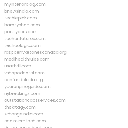
myinteriorblog.com
bnewsindia.com
techiepick.com
bamzyshop.com
pondycars.com
techonfutures.com
techoologic.com
raspberryketonescanada.org
medihealthrules.com
usathrill.com
vshapedental.com
canfandalucia.org
yourengineguide.com
nybreakings.com
outstationcabsservices.com
thekrtagy.com
xchangeindia.com
coolmicrotech.com
dreamhousehack.com