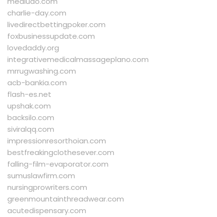
mealudo.com
charlie-day.com
livedirectbettingpoker.com
foxbusinessupdate.com
lovedaddy.org
integrativemedicalmassageplano.com
mrrugwashing.com
acb-bankia.com
flash-es.net
upshak.com
backsilo.com
siviralqq.com
impressionresorthoian.com
bestfreakingclothesever.com
falling-film-evaporator.com
sumuslawfirm.com
nursingprowriters.com
greenmountainthreadwear.com
acutedispensary.com