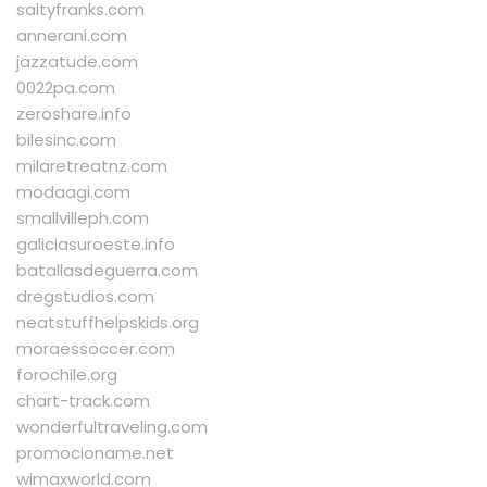
saltyfranks.com
annerani.com
jazzatude.com
0022pa.com
zeroshare.info
bilesinc.com
milaretreatnz.com
modaagi.com
smallvilleph.com
galiciasuroeste.info
batallasdeguerra.com
dregstudios.com
neatstuffhelpskids.org
moraessoccer.com
forochile.org
chart-track.com
wonderfultraveling.com
promocioname.net
wimaxworld.com