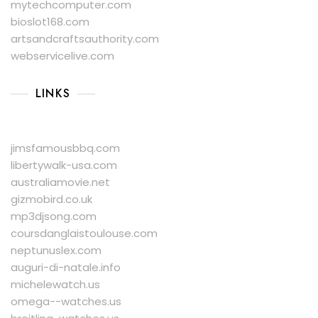
mytechcomputer.com
bioslot168.com
artsandcraftsauthority.com
webservicelive.com
LINKS
jimsfamousbbq.com
libertywalk-usa.com
australiamovie.net
gizmobird.co.uk
mp3djsong.com
coursdanglaistoulouse.com
neptunuslex.com
auguri-di-natale.info
michelewatch.us
omega--watches.us