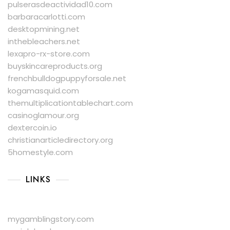
pulserasdeactividad10.com
barbaracarlotti.com
desktopmining.net
inthebleachers.net
lexapro-rx-store.com
buyskincareproducts.org
frenchbulldogpuppyforsale.net
kogamasquid.com
themultiplicationtablechart.com
casinoglamour.org
dextercoin.io
christianarticledirectory.org
5homestyle.com
LINKS
mygamblingstory.com