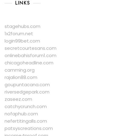
LINKS
stagehubs.com
1x2forum.net
login99bet.com
secretcourtesans.com
onlinebahisforum1.com
chicagoheadline.com
camming.org
rajalion88.com
goupuntacana.com
riversedgepark.com
zaseez.com
catchycrunch.com
nofaphub.com
nefertitingalls.com
patsyscreations.com
income4proof.com