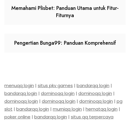
Memahami Plisbet: Panduan Utama untuk Fitur-
Fiturnya
Pengertian Bunga99: Panduan Komprehensif
menuqq login
|
situs pkv games
|
bandarqq login
|
bandarqq login
|
dominoqq login
|
dominoqq login
|
dominoqq login
|
dominoqq login
|
dominoqq login
|
pg
slot
|
bandarqq login
|
murniqq login
|
hematqq login
|
poker online
|
bandarqq login
|
situs qq terpercaya