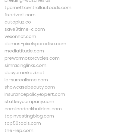
breitling-watches.us
tgarnettcentrallautoads.com
fixadvert.com
autopluz.co
save3time-c.com
vexonhcf.com
demos-pixelsparadise.com
mediatitude.com
prewarmotorcycles.com
simracinglinks.com
dosyamerkezi.net
le-surrealisme.com
showcasebeauty.com
insurancepolicyexpert.com
statkeycompany.com
carolinadeckbuilders.com
topinvestingblog.com
top50tools.com
the-rep.com