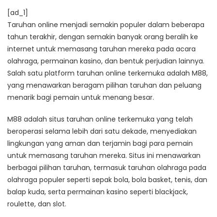
[ad_1]
Taruhan online menjadi semakin populer dalam beberapa
tahun terakhir, dengan semakin banyak orang beralih ke
internet untuk memasang taruhan mereka pada acara
olahraga, permainan kasino, dan bentuk perjudian lainnya.
Salah satu platform taruhan online terkemuka adalah M88,
yang menawarkan beragam pilihan taruhan dan peluang
menarik bagi pemain untuk menang besar.
M88 adalah situs taruhan online terkemuka yang telah
beroperasi selama lebih dari satu dekade, menyediakan
lingkungan yang aman dan terjamin bagi para pemain
untuk memasang taruhan mereka. Situs ini menawarkan
berbagai pilihan taruhan, termasuk taruhan olahraga pada
olahraga populer seperti sepak bola, bola basket, tenis, dan
balap kuda, serta permainan kasino seperti blackjack,
roulette, dan slot.