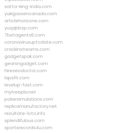
satta-king-india.com
yukigassencanada.com
articlehorizone.com
yuqqbbzp.com
7betagents6.com
coronavirusuptodate.com
crackinstreams.com
gadgetspak.com
gearsngadget.com
hireseodoctor.com
lapsfit.com
levelup-fast.com
mytreepla.net
pokersimulations.com
replicamanufactory.net
rezultate-loto.info
splendifulous.com
sportsrecords4u.com