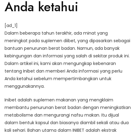
Anda ketahui
[ad_1]
Dalam beberapa tahun terakhir, ada minat yang
meningkat pada suplemen diibet, yang dipasarkan sebagai
bantuan penurunan berat badan. Namun, ada banyak
kebingungan dan informasi yang salah di sekitar produk ini.
Dalam artikel ini, kami akan mengungkap kebenaran
tentang Inibet dan memberi Anda informasi yang perlu
Anda ketahui sebelum mempertimbangkan untuk
menggunakannya.
Inibet adalah suplemen makanan yang mengklaim
membantu penurunan berat badan dengan meningkatkan
metabolisme dan mengurangi nafsu makan. Itu dijual
dalam bentuk kapsul dan biasanya diambil sekali atau dua
kali sehari. Bahan utama dalam INIBET adalah ekstrak