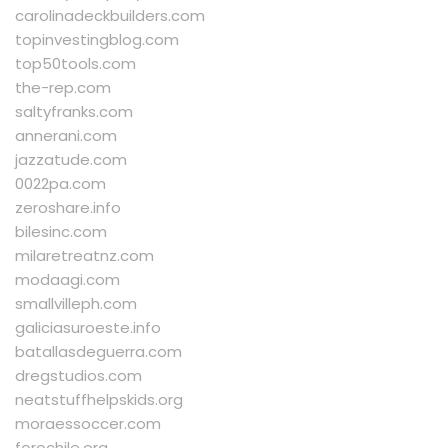
carolinadeckbuilders.com
topinvestingblog.com
top50tools.com
the-rep.com
saltyfranks.com
annerani.com
jazzatude.com
0022pa.com
zeroshare.info
bilesinc.com
milaretreatnz.com
modaagi.com
smallvilleph.com
galiciasuroeste.info
batallasdeguerra.com
dregstudios.com
neatstuffhelpskids.org
moraessoccer.com
forochile.org