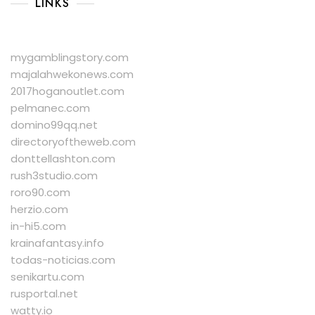
LINKS
mygamblingstory.com
majalahwekonews.com
2017hoganoutlet.com
pelmanec.com
domino99qq.net
directoryoftheweb.com
donttellashton.com
rush3studio.com
roro90.com
herzio.com
in-hi5.com
krainafantasy.info
todas-noticias.com
senikartu.com
rusportal.net
watty.io