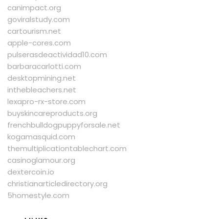
canimpact.org
goviralstudy.com
cartourism.net
apple-cores.com
pulserasdeactividad10.com
barbaracarlotti.com
desktopmining.net
inthebleachers.net
lexapro-rx-store.com
buyskincareproducts.org
frenchbulldogpuppyforsale.net
kogamasquid.com
themultiplicationtablechart.com
casinoglamour.org
dextercoin.io
christianarticledirectory.org
5homestyle.com