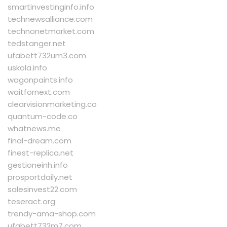
smartinvestinginfo.info
technewsalliance.com
technonetmarket.com
tedstanger.net
ufabett732um3.com
uskola.info
wagonpaints.info
waitfornext.com
clearvisionmarketing.co
quantum-code.co
whatnews.me
final-dream.com
finest-replica.net
gestioneinh.info
prosportdaily.net
salesinvest22.com
teseract.org
trendy-ama-shop.com
ufabett732m7.com