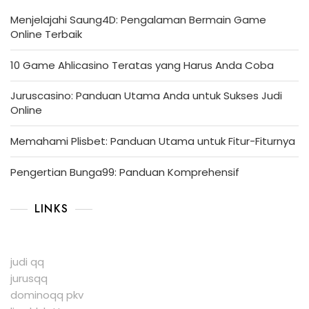
Menjelajahi Saung4D: Pengalaman Bermain Game
Online Terbaik
10 Game Ahlicasino Teratas yang Harus Anda Coba
Juruscasino: Panduan Utama Anda untuk Sukses Judi
Online
Memahami Plisbet: Panduan Utama untuk Fitur-Fiturnya
Pengertian Bunga99: Panduan Komprehensif
LINKS
judi qq
jurusqq
dominoqq pkv