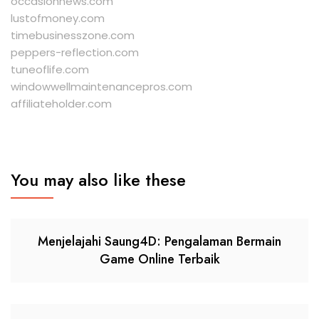
occasionnews.com
lustofmoney.com
timebusinesszone.com
peppers-reflection.com
tuneoflife.com
windowwellmaintenancepros.com
affiliateholder.com
You may also like these
Menjelajahi Saung4D: Pengalaman Bermain
Game Online Terbaik