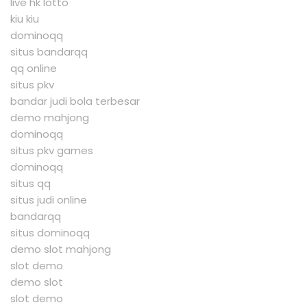
live hk lotto
kiu kiu
dominoqq
situs bandarqq
qq online
situs pkv
bandar judi bola terbesar
demo mahjong
dominoqq
situs pkv games
dominoqq
situs qq
situs judi online
bandarqq
situs dominoqq
demo slot mahjong
slot demo
demo slot
slot demo