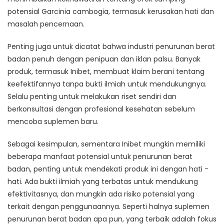
potensial Garcinia cambogia, termasuk kerusakan hati dan
masalah pencernaan.
Penting juga untuk dicatat bahwa industri penurunan berat
badan penuh dengan penipuan dan iklan palsu. Banyak
produk, termasuk Inibet, membuat klaim berani tentang
keefektifannya tanpa bukti ilmiah untuk mendukungnya.
Selalu penting untuk melakukan riset sendiri dan
berkonsultasi dengan profesional kesehatan sebelum
mencoba suplemen baru.
Sebagai kesimpulan, sementara Inibet mungkin memiliki
beberapa manfaat potensial untuk penurunan berat
badan, penting untuk mendekati produk ini dengan hati -
hati. Ada bukti ilmiah yang terbatas untuk mendukung
efektivitasnya, dan mungkin ada risiko potensial yang
terkait dengan penggunaannya. Seperti halnya suplemen
penurunan berat badan apa pun, yang terbaik adalah fokus