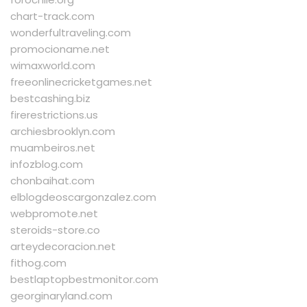
chart-track.com
wonderfultraveling.com
promocioname.net
wimaxworld.com
freeonlinecricketgames.net
bestcashing.biz
firerestrictions.us
archiesbrooklyn.com
muambeiros.net
infozblog.com
chonbaihat.com
elblogdeoscargonzalez.com
webpromote.net
steroids-store.co
arteydecoracion.net
fithog.com
bestlaptopbestmonitor.com
georginaryland.com