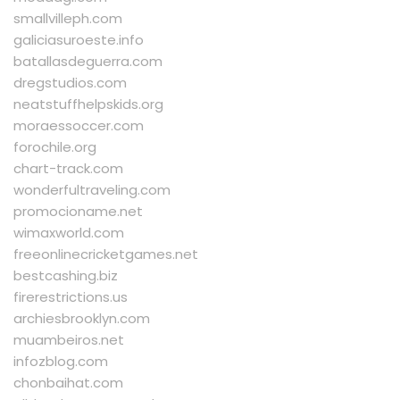
smallvilleph.com
galiciasuroeste.info
batallasdeguerra.com
dregstudios.com
neatstuffhelpskids.org
moraessoccer.com
forochile.org
chart-track.com
wonderfultraveling.com
promocioname.net
wimaxworld.com
freeonlinecricketgames.net
bestcashing.biz
firerestrictions.us
archiesbrooklyn.com
muambeiros.net
infozblog.com
chonbaihat.com