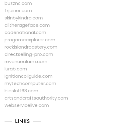
buzznc.com
fxjoiner.com
skinbykindra.com
alltherageface.com
codenational.com
progameexplorer.com
rockislandroastery.com
directselling-pro.com
revenuealarm.com
lurab.com
ignitioncoilguide.com
mytechcomputer.com
bioslot168.com
artsandcraftsauthority.com
webservicelive.com
LINKS