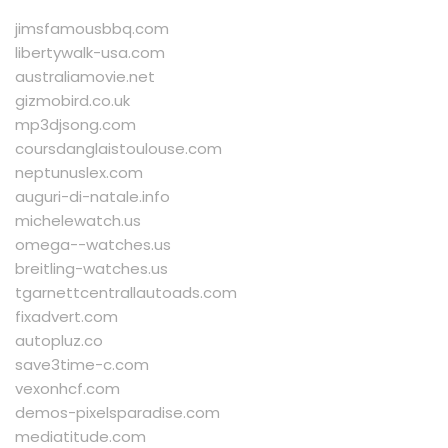
jimsfamousbbq.com
libertywalk-usa.com
australiamovie.net
gizmobird.co.uk
mp3djsong.com
coursdanglaistoulouse.com
neptunuslex.com
auguri-di-natale.info
michelewatch.us
omega--watches.us
breitling-watches.us
tgarnettcentrallautoads.com
fixadvert.com
autopluz.co
save3time-c.com
vexonhcf.com
demos-pixelsparadise.com
mediatitude.com