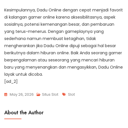
Kesimpulannya, Dadu Online dengan cepat menjadi favorit
di kalangan gamer online karena aksesibilitasnya, aspek
sosialnya, potensi kemenangan besar, dan pembaruan
yang terus-menerus. Dengan gameplaynya yang
sederhana namun membuat ketagihan, tidak
mengherankan jika Dadu Online dipuji sebagai hal besar
berikutnya dalam hiburan online. Baik Anda seorang gamer
berpengalaman atau seseorang yang mencari hiburan
baru yang menyenangkan dan mengasyikkan, Dadu Online
layak untuk dicoba.
[ad_2]
Tags
May 26, 2026
Situs Slot
Slot
About the Author