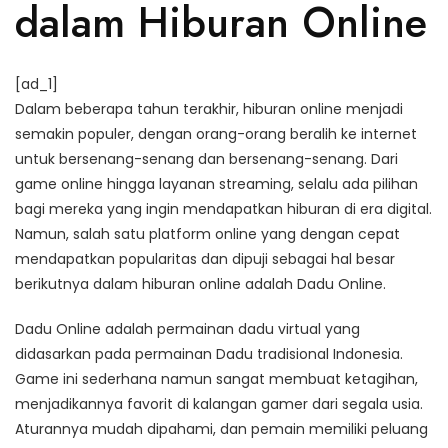
dalam Hiburan Online
[ad_1]
Dalam beberapa tahun terakhir, hiburan online menjadi
semakin populer, dengan orang-orang beralih ke internet
untuk bersenang-senang dan bersenang-senang. Dari
game online hingga layanan streaming, selalu ada pilihan
bagi mereka yang ingin mendapatkan hiburan di era digital.
Namun, salah satu platform online yang dengan cepat
mendapatkan popularitas dan dipuji sebagai hal besar
berikutnya dalam hiburan online adalah Dadu Online.
Dadu Online adalah permainan dadu virtual yang
didasarkan pada permainan Dadu tradisional Indonesia.
Game ini sederhana namun sangat membuat ketagihan,
menjadikannya favorit di kalangan gamer dari segala usia.
Aturannya mudah dipahami, dan pemain memiliki peluang