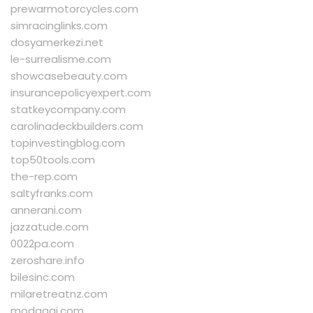
prewarmotorcycles.com
simracinglinks.com
dosyamerkezi.net
le-surrealisme.com
showcasebeauty.com
insurancepolicyexpert.com
statkeycompany.com
carolinadeckbuilders.com
topinvestingblog.com
top50tools.com
the-rep.com
saltyfranks.com
annerani.com
jazzatude.com
0022pa.com
zeroshare.info
bilesinc.com
milaretreatnz.com
modaagi.com