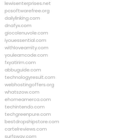
lewisenterprises.net
pcsoftwarefree.org
dailylinking.com
dnafyx.com
giocolenuvole.com
iyouessential.com
withloveamity.com
youlearncode.com
fxyatirim.com
abbuguide.com
technologyresult.com
webhostingoffers.org
whatszow.com
ehomeamerca.com
techintendo.com
techgreenpure.com
bestdropshipstore.com
cartelreviews.com
surfsway.com