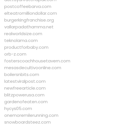
postcoffeebarva.com
elteatromilliondollar.com
burgerkingfranchise.org
vallarpadathamma.net
realworldsize.com
teknolama.com
productforbaby.com
orb-z.com
fosterscoachhousetavern.com
mesasdecultivoonline.com
boilersnbits.com
latestviralpost.com
newfreearticle.com
blitzpowerusa.com
gardenofeaten.com
hycys05.com
onemoremilerunning.com
snowboardsteez.com