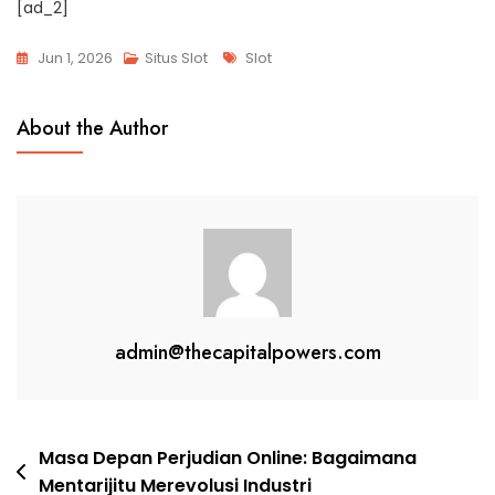
[ad_2]
Tags
Jun 1, 2026
Situs Slot
Slot
About the Author
admin@thecapitalpowers.com
Post
Masa Depan Perjudian Online: Bagaimana
Mentarijitu Merevolusi Industri
navigation