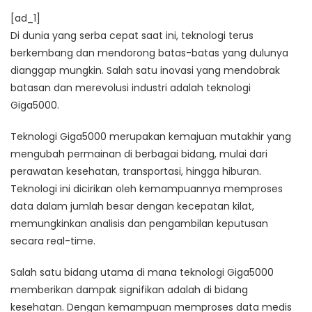
[ad_1]
Di dunia yang serba cepat saat ini, teknologi terus
berkembang dan mendorong batas-batas yang dulunya
dianggap mungkin. Salah satu inovasi yang mendobrak
batasan dan merevolusi industri adalah teknologi
Giga5000.
Teknologi Giga5000 merupakan kemajuan mutakhir yang
mengubah permainan di berbagai bidang, mulai dari
perawatan kesehatan, transportasi, hingga hiburan.
Teknologi ini dicirikan oleh kemampuannya memproses
data dalam jumlah besar dengan kecepatan kilat,
memungkinkan analisis dan pengambilan keputusan
secara real-time.
Salah satu bidang utama di mana teknologi Giga5000
memberikan dampak signifikan adalah di bidang
kesehatan. Dengan kemampuan memproses data medis