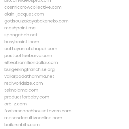
bitcoinvideospro.com
cosmiccrowcollective.com
alain-jacquet.com
gotisouizakayabakeneko.com
meshpoint.me
spongebob.net
busyboxintl.com
auttayanratchapak.com
postcoffeebarva.com
elteatromilliondollar.com
burgerkingfranchise.org
vallarpadathamma.net
realworldsize.com
teknolama.com
productforbaby.com
orb-z.com
fosterscoachhousetavern.com
mesasdecultivoonline.com
boilersnbits.com