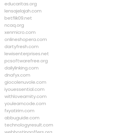
educaritas.org
lensajelajah.com
betflik09.net
ncaq.org
xenmicro.com
onlineshopera.com
dartyfresh.com
lewisenterprises.net
pcsoftwarefree.org
dailylinking.com
dnafyx.com
giocolenuvole.com
iyouessential.com
withloveamity.com
youlearncode.com
fxyatirim.com
abbuguide.com
technologyresult.com
webhostingoffers.org