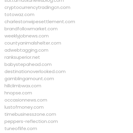
sattamatkanewsblog.com
cryptocurrencytradingcn.com
totowaz.com
charlestonwipesettlement.com
brandfollowmarket.com
weeklyjobnews.com
countyanimalshelter.com
adwebtagging.com
ranksuperior.net
babystepahead.com
destinationoverlooked.com
gamblingamount.com
hillclimbwax.com
hnopse.com
occasionnews.com
lustofmoney.com
timebusinesszone.com
peppers-reflection.com
tuneoflife.com