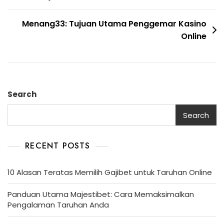
Menang33: Tujuan Utama Penggemar Kasino
Online
Search
Search
RECENT POSTS
10 Alasan Teratas Memilih Gajibet untuk Taruhan Online
Panduan Utama Majestibet: Cara Memaksimalkan
Pengalaman Taruhan Anda