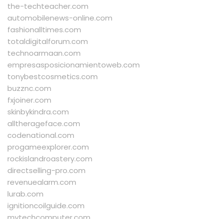
the-techteacher.com
automobilenews-online.com
fashionalltimes.com
totaldigitalforum.com
technoarmaan.com
empresasposicionamientoweb.com
tonybestcosmetics.com
buzznc.com
fxjoiner.com
skinbykindra.com
alltherageface.com
codenational.com
progameexplorer.com
rockislandroastery.com
directselling-pro.com
revenuealarm.com
lurab.com
ignitioncoilguide.com
mytechcomputer.com