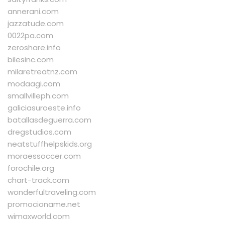
annerani.com
jazzatude.com
0022pa.com
zeroshare.info
bilesinc.com
milaretreatnz.com
modaagi.com
smallvilleph.com
galiciasuroeste.info
batallasdeguerra.com
dregstudios.com
neatstuffhelpskids.org
moraessoccer.com
forochile.org
chart-track.com
wonderfultraveling.com
promocioname.net
wimaxworld.com