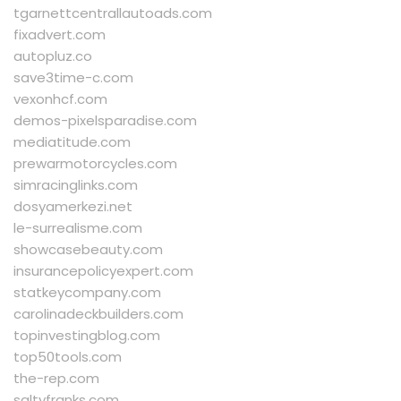
tgarnettcentrallautoads.com
fixadvert.com
autopluz.co
save3time-c.com
vexonhcf.com
demos-pixelsparadise.com
mediatitude.com
prewarmotorcycles.com
simracinglinks.com
dosyamerkezi.net
le-surrealisme.com
showcasebeauty.com
insurancepolicyexpert.com
statkeycompany.com
carolinadeckbuilders.com
topinvestingblog.com
top50tools.com
the-rep.com
saltyfranks.com