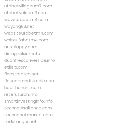
ufabetvillageum7.com
ufabetvoicem3.com
waveufabetm4.com
wayang88.net
websiteufabetm4.com
whiteufabetm4.com
anikalappy.com
dininghelsinki.info
duanfrescariverside.info
etilerx.com
finestreplica.net
flounderandfumble.com
healthohunt.com
retefuturah.info
smartinvestinginfo.info
technewsalliance.com
technonetmarket.com
tedstanger.net