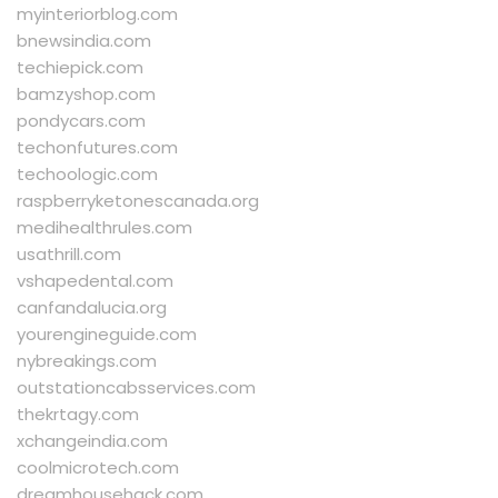
myinteriorblog.com
bnewsindia.com
techiepick.com
bamzyshop.com
pondycars.com
techonfutures.com
techoologic.com
raspberryketonescanada.org
medihealthrules.com
usathrill.com
vshapedental.com
canfandalucia.org
yourengineguide.com
nybreakings.com
outstationcabsservices.com
thekrtagy.com
xchangeindia.com
coolmicrotech.com
dreamhousehack.com