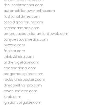
the-techteacher.com
automobilenews-online.com
fashionalltimes.com
totaldigitalforum.com
technoarmaan.com
empresasposicionamientoweb.com
tonybestcosmetics.com
buzznc.com
fxjoiner.com
skinbykindra.com
alltherageface.com
codenational.com
progameexplorer.com
rockislandroastery.com
directselling-pro.com
revenuealarm.com
lurab.com
ignitioncoilguide.com