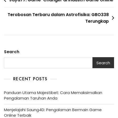
Post
navigation
Terobosan Terbaru dalam Astrofisika: GBO338
Terungkap
Search
Search
RECENT POSTS
Panduan Utama Majestibet: Cara Memaksimalkan
Pengalaman Taruhan Anda
Menjelajahi Saung4D: Pengalaman Bermain Game
Online Terbaik