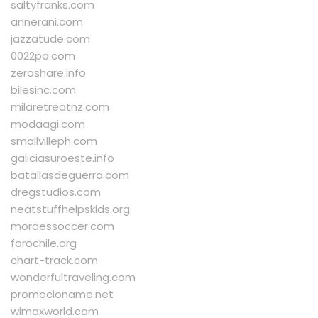
saltyfranks.com
annerani.com
jazzatude.com
0022pa.com
zeroshare.info
bilesinc.com
milaretreatnz.com
modaagi.com
smallvilleph.com
galiciasuroeste.info
batallasdeguerra.com
dregstudios.com
neatstuffhelpskids.org
moraessoccer.com
forochile.org
chart-track.com
wonderfultraveling.com
promocioname.net
wimaxworld.com