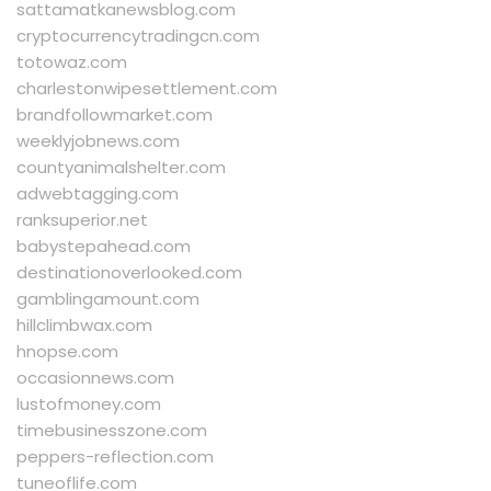
sattamatkanewsblog.com
cryptocurrencytradingcn.com
totowaz.com
charlestonwipesettlement.com
brandfollowmarket.com
weeklyjobnews.com
countyanimalshelter.com
adwebtagging.com
ranksuperior.net
babystepahead.com
destinationoverlooked.com
gamblingamount.com
hillclimbwax.com
hnopse.com
occasionnews.com
lustofmoney.com
timebusinesszone.com
peppers-reflection.com
tuneoflife.com