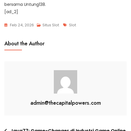
bersama Untung138.
[ad_2]
Tags
Feb 24, 2026
Situs Slot
Slot
About the Author
admin@thecapitalpowers.com
Jaya77: Game-Changer di Industri Game Online