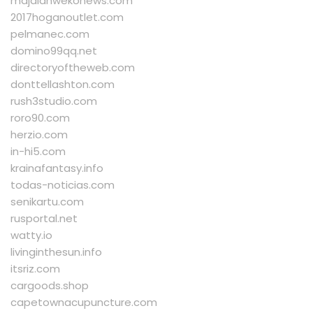
majalahwekonews.com
2017hoganoutlet.com
pelmanec.com
domino99qq.net
directoryoftheweb.com
donttellashton.com
rush3studio.com
roro90.com
herzio.com
in-hi5.com
krainafantasy.info
todas-noticias.com
senikartu.com
rusportal.net
watty.io
livinginthesun.info
itsriz.com
cargoods.shop
capetownacupuncture.com