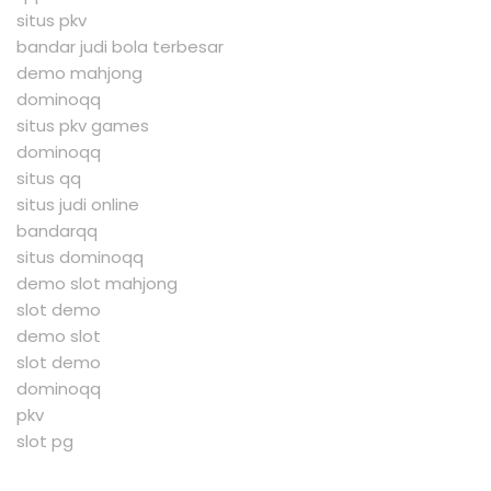
situs pkv
bandar judi bola terbesar
demo mahjong
dominoqq
situs pkv games
dominoqq
situs qq
situs judi online
bandarqq
situs dominoqq
demo slot mahjong
slot demo
demo slot
slot demo
dominoqq
pkv
slot pg