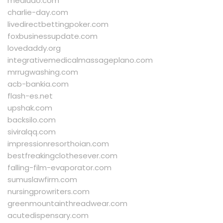
mealudo.com
charlie-day.com
livedirectbettingpoker.com
foxbusinessupdate.com
lovedaddy.org
integrativemedicalmassageplano.com
mrrugwashing.com
acb-bankia.com
flash-es.net
upshak.com
backsilo.com
siviralqq.com
impressionresorthoian.com
bestfreakingclothesever.com
falling-film-evaporator.com
sumuslawfirm.com
nursingprowriters.com
greenmountainthreadwear.com
acutedispensary.com