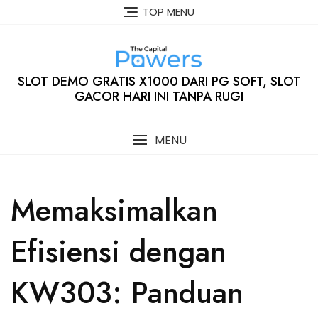
Skip
TOP MENU
to
content
SLOT DEMO GRATIS X1000 DARI PG SOFT, SLOT
GACOR HARI INI TANPA RUGI
MENU
Memaksimalkan
Efisiensi dengan
KW303: Panduan