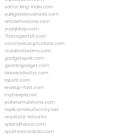
satta-king-india.com
yukigassencanada.com
articlehorizone.com
yuqqbbzp.com
7betagents6.com
coronavirusuptodate.com
crackinstreams.com
gadgetspak.com
gearsngadget.com
hireseodoctor.com
lapsfit.com
levelup-fast.com
mytreepla.net
pokersimulations.com
replicamanufactory.net
rezultate-loto.info
splendifulous.com
sportsrecords4u.com