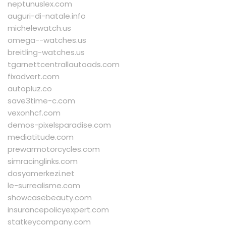
neptunuslex.com
auguri-di-natale.info
michelewatch.us
omega--watches.us
breitling-watches.us
tgarnettcentrallautoads.com
fixadvert.com
autopluz.co
save3time-c.com
vexonhcf.com
demos-pixelsparadise.com
mediatitude.com
prewarmotorcycles.com
simracinglinks.com
dosyamerkezi.net
le-surrealisme.com
showcasebeauty.com
insurancepolicyexpert.com
statkeycompany.com