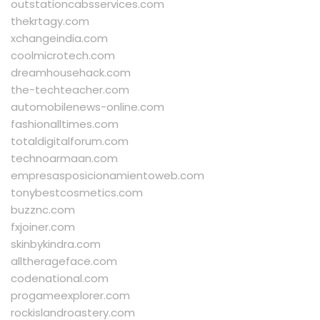
outstationcabsservices.com
thekrtagy.com
xchangeindia.com
coolmicrotech.com
dreamhousehack.com
the-techteacher.com
automobilenews-online.com
fashionalltimes.com
totaldigitalforum.com
technoarmaan.com
empresasposicionamientoweb.com
tonybestcosmetics.com
buzznc.com
fxjoiner.com
skinbykindra.com
alltherageface.com
codenational.com
progameexplorer.com
rockislandroastery.com