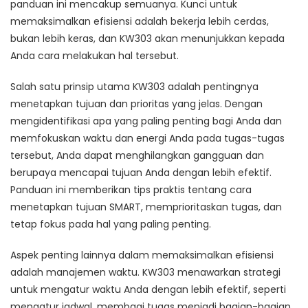
panduan ini mencakup semuanya. Kunci untuk
memaksimalkan efisiensi adalah bekerja lebih cerdas,
bukan lebih keras, dan KW303 akan menunjukkan kepada
Anda cara melakukan hal tersebut.
Salah satu prinsip utama KW303 adalah pentingnya
menetapkan tujuan dan prioritas yang jelas. Dengan
mengidentifikasi apa yang paling penting bagi Anda dan
memfokuskan waktu dan energi Anda pada tugas-tugas
tersebut, Anda dapat menghilangkan gangguan dan
berupaya mencapai tujuan Anda dengan lebih efektif.
Panduan ini memberikan tips praktis tentang cara
menetapkan tujuan SMART, memprioritaskan tugas, dan
tetap fokus pada hal yang paling penting.
Aspek penting lainnya dalam memaksimalkan efisiensi
adalah manajemen waktu. KW303 menawarkan strategi
untuk mengatur waktu Anda dengan lebih efektif, seperti
mengatur jadwal, membagi tugas menjadi bagian-bagian