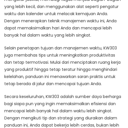
yang lebih kecil, dan menggunakan alat seperti pengatur
waktu dan kalender untuk melacak kemajuan Anda.
Dengan menerapkan teknik manajemen waktu ini, Anda
dapat memaksimalkan hari Anda dan mencapai lebih
banyak hal dalam waktu yang lebih singkat.
Selain penetapan tujuan dan manajemen waktu, KW303
juga membahas tips untuk meningkatkan produktivitas
dan tetap termotivasi. Mulai dari menciptakan ruang kerja
yang produktif hingga tetap teratur hingga menghindari
kelelahan, panduan ini menawarkan saran praktis untuk
tetap berada di jalur dan mencapai tujuan Anda.
Secara keseluruhan, KW303 adalah sumber daya berharga
bagi siapa pun yang ingin memaksimalkan efisiensi dan
mencapai lebih banyak hal dalam waktu lebih singkat.
Dengan mengikuti tip dan strategi yang diuraikan dalam
panduan ini, Anda dapat bekerja lebih cerdas, bukan lebih