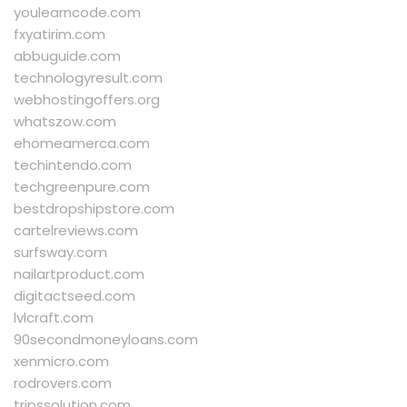
youlearncode.com
fxyatirim.com
abbuguide.com
technologyresult.com
webhostingoffers.org
whatszow.com
ehomeamerca.com
techintendo.com
techgreenpure.com
bestdropshipstore.com
cartelreviews.com
surfsway.com
nailartproduct.com
digitactseed.com
lvlcraft.com
90secondmoneyloans.com
xenmicro.com
rodrovers.com
tripssolution.com