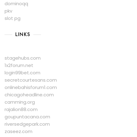
dominoqq
pkv
slot pg
LINKS
stagehubs.com
1x2forum.net
login99bet.com
secretcourtesans.com
onlinebahisforum1.com
chicagoheadline.com
camming.org
rajalion88.com
goupuntacana.com
riversedgepark.com
zaseez.com