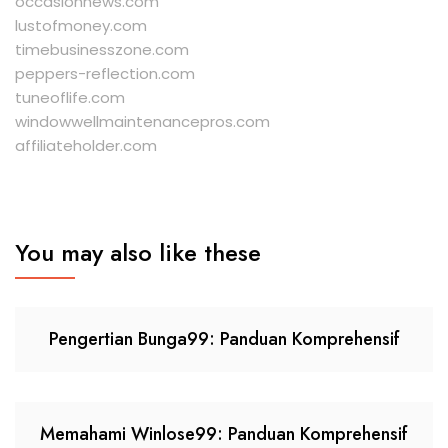
occasionnews.com
lustofmoney.com
timebusinesszone.com
peppers-reflection.com
tuneoflife.com
windowwellmaintenancepros.com
affiliateholder.com
You may also like these
Pengertian Bunga99: Panduan Komprehensif
Memahami Winlose99: Panduan Komprehensif