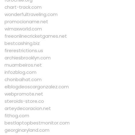
chart-track.com
wonderfultraveling.com
promocioname.net
wimaxworld.com
freeonlinecricketgames.net
bestcashing.biz
firerestrictions.us
archiesbrooklyn.com
muambeiros.net
infozblog.com
chonbaihat.com
elblogdeoscargonzalez.com
webpromote.net
steroids-store.co
arteydecoracion.net
fithog.com
bestlaptopbestmonitor.com
georginaryland.com