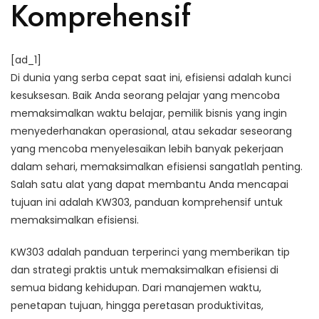
Komprehensif
[ad_1]
Di dunia yang serba cepat saat ini, efisiensi adalah kunci
kesuksesan. Baik Anda seorang pelajar yang mencoba
memaksimalkan waktu belajar, pemilik bisnis yang ingin
menyederhanakan operasional, atau sekadar seseorang
yang mencoba menyelesaikan lebih banyak pekerjaan
dalam sehari, memaksimalkan efisiensi sangatlah penting.
Salah satu alat yang dapat membantu Anda mencapai
tujuan ini adalah KW303, panduan komprehensif untuk
memaksimalkan efisiensi.
KW303 adalah panduan terperinci yang memberikan tip
dan strategi praktis untuk memaksimalkan efisiensi di
semua bidang kehidupan. Dari manajemen waktu,
penetapan tujuan, hingga peretasan produktivitas,