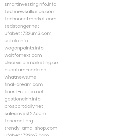
smartinvestinginfo.info
technewsalliance.com
technonetmarket.com
tedstanger.net
ufabett732um3.com
uskola.info
wagonpaints.info
waitfornext.com
clearvisionmarketing.co
quantum-code.co
whatnews.me
final-dream.com
finest-replica.net
gestioneinh.info
prosportdaily.net
salesinvest22.com
teseract.org
trendy-ama-shop.com
ufabett732m7.com