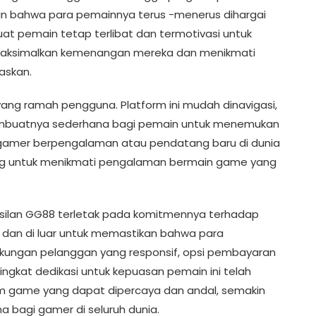
an bahwa para pemainnya terus -menerus dihargai
at pemain tetap terlibat dan termotivasi untuk
aksimalkan kemenangan mereka dan menikmati
askan.
yang ramah pengguna. Platform ini mudah dinavigasi,
membuatnya sederhana bagi pemain untuk menemukan
 gamer berpengalaman atau pendatang baru di dunia
g untuk menikmati pengalaman bermain game yang
hasilan GG88 terletak pada komitmennya terhadap
as dan di luar untuk memastikan bahwa para
ungan pelanggan yang responsif, opsi pembayaran
ingkat dedikasi untuk kepuasan pemain ini telah
m game yang dapat dipercaya dan andal, semakin
 bagi gamer di seluruh dunia.