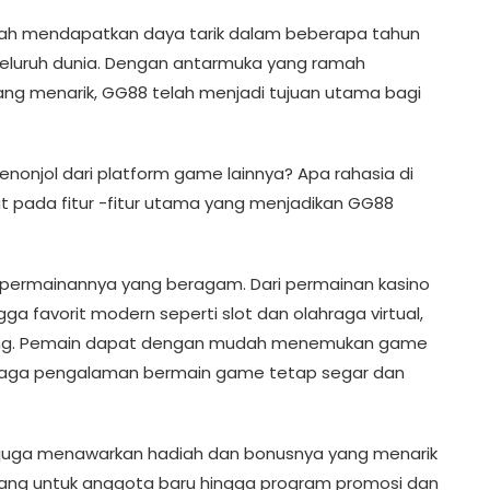
lah mendapatkan daya tarik dalam beberapa tahun
 seluruh dunia. Dengan antarmuka yang ramah
ng menarik, GG88 telah menjadi tujuan utama bagi
njol dari platform game lainnya? Apa rahasia di
ekat pada fitur -fitur utama yang menjadikan GG88
n permainannya yang beragam. Dari permainan kasino
ngga favorit modern seperti slot dan olahraga virtual,
ang. Pemain dapat dengan mudah menemukan game
jaga pengalaman bermain game tetap segar dan
juga menawarkan hadiah dan bonusnya yang menarik
tang untuk anggota baru hingga program promosi dan