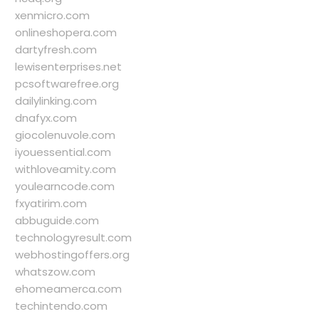
xenmicro.com
onlineshopera.com
dartyfresh.com
lewisenterprises.net
pcsoftwarefree.org
dailylinking.com
dnafyx.com
giocolenuvole.com
iyouessential.com
withloveamity.com
youlearncode.com
fxyatirim.com
abbuguide.com
technologyresult.com
webhostingoffers.org
whatszow.com
ehomeamerca.com
techintendo.com