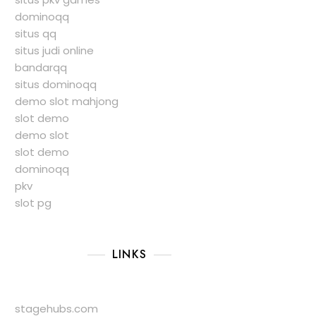
dominoqq
situs qq
situs judi online
bandarqq
situs dominoqq
demo slot mahjong
slot demo
demo slot
slot demo
dominoqq
pkv
slot pg
LINKS
stagehubs.com