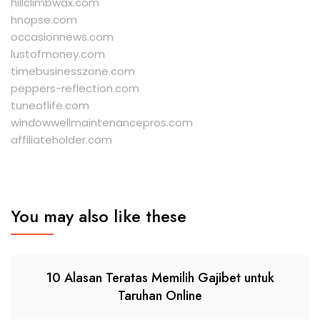
hillclimbwax.com
hnopse.com
occasionnews.com
lustofmoney.com
timebusinesszone.com
peppers-reflection.com
tuneoflife.com
windowwellmaintenancepros.com
affiliateholder.com
You may also like these
10 Alasan Teratas Memilih Gajibet untuk
Taruhan Online