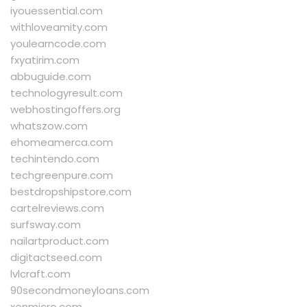
iyouessential.com
withloveamity.com
youlearncode.com
fxyatirim.com
abbuguide.com
technologyresult.com
webhostingoffers.org
whatszow.com
ehomeamerca.com
techintendo.com
techgreenpure.com
bestdropshipstore.com
cartelreviews.com
surfsway.com
nailartproduct.com
digitactseed.com
lvlcraft.com
90secondmoneyloans.com
xenmicro.com