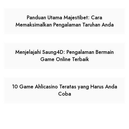
Panduan Utama Majestibet: Cara
Memaksimalkan Pengalaman Taruhan Anda
Menjelajahi Saung4D: Pengalaman Bermain
Game Online Terbaik
10 Game Ahlicasino Teratas yang Harus Anda
Coba