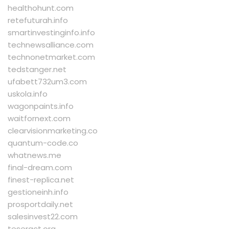
healthohunt.com
retefuturah.info
smartinvestinginfo.info
technewsalliance.com
technonetmarket.com
tedstanger.net
ufabett732um3.com
uskola.info
wagonpaints.info
waitfornext.com
clearvisionmarketing.co
quantum-code.co
whatnews.me
final-dream.com
finest-replica.net
gestioneinh.info
prosportdaily.net
salesinvest22.com
teseract.org