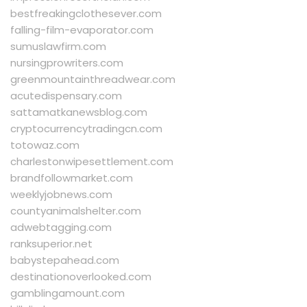
bestfreakingclothesever.com
falling-film-evaporator.com
sumuslawfirm.com
nursingprowriters.com
greenmountainthreadwear.com
acutedispensary.com
sattamatkanewsblog.com
cryptocurrencytradingcn.com
totowaz.com
charlestonwipesettlement.com
brandfollowmarket.com
weeklyjobnews.com
countyanimalshelter.com
adwebtagging.com
ranksuperior.net
babystepahead.com
destinationoverlooked.com
gamblingamount.com