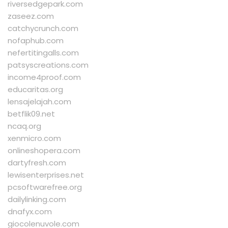
riversedgepark.com
zaseez.com
catchycrunch.com
nofaphub.com
nefertitingalls.com
patsyscreations.com
income4proof.com
educaritas.org
lensajelajah.com
betflik09.net
ncaq.org
xenmicro.com
onlineshopera.com
dartyfresh.com
lewisenterprises.net
pcsoftwarefree.org
dailylinking.com
dnafyx.com
giocolenuvole.com