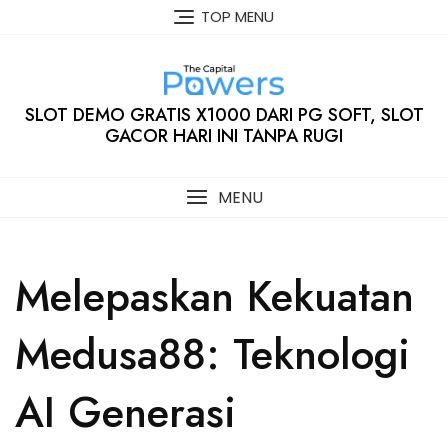
Skip
TOP MENU
to
content
SLOT DEMO GRATIS X1000 DARI PG SOFT, SLOT
GACOR HARI INI TANPA RUGI
MENU
Melepaskan Kekuatan
Medusa88: Teknologi
AI Generasi