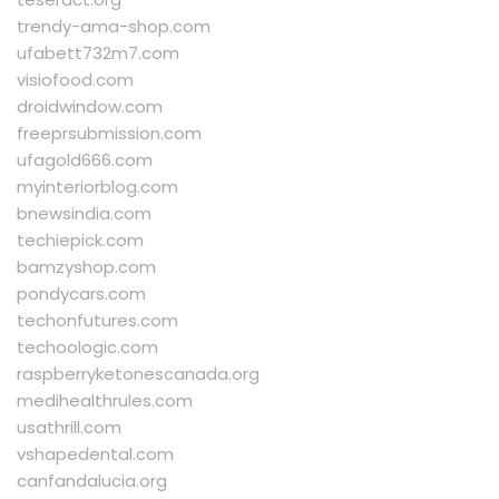
trendy-ama-shop.com
ufabett732m7.com
visiofood.com
droidwindow.com
freeprsubmission.com
ufagold666.com
myinteriorblog.com
bnewsindia.com
techiepick.com
bamzyshop.com
pondycars.com
techonfutures.com
techoologic.com
raspberryketonescanada.org
medihealthrules.com
usathrill.com
vshapedental.com
canfandalucia.org