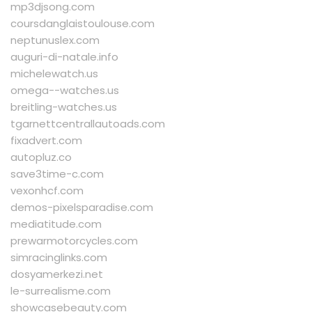
mp3djsong.com
coursdanglaistoulouse.com
neptunuslex.com
auguri-di-natale.info
michelewatch.us
omega--watches.us
breitling-watches.us
tgarnettcentrallautoads.com
fixadvert.com
autopluz.co
save3time-c.com
vexonhcf.com
demos-pixelsparadise.com
mediatitude.com
prewarmotorcycles.com
simracinglinks.com
dosyamerkezi.net
le-surrealisme.com
showcasebeauty.com