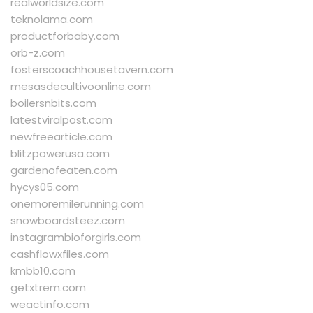
realworldsize.com
teknolama.com
productforbaby.com
orb-z.com
fosterscoachhousetavern.com
mesasdecultivoonline.com
boilersnbits.com
latestviralpost.com
newfreearticle.com
blitzpowerusa.com
gardenofeaten.com
hycys05.com
onemoremilerunning.com
snowboardsteez.com
instagrambioforgirls.com
cashflowxfiles.com
kmbb10.com
getxtrem.com
weactinfo.com