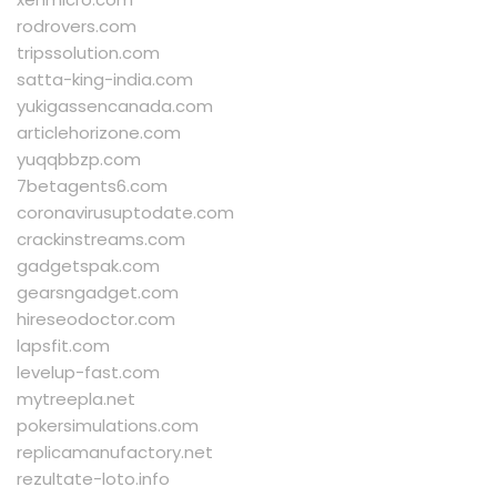
rodrovers.com
tripssolution.com
satta-king-india.com
yukigassencanada.com
articlehorizone.com
yuqqbbzp.com
7betagents6.com
coronavirusuptodate.com
crackinstreams.com
gadgetspak.com
gearsngadget.com
hireseodoctor.com
lapsfit.com
levelup-fast.com
mytreepla.net
pokersimulations.com
replicamanufactory.net
rezultate-loto.info