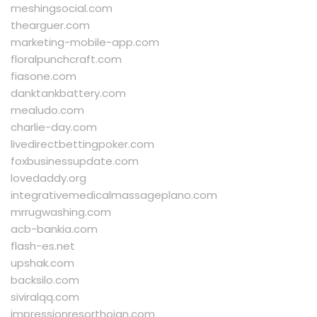
meshingsocial.com
thearguer.com
marketing-mobile-app.com
floralpunchcraft.com
fiasone.com
danktankbattery.com
mealudo.com
charlie-day.com
livedirectbettingpoker.com
foxbusinessupdate.com
lovedaddy.org
integrativemedicalmassageplano.com
mrrugwashing.com
acb-bankia.com
flash-es.net
upshak.com
backsilo.com
siviralqq.com
impressionresorthoian.com