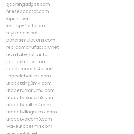
gearsngadget.com
hireseodoctor.com
lapsfit.com
levelup-fast.com
mytreepla.net
pokersimulations.com
replicamanufactory.net
rezultate-loto.info
splendifulous.com
sportsrecords4u.com
topceleberites.com
ufabetting8m4.com
ufabetunionum3.com
ufabetvalueum3.com
ufabetvaultm7.com
ufabetvillageum7.com
ufabetvoicem3.com
waveufabetm4.com
wayang88.net