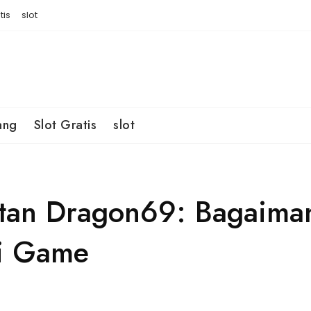
tis
slot
ang
Slot Gratis
slot
an Dragon69: Bagaimana
ri Game