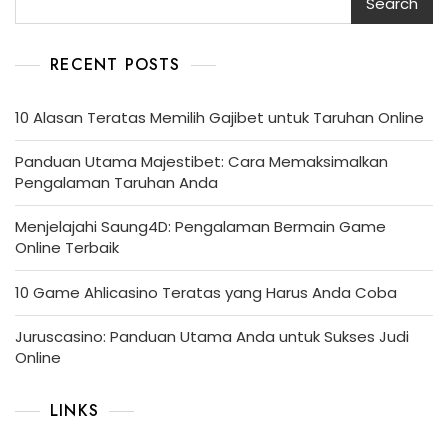
Search
RECENT POSTS
10 Alasan Teratas Memilih Gajibet untuk Taruhan Online
Panduan Utama Majestibet: Cara Memaksimalkan
Pengalaman Taruhan Anda
Menjelajahi Saung4D: Pengalaman Bermain Game
Online Terbaik
10 Game Ahlicasino Teratas yang Harus Anda Coba
Juruscasino: Panduan Utama Anda untuk Sukses Judi
Online
LINKS