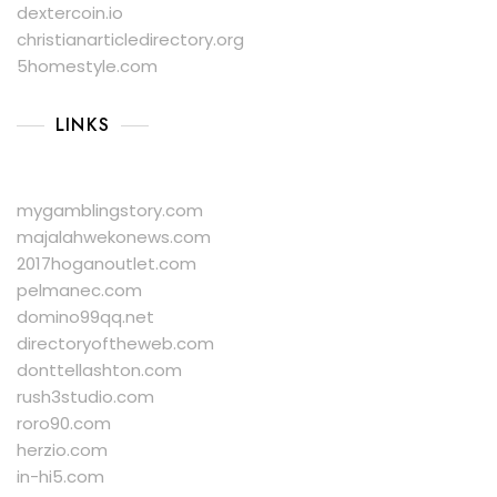
dextercoin.io
christianarticledirectory.org
5homestyle.com
LINKS
mygamblingstory.com
majalahwekonews.com
2017hoganoutlet.com
pelmanec.com
domino99qq.net
directoryoftheweb.com
donttellashton.com
rush3studio.com
roro90.com
herzio.com
in-hi5.com