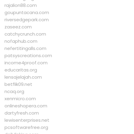
rajalion88.com
goupuntacana.com
riversedgepark.com
zaseez.com
catchycrunch.com
nofaphub.com
nefertitingalls.com
patsyscreations.com
income4proof.com
educaritas.org
lensajelajah.com
betflik09.net
ncaq.org
xenmicro.com
onlineshopera.com
dartyfresh.com
lewisenterprises.net
pcsoftwarefree.org