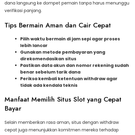
dana langsung ke dompet pemain tanpa harus menunggu
verifikasi panjang.
Tips Bermain Aman dan Cair Cepat
Pilih waktu bermain di jam sepi agar proses
lebih lancar
Gunakan metode pembayaran yang
direkomendasikan situs
Pastikan data akun dan nomor rekening sudah
benar sebelum tarik dana
Periksa kembali ketentuan withdraw agar
tidak ada kendala teknis
Manfaat Memilih Situs Slot yang Cepat
Bayar
Selain memberikan rasa aman, situs dengan withdraw
cepat juga menunjukkan komitmen mereka terhadap