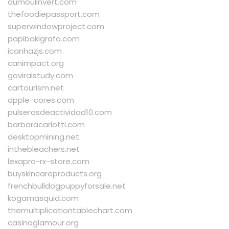
aumoulinvert.com
thefoodiepassport.com
superwindowproject.com
papibakigrafo.com
icanhazjs.com
canimpact.org
goviralstudy.com
cartourism.net
apple-cores.com
pulserasdeactividad10.com
barbaracarlotti.com
desktopmining.net
inthebleachers.net
lexapro-rx-store.com
buyskincareproducts.org
frenchbulldogpuppyforsale.net
kogamasquid.com
themultiplicationtablechart.com
casinoglamour.org