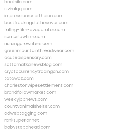
backsilo.com
siviralqq.com
impressionresorthoian.com
bestfreakingclothesever.com
falling-film-evaporator.com
sumuslawfirm.com
nursingprowriters.com
greenmountainthreadwear.com
acutedispensary.com
sattamatkanewsblog.com
cryptocurrencytradingcn.com
totowaz.com
charlestonwipesettlement.com
brandfollowmarket.com
weeklyjobnews.com
countyanimalshelter.com
adwebtagging.com
ranksuperior.net
babystepahead.com