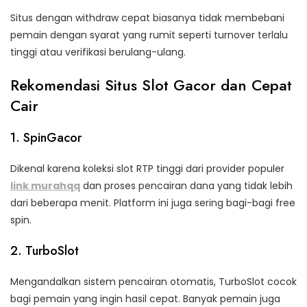
Situs dengan withdraw cepat biasanya tidak membebani
pemain dengan syarat yang rumit seperti turnover terlalu
tinggi atau verifikasi berulang-ulang.
Rekomendasi Situs Slot Gacor dan Cepat
Cair
1. SpinGacor
Dikenal karena koleksi slot RTP tinggi dari provider populer
link murahqq
dan proses pencairan dana yang tidak lebih
dari beberapa menit. Platform ini juga sering bagi-bagi free
spin.
2. TurboSlot
Mengandalkan sistem pencairan otomatis, TurboSlot cocok
bagi pemain yang ingin hasil cepat. Banyak pemain juga