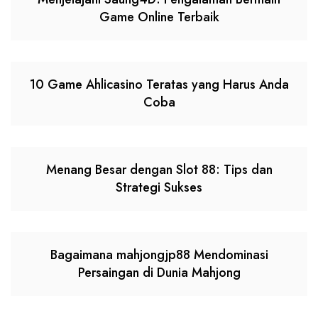
Game Online Terbaik
10 Game Ahlicasino Teratas yang Harus Anda
Coba
Menang Besar dengan Slot 88: Tips dan
Strategi Sukses
Bagaimana mahjongjp88 Mendominasi
Persaingan di Dunia Mahjong