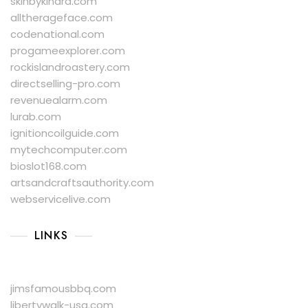
skinbykindra.com
alltherageface.com
codenational.com
progameexplorer.com
rockislandroastery.com
directselling-pro.com
revenuealarm.com
lurab.com
ignitioncoilguide.com
mytechcomputer.com
bioslot168.com
artsandcraftsauthority.com
webservicelive.com
LINKS
jimsfamousbbq.com
libertywalk-usa.com