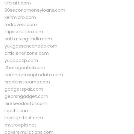
lvlcraft.com
90secondmoneyloans.com
xenmicro.com
rodrovers.com
tripssolution.com
satta-king-india.com
yukigassencanada.com
articlehorizone.com
yuqqbbzp.com
7betagents6.com
coronavirusuptodate.com
crackinstreams.com
gadgetspak.com
gearsngadget.com
hireseodoctor.com
lapsfit.com
levelup-fast.com
mytreepla.net
pokersimulations.com