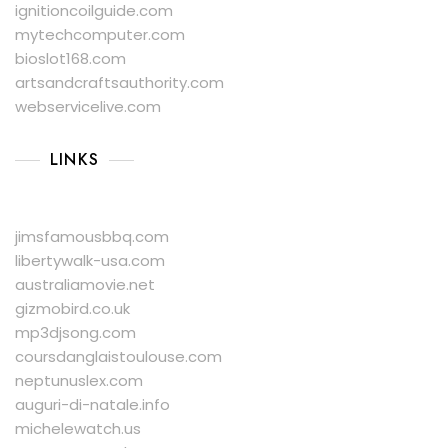
ignitioncoilguide.com
mytechcomputer.com
bioslot168.com
artsandcraftsauthority.com
webservicelive.com
LINKS
jimsfamousbbq.com
libertywalk-usa.com
australiamovie.net
gizmobird.co.uk
mp3djsong.com
coursdanglaistoulouse.com
neptunuslex.com
auguri-di-natale.info
michelewatch.us