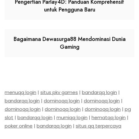
Pengertian Parlay4D: Panduan Komprehensif
untuk Pengguna Baru
Bagaimana Dewasurga88 Mendominasi Dunia
Gaming
menuqq login
|
situs pkv games
|
bandarqq login
|
bandarqq login
|
dominoqq login
|
dominoqq login
|
dominoqq login
|
dominoqq login
|
dominoqq login
|
pg
slot
|
bandarqq login
|
murniqq login
|
hematqq login
|
poker online
|
bandarqq login
|
situs qq terpercaya