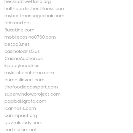
heckrodtwetland.org
halfheardinthestillness.com
mybestmassagechair.com
ericreed.net
fluxetine.com
mobilecasino8760.com
betqq3.net
casinoloans5.us
CasinoAuction.us
kipooglecouk.us
mykitchennhome.com
aumoulinvert.com
thefoodiepassport.com
superwindowproject.com
papibakigrafo.com
icanhazjs.com
canimpact.org
goviralstudy.com
cartourism.net