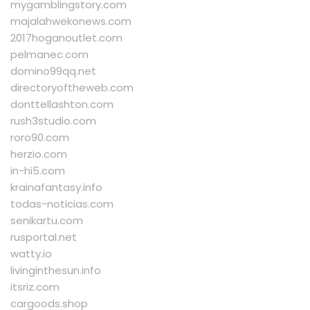
mygamblingstory.com
majalahwekonews.com
2017hoganoutlet.com
pelmanec.com
domino99qq.net
directoryoftheweb.com
donttellashton.com
rush3studio.com
roro90.com
herzio.com
in-hi5.com
krainafantasy.info
todas-noticias.com
senikartu.com
rusportal.net
watty.io
livinginthesun.info
itsriz.com
cargoods.shop