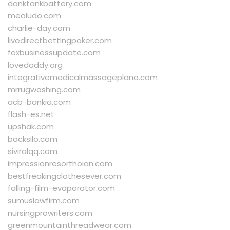
danktankbattery.com
mealudo.com
charlie-day.com
livedirectbettingpoker.com
foxbusinessupdate.com
lovedaddy.org
integrativemedicalmassageplano.com
mrrugwashing.com
acb-bankia.com
flash-es.net
upshak.com
backsilo.com
siviralqq.com
impressionresorthoian.com
bestfreakingclothesever.com
falling-film-evaporator.com
sumuslawfirm.com
nursingprowriters.com
greenmountainthreadwear.com