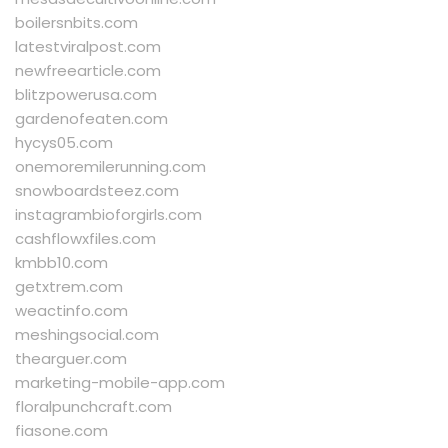
boilersnbits.com
latestviralpost.com
newfreearticle.com
blitzpowerusa.com
gardenofeaten.com
hycys05.com
onemoremilerunning.com
snowboardsteez.com
instagrambioforgirls.com
cashflowxfiles.com
kmbb10.com
getxtrem.com
weactinfo.com
meshingsocial.com
thearguer.com
marketing-mobile-app.com
floralpunchcraft.com
fiasone.com