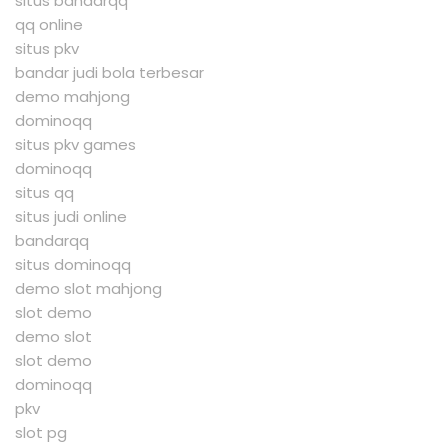
situs bandarqq
qq online
situs pkv
bandar judi bola terbesar
demo mahjong
dominoqq
situs pkv games
dominoqq
situs qq
situs judi online
bandarqq
situs dominoqq
demo slot mahjong
slot demo
demo slot
slot demo
dominoqq
pkv
slot pg