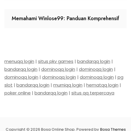
Memahami Winlose99: Panduan Komprehensif
menuqq login
|
situs pkv games
|
bandarqq login
|
bandarqq login
|
dominoqq login
|
dominoqq login
|
dominoqq login
|
dominoqq login
|
dominoqq login
|
pg
slot
|
bandarqq login
|
murniqq login
|
hematqq login
|
poker online
|
bandarqq login
|
situs qq terpercaya
Copyright © 2026 Bosa Online Shop. Powered by
Bosa Themes