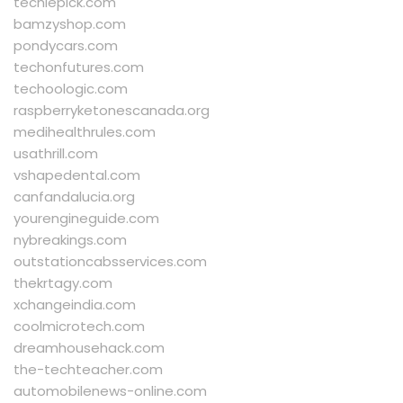
techiepick.com
bamzyshop.com
pondycars.com
techonfutures.com
techoologic.com
raspberryketonescanada.org
medihealthrules.com
usathrill.com
vshapedental.com
canfandalucia.org
yourengineguide.com
nybreakings.com
outstationcabsservices.com
thekrtagy.com
xchangeindia.com
coolmicrotech.com
dreamhousehack.com
the-techteacher.com
automobilenews-online.com