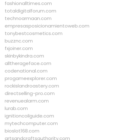
fashionalltimes.com
totaldigitalforum.com
technoarmaan.com
empresasposicionamientoweb.com
tonybestcosmetics.com
buzznc.com
fxjoiner.com
skinbykindra.com
alltherageface.com
codenational.com
progameexplorer.com
rockislandroastery.com
directselling-pro.com
revenuealarm.com
lurab.com
ignitioncoilguide.com
mytechcomputer.com
bioslot168.com
artsandcraftsauthority.com