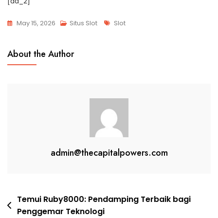
[ad_2]
Tags
May 15, 2026
Situs Slot
Slot
About the Author
admin@thecapitalpowers.com
Post
Temui Ruby8000: Pendamping Terbaik bagi
Penggemar Teknologi
navigation