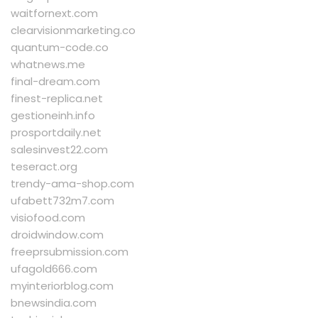
waitfornext.com
clearvisionmarketing.co
quantum-code.co
whatnews.me
final-dream.com
finest-replica.net
gestioneinh.info
prosportdaily.net
salesinvest22.com
teseract.org
trendy-ama-shop.com
ufabett732m7.com
visiofood.com
droidwindow.com
freeprsubmission.com
ufagold666.com
myinteriorblog.com
bnewsindia.com