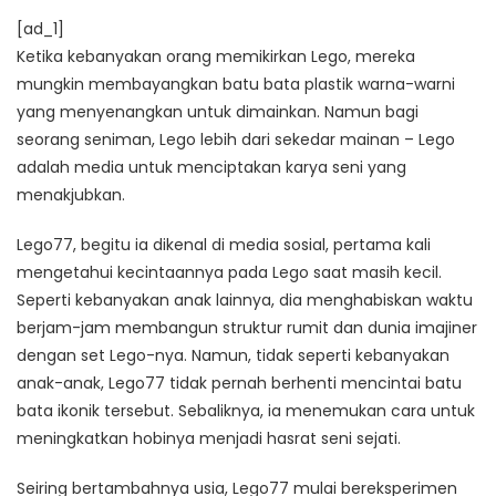
[ad_1]
Ketika kebanyakan orang memikirkan Lego, mereka
mungkin membayangkan batu bata plastik warna-warni
yang menyenangkan untuk dimainkan. Namun bagi
seorang seniman, Lego lebih dari sekedar mainan – Lego
adalah media untuk menciptakan karya seni yang
menakjubkan.
Lego77, begitu ia dikenal di media sosial, pertama kali
mengetahui kecintaannya pada Lego saat masih kecil.
Seperti kebanyakan anak lainnya, dia menghabiskan waktu
berjam-jam membangun struktur rumit dan dunia imajiner
dengan set Lego-nya. Namun, tidak seperti kebanyakan
anak-anak, Lego77 tidak pernah berhenti mencintai batu
bata ikonik tersebut. Sebaliknya, ia menemukan cara untuk
meningkatkan hobinya menjadi hasrat seni sejati.
Seiring bertambahnya usia, Lego77 mulai bereksperimen