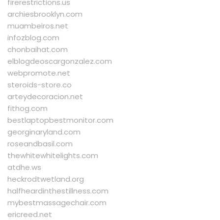
firerestrictions.us
archiesbrooklyn.com
muambeiros.net
infozblog.com
chonbaihat.com
elblogdeoscargonzalez.com
webpromote.net
steroids-store.co
arteydecoracion.net
fithog.com
bestlaptopbestmonitor.com
georginaryland.com
roseandbasil.com
thewhitewhitelights.com
atdhe.ws
heckrodtwetland.org
halfheardinthestillness.com
mybestmassagechair.com
ericreed.net