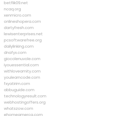
betflik09.net
ncaq.org
xenmicro.com
onlineshopera.com
dartyfresh.com
lewisenterprises.net
pcsoftwarefree.org
dailylinking.com
dnafyx.com
giocolenuvole.com
iyouessential.com
withloveamity.com
youlearncode.com
fxyatirim.com
abbuguide.com
technologyresult.com
webhostingoffers.org
whatszow.com
ehomeamerca.com