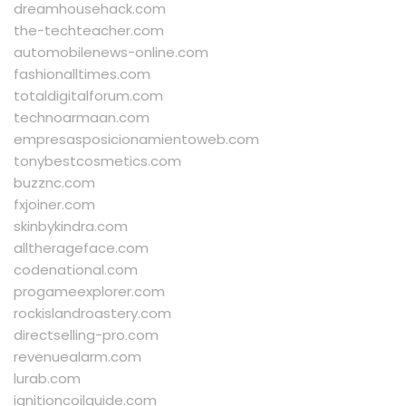
dreamhousehack.com
the-techteacher.com
automobilenews-online.com
fashionalltimes.com
totaldigitalforum.com
technoarmaan.com
empresasposicionamientoweb.com
tonybestcosmetics.com
buzznc.com
fxjoiner.com
skinbykindra.com
alltherageface.com
codenational.com
progameexplorer.com
rockislandroastery.com
directselling-pro.com
revenuealarm.com
lurab.com
ignitioncoilguide.com