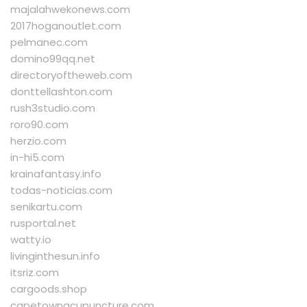
majalahwekonews.com
2017hoganoutlet.com
pelmanec.com
domino99qq.net
directoryoftheweb.com
donttellashton.com
rush3studio.com
roro90.com
herzio.com
in-hi5.com
krainafantasy.info
todas-noticias.com
senikartu.com
rusportal.net
watty.io
livinginthesun.info
itsriz.com
cargoods.shop
capetownacupuncture.com