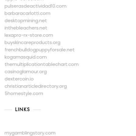
pulserasdeactividad10.com
barbaracarlotti.com
desktopmining.net
inthebleachers.net
lexapro-rx-store.com
buyskincareproducts.org
frenchbulldogpuppyforsale.net
kogamasquid.com
themultiplicationtablechart.com
casinoglamour.org
dextercoin.io
christianarticledirectory.org
5homestyle.com
LINKS
mygamblingstory.com