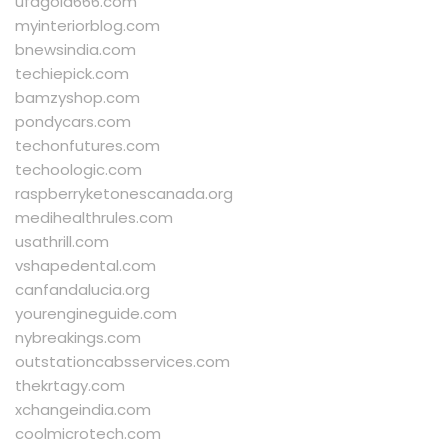
ufagold666.com
myinteriorblog.com
bnewsindia.com
techiepick.com
bamzyshop.com
pondycars.com
techonfutures.com
techoologic.com
raspberryketonescanada.org
medihealthrules.com
usathrill.com
vshapedental.com
canfandalucia.org
yourengineguide.com
nybreakings.com
outstationcabsservices.com
thekrtagy.com
xchangeindia.com
coolmicrotech.com