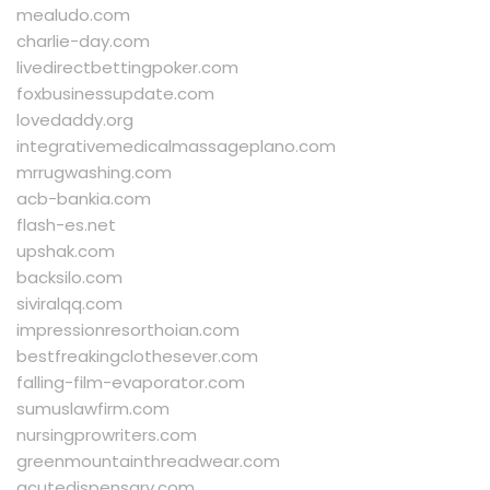
mealudo.com
charlie-day.com
livedirectbettingpoker.com
foxbusinessupdate.com
lovedaddy.org
integrativemedicalmassageplano.com
mrrugwashing.com
acb-bankia.com
flash-es.net
upshak.com
backsilo.com
siviralqq.com
impressionresorthoian.com
bestfreakingclothesever.com
falling-film-evaporator.com
sumuslawfirm.com
nursingprowriters.com
greenmountainthreadwear.com
acutedispensary.com