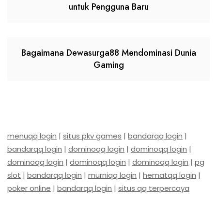
untuk Pengguna Baru
Bagaimana Dewasurga88 Mendominasi Dunia
Gaming
menuqq login
|
situs pkv games
|
bandarqq login
|
bandarqq login
|
dominoqq login
|
dominoqq login
|
dominoqq login
|
dominoqq login
|
dominoqq login
|
pg
slot
|
bandarqq login
|
murniqq login
|
hematqq login
|
poker online
|
bandarqq login
|
situs qq terpercaya