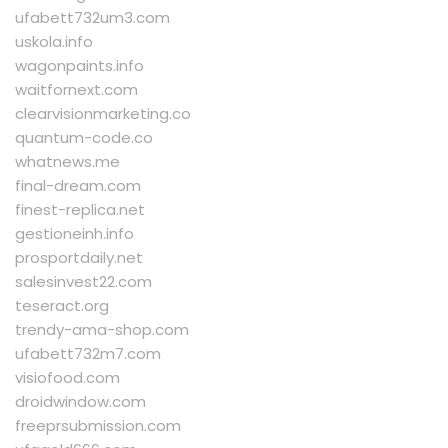
ufabett732um3.com
uskola.info
wagonpaints.info
waitfornext.com
clearvisionmarketing.co
quantum-code.co
whatnews.me
final-dream.com
finest-replica.net
gestioneinh.info
prosportdaily.net
salesinvest22.com
teseract.org
trendy-ama-shop.com
ufabett732m7.com
visiofood.com
droidwindow.com
freeprsubmission.com