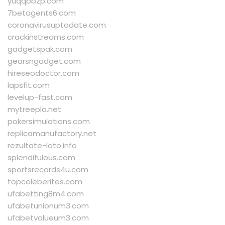
yuqqbbzp.com
7betagents6.com
coronavirusuptodate.com
crackinstreams.com
gadgetspak.com
gearsngadget.com
hireseodoctor.com
lapsfit.com
levelup-fast.com
mytreepla.net
pokersimulations.com
replicamanufactory.net
rezultate-loto.info
splendifulous.com
sportsrecords4u.com
topceleberites.com
ufabetting8m4.com
ufabetunionum3.com
ufabetvalueum3.com