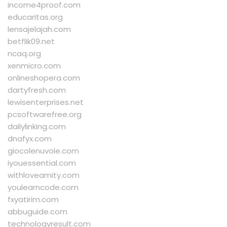
income4proof.com
educaritas.org
lensajelajah.com
betflik09.net
ncaq.org
xenmicro.com
onlineshopera.com
dartyfresh.com
lewisenterprises.net
pcsoftwarefree.org
dailylinking.com
dnafyx.com
giocolenuvole.com
iyouessential.com
withloveamity.com
youlearncode.com
fxyatirim.com
abbuguide.com
technologyresult.com