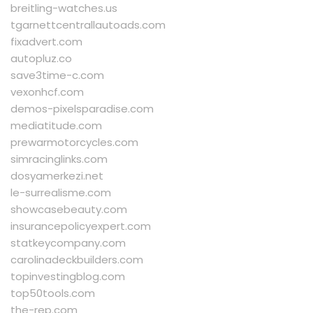
breitling-watches.us
tgarnettcentrallautoads.com
fixadvert.com
autopluz.co
save3time-c.com
vexonhcf.com
demos-pixelsparadise.com
mediatitude.com
prewarmotorcycles.com
simracinglinks.com
dosyamerkezi.net
le-surrealisme.com
showcasebeauty.com
insurancepolicyexpert.com
statkeycompany.com
carolinadeckbuilders.com
topinvestingblog.com
top50tools.com
the-rep.com