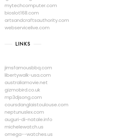
mytechcomputer.com
bioslot168.com
artsandcraftsauthority.com
webservicelive.com
LINKS
jimsfamousbbq.com
libertywalk-usa.com
australiamovie.net
gizmobird.co.uk
mp3djsong.com
coursdanglaistoulouse.com
neptunuslex.com
auguri-di-natale.info
michelewatch.us
omega--watches.us