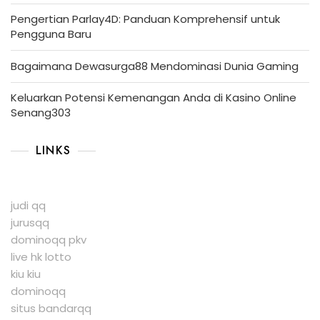
Pengertian Parlay4D: Panduan Komprehensif untuk
Pengguna Baru
Bagaimana Dewasurga88 Mendominasi Dunia Gaming
Keluarkan Potensi Kemenangan Anda di Kasino Online
Senang303
LINKS
judi qq
jurusqq
dominoqq pkv
live hk lotto
kiu kiu
dominoqq
situs bandarqq