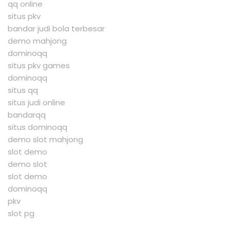
qq online
situs pkv
bandar judi bola terbesar
demo mahjong
dominoqq
situs pkv games
dominoqq
situs qq
situs judi online
bandarqq
situs dominoqq
demo slot mahjong
slot demo
demo slot
slot demo
dominoqq
pkv
slot pg