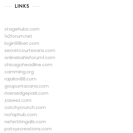
LINKS
stagehubs.com
1x2forum.net
login99bet.com
secretcourtesans.com
onlinebahisforum1.com
chicagoheadline.com
camming.org
rajalion88.com
goupuntacana.com
riversedgepark.com
zaseez.com
catchycrunch.com
nofaphub.com
nefertitingalls.com
patsyscreations.com