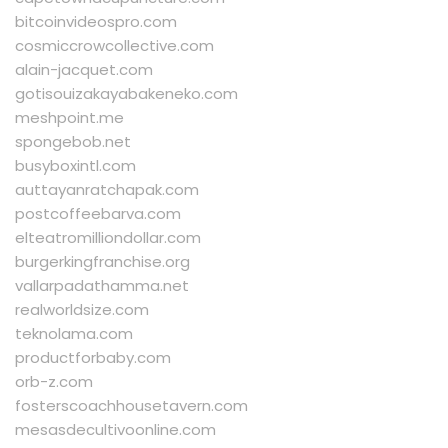
bitcoinvideospro.com
cosmiccrowcollective.com
alain-jacquet.com
gotisouizakayabakeneko.com
meshpoint.me
spongebob.net
busyboxintl.com
auttayanratchapak.com
postcoffeebarva.com
elteatromilliondollar.com
burgerkingfranchise.org
vallarpadathamma.net
realworldsize.com
teknolama.com
productforbaby.com
orb-z.com
fosterscoachhousetavern.com
mesasdecultivoonline.com