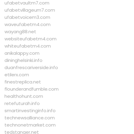
ufabetvaultm7.com
ufabetvillageum7.com
ufabetvoicem3.com
waveufabetm4.com
wayang88.net
websiteufabetm4.com
whiteufabetm4.com
anikalappy.com
dininghelsinki.info
duanfrescariverside.info
etilerx.com
finestreplica.net
flounderandfumble.com
healthohunt.com
retefuturah.info
smartinvestinginfo.info
technewsalliance.com
technonetmarket.com
tedstanger.net