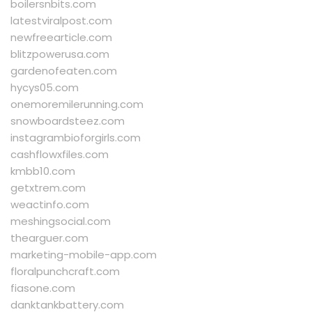
boilersnbits.com
latestviralpost.com
newfreearticle.com
blitzpowerusa.com
gardenofeaten.com
hycys05.com
onemoremilerunning.com
snowboardsteez.com
instagrambioforgirls.com
cashflowxfiles.com
kmbb10.com
getxtrem.com
weactinfo.com
meshingsocial.com
thearguer.com
marketing-mobile-app.com
floralpunchcraft.com
fiasone.com
danktankbattery.com