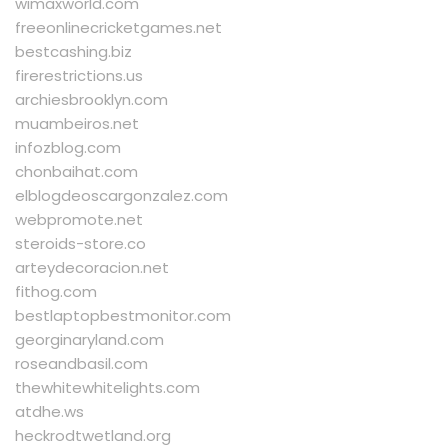
wimaxworld.com
freeonlinecricketgames.net
bestcashing.biz
firerestrictions.us
archiesbrooklyn.com
muambeiros.net
infozblog.com
chonbaihat.com
elblogdeoscargonzalez.com
webpromote.net
steroids-store.co
arteydecoracion.net
fithog.com
bestlaptopbestmonitor.com
georginaryland.com
roseandbasil.com
thewhitewhitelights.com
atdhe.ws
heckrodtwetland.org