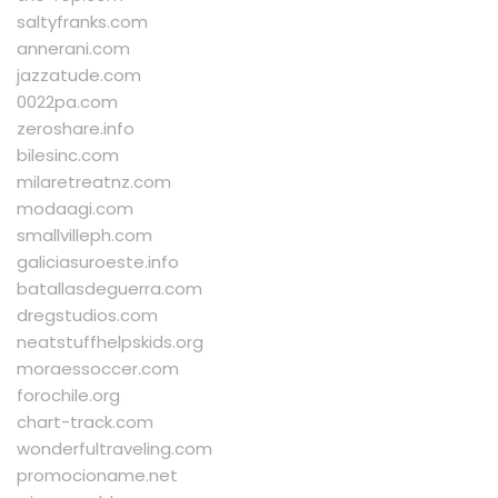
saltyfranks.com
annerani.com
jazzatude.com
0022pa.com
zeroshare.info
bilesinc.com
milaretreatnz.com
modaagi.com
smallvilleph.com
galiciasuroeste.info
batallasdeguerra.com
dregstudios.com
neatstuffhelpskids.org
moraessoccer.com
forochile.org
chart-track.com
wonderfultraveling.com
promocioname.net