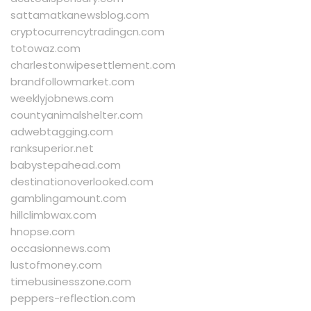
sattamatkanewsblog.com
cryptocurrencytradingcn.com
totowaz.com
charlestonwipesettlement.com
brandfollowmarket.com
weeklyjobnews.com
countyanimalshelter.com
adwebtagging.com
ranksuperior.net
babystepahead.com
destinationoverlooked.com
gamblingamount.com
hillclimbwax.com
hnopse.com
occasionnews.com
lustofmoney.com
timebusinesszone.com
peppers-reflection.com