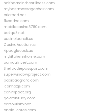
halfheardinthestillness.com
mybestmassagechair.com
ericreed.net
fluxetine.com
mobilecasino8760.com
betqq3.net
casinoloans5.us
CasinoAuction.us
kipooglecouk.us
mykitchennhome.com
aumoulinvert.com
thefoodiepassport.com
superwindowproject.com
papibakigrafo.com
icanhazjs.com
canimpact.org
goviralstudy.com
cartourism.net
apple-cores.com