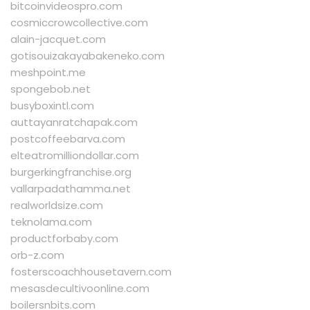
bitcoinvideospro.com
cosmiccrowcollective.com
alain-jacquet.com
gotisouizakayabakeneko.com
meshpoint.me
spongebob.net
busyboxintl.com
auttayanratchapak.com
postcoffeebarva.com
elteatromilliondollar.com
burgerkingfranchise.org
vallarpadathamma.net
realworldsize.com
teknolama.com
productforbaby.com
orb-z.com
fosterscoachhousetavern.com
mesasdecultivoonline.com
boilersnbits.com