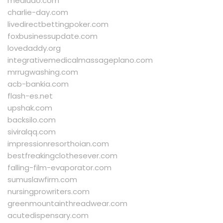
mealudo.com
charlie-day.com
livedirectbettingpoker.com
foxbusinessupdate.com
lovedaddy.org
integrativemedicalmassageplano.com
mrrugwashing.com
acb-bankia.com
flash-es.net
upshak.com
backsilo.com
siviralqq.com
impressionresorthoian.com
bestfreakingclothesever.com
falling-film-evaporator.com
sumuslawfirm.com
nursingprowriters.com
greenmountainthreadwear.com
acutedispensary.com