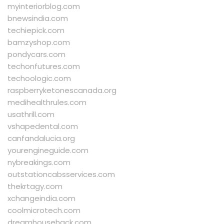
myinteriorblog.com
bnewsindia.com
techiepick.com
bamzyshop.com
pondycars.com
techonfutures.com
techoologic.com
raspberryketonescanada.org
medihealthrules.com
usathrill.com
vshapedental.com
canfandalucia.org
yourengineguide.com
nybreakings.com
outstationcabsservices.com
thekrtagy.com
xchangeindia.com
coolmicrotech.com
dreamhousehack.com