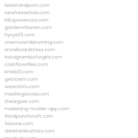
latestviralpost.com
newfreearticle.com
blitzpowerusa.com
gardenofeaten.com
hycys05.com
onemoremilerunning.com
snowboardsteez.com
instagrambioforgirls.com
cashflowxfiles.com
kmbb10.com
getxtrem.com
weactinfo.com
meshingsocial.com
thearguer.com
marketing-mobile-app.com
floralpunchcraft.com
fiasone.com
danktankbattery.com