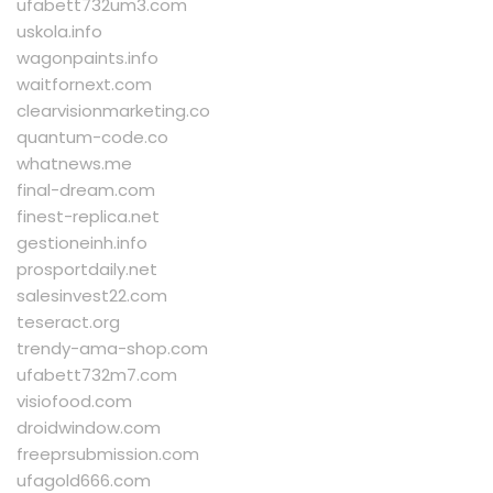
ufabett732um3.com
uskola.info
wagonpaints.info
waitfornext.com
clearvisionmarketing.co
quantum-code.co
whatnews.me
final-dream.com
finest-replica.net
gestioneinh.info
prosportdaily.net
salesinvest22.com
teseract.org
trendy-ama-shop.com
ufabett732m7.com
visiofood.com
droidwindow.com
freeprsubmission.com
ufagold666.com