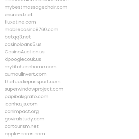
mybestmassagechair.com
ericreed.net
fluxetine.com
mobilecasino8760.com
betqq3.net
casinoloans5.us
CasinoAuction.us
kipooglecouk.us
mykitchennhome.com
aumoulinvert.com
thefoodiepassport.com
superwindowproject.com
papibakigrafo.com
icanhazjs.com
canimpact.org
goviralstudy.com
cartourism.net
apple-cores.com