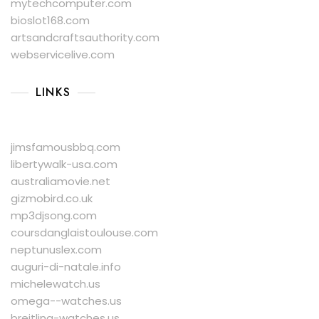
mytechcomputer.com
bioslot168.com
artsandcraftsauthority.com
webservicelive.com
LINKS
jimsfamousbbq.com
libertywalk-usa.com
australiamovie.net
gizmobird.co.uk
mp3djsong.com
coursdanglaistoulouse.com
neptunuslex.com
auguri-di-natale.info
michelewatch.us
omega--watches.us
breitling-watches.us