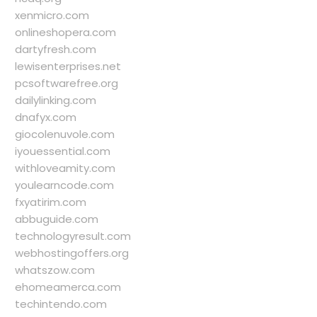
xenmicro.com
onlineshopera.com
dartyfresh.com
lewisenterprises.net
pcsoftwarefree.org
dailylinking.com
dnafyx.com
giocolenuvole.com
iyouessential.com
withloveamity.com
youlearncode.com
fxyatirim.com
abbuguide.com
technologyresult.com
webhostingoffers.org
whatszow.com
ehomeamerca.com
techintendo.com