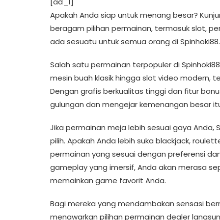
[ad_1]
Apakah Anda siap untuk menang besar? Kunjun
beragam pilihan permainan, termasuk slot, pe
ada sesuatu untuk semua orang di Spinhoki88.
Salah satu permainan terpopuler di Spinhoki8
mesin buah klasik hingga slot video modern, t
Dengan grafis berkualitas tinggi dan fitur 
gulungan dan mengejar kemenangan besar itu
Jika permainan meja lebih sesuai gaya Anda,
pilih. Apakah Anda lebih suka blackjack, roul
permainan yang sesuai dengan preferensi dan t
gameplay yang imersif, Anda akan merasa sep
memainkan game favorit Anda.
Bagi mereka yang mendambakan sensasi berm
menawarkan pilihan permainan dealer langsung