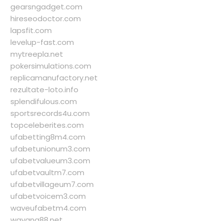
gearsngadget.com
hireseodoctor.com
lapsfit.com
levelup-fast.com
mytreepla.net
pokersimulations.com
replicamanufactory.net
rezultate-loto.info
splendifulous.com
sportsrecords4u.com
topceleberites.com
ufabetting8m4.com
ufabetunionum3.com
ufabetvalueum3.com
ufabetvaultm7.com
ufabetvillageum7.com
ufabetvoicem3.com
waveufabetm4.com
wayang88.net