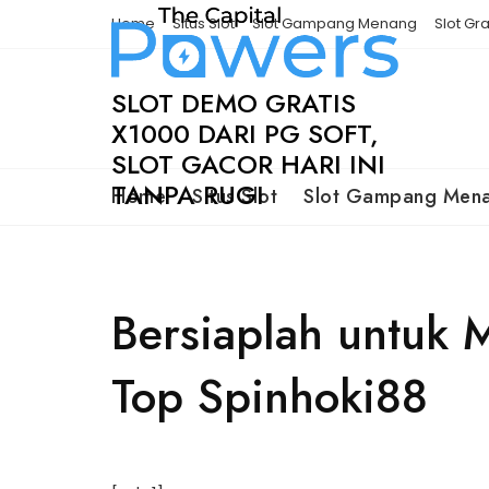
Skip
Home
Situs Slot
Slot Gampang Menang
Slot Gra
to
content
SLOT DEMO GRATIS
X1000 DARI PG SOFT,
SLOT GACOR HARI INI
TANPA RUGI
Home
Situs Slot
Slot Gampang Men
Bersiaplah untuk 
Top Spinhoki88