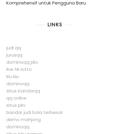
Komprehensif untuk Pengguna Baru
LINKS
judi qq
jurusqq
dominoqq pkv
live hk lotto
kiu kiu
dominoqq
situs bandarqq
qq online
situs pkv
bandar judi bola terbesar
demo mahjong
dominoqq
situs pkv games