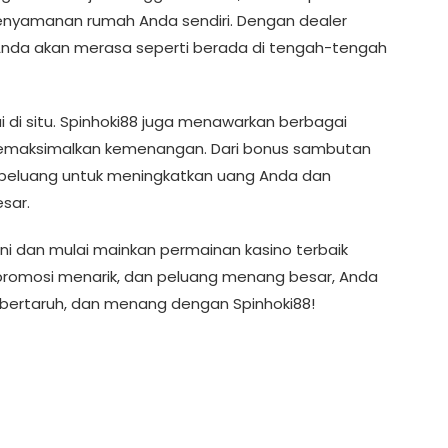
kenyamanan rumah Anda sendiri. Dengan dealer
, Anda akan merasa seperti berada di tengah-tengah
di situ. Spinhoki88 juga menawarkan berbagai
maksimalkan kemenangan. Dari bonus sambutan
 peluang untuk meningkatkan uang Anda dan
sar.
 ini dan mulai mainkan permainan kasino terbaik
promosi menarik, dan peluang menang besar, Anda
, bertaruh, dan menang dengan Spinhoki88!