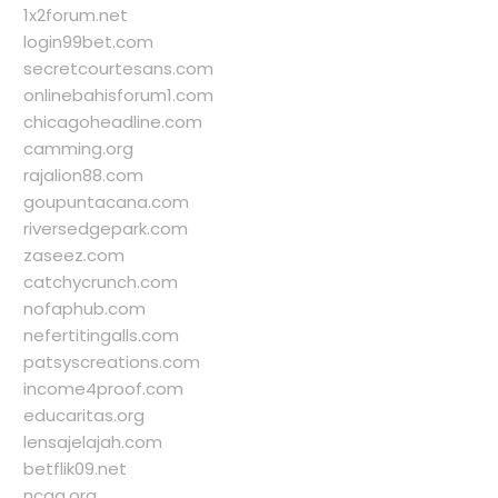
1x2forum.net
login99bet.com
secretcourtesans.com
onlinebahisforum1.com
chicagoheadline.com
camming.org
rajalion88.com
goupuntacana.com
riversedgepark.com
zaseez.com
catchycrunch.com
nofaphub.com
nefertitingalls.com
patsyscreations.com
income4proof.com
educaritas.org
lensajelajah.com
betflik09.net
ncaq.org