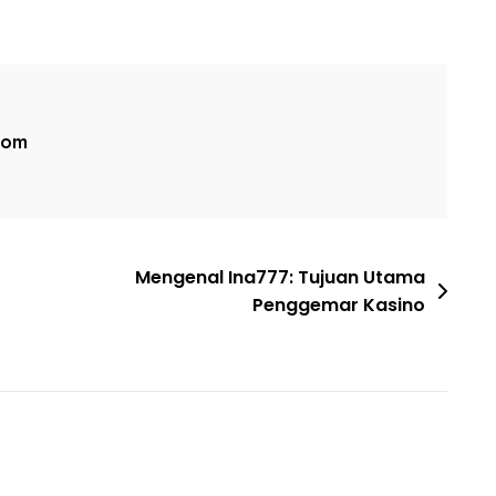
com
Mengenal Ina777: Tujuan Utama
Penggemar Kasino