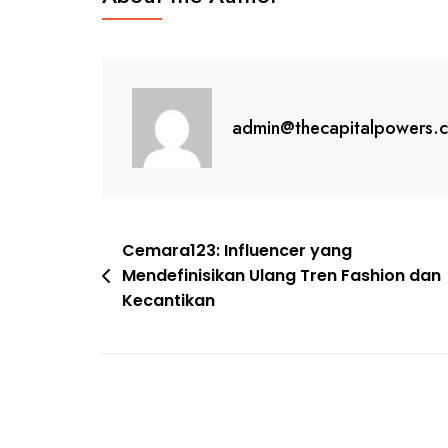
admin@thecapitalpowers.
Post
Cemara123: Influencer yang
Mendefinisikan Ulang Tren Fashion dan
navigation
Kecantikan