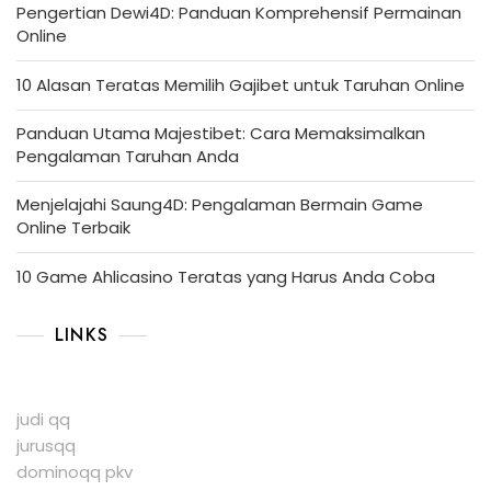
Pengertian Dewi4D: Panduan Komprehensif Permainan
Online
10 Alasan Teratas Memilih Gajibet untuk Taruhan Online
Panduan Utama Majestibet: Cara Memaksimalkan
Pengalaman Taruhan Anda
Menjelajahi Saung4D: Pengalaman Bermain Game
Online Terbaik
10 Game Ahlicasino Teratas yang Harus Anda Coba
LINKS
judi qq
jurusqq
dominoqq pkv