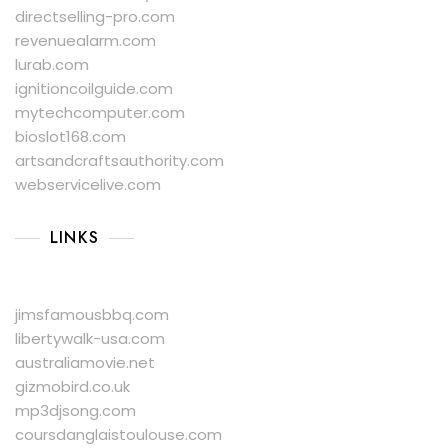
directselling-pro.com
revenuealarm.com
lurab.com
ignitioncoilguide.com
mytechcomputer.com
bioslot168.com
artsandcraftsauthority.com
webservicelive.com
LINKS
jimsfamousbbq.com
libertywalk-usa.com
australiamovie.net
gizmobird.co.uk
mp3djsong.com
coursdanglaistoulouse.com