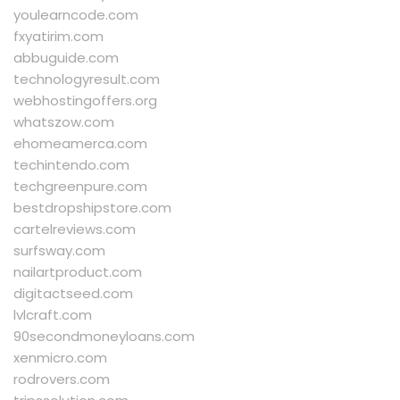
youlearncode.com
fxyatirim.com
abbuguide.com
technologyresult.com
webhostingoffers.org
whatszow.com
ehomeamerca.com
techintendo.com
techgreenpure.com
bestdropshipstore.com
cartelreviews.com
surfsway.com
nailartproduct.com
digitactseed.com
lvlcraft.com
90secondmoneyloans.com
xenmicro.com
rodrovers.com