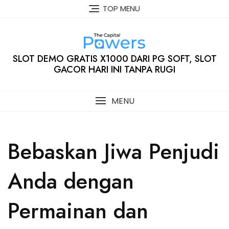
Skip
TOP MENU
to
content
SLOT DEMO GRATIS X1000 DARI PG SOFT, SLOT
GACOR HARI INI TANPA RUGI
MENU
Bebaskan Jiwa Penjudi
Anda dengan
Permainan dan