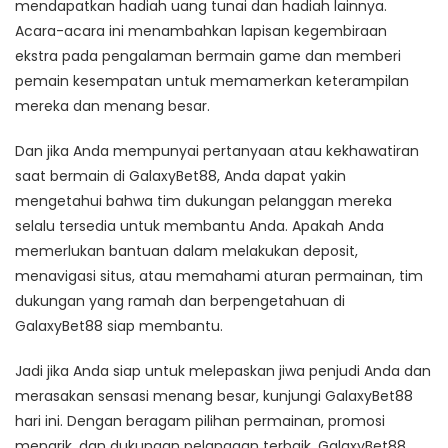
mendapatkan hadiah uang tunai dan hadiah lainnya.
Acara-acara ini menambahkan lapisan kegembiraan
ekstra pada pengalaman bermain game dan memberi
pemain kesempatan untuk memamerkan keterampilan
mereka dan menang besar.
Dan jika Anda mempunyai pertanyaan atau kekhawatiran
saat bermain di GalaxyBet88, Anda dapat yakin
mengetahui bahwa tim dukungan pelanggan mereka
selalu tersedia untuk membantu Anda. Apakah Anda
memerlukan bantuan dalam melakukan deposit,
menavigasi situs, atau memahami aturan permainan, tim
dukungan yang ramah dan berpengetahuan di
GalaxyBet88 siap membantu.
Jadi jika Anda siap untuk melepaskan jiwa penjudi Anda dan
merasakan sensasi menang besar, kunjungi GalaxyBet88
hari ini. Dengan beragam pilihan permainan, promosi
menarik, dan dukungan pelanggan terbaik, GalaxyBet88