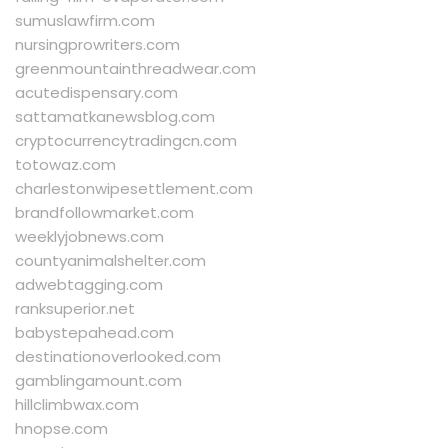
sumuslawfirm.com
nursingprowriters.com
greenmountainthreadwear.com
acutedispensary.com
sattamatkanewsblog.com
cryptocurrencytradingcn.com
totowaz.com
charlestonwipesettlement.com
brandfollowmarket.com
weeklyjobnews.com
countyanimalshelter.com
adwebtagging.com
ranksuperior.net
babystepahead.com
destinationoverlooked.com
gamblingamount.com
hillclimbwax.com
hnopse.com