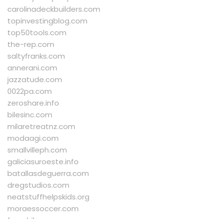
carolinadeckbuilders.com
topinvestingblog.com
top50tools.com
the-rep.com
saltyfranks.com
annerani.com
jazzatude.com
0022pa.com
zeroshare.info
bilesinc.com
milaretreatnz.com
modaagi.com
smallvilleph.com
galiciasuroeste.info
batallasdeguerra.com
dregstudios.com
neatstuffhelpskids.org
moraessoccer.com