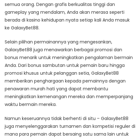
semua orang. Dengan grafis berkualitas tinggi dan
gameplay yang mendalam, Anda akan merasa seperti
berada di kasino kehidupan nyata setiap kali Anda masuk
ke GalaxyBet88.
Selain pilihan permainannya yang mengesankan,
GalaxyBet88 juga menawarkan berbagai promosi dan
bonus menarik untuk meningkatkan pengalaman bermain
Anda. Dari bonus sambutan untuk pemain baru hingga
promosi khusus untuk pelanggan setia, GalaxyBet88
memberikan penghargaan kepada pemainnya dengan
penawaran murah hati yang dapat membantu
meningkatkan kemenangan mereka dan memperpanjang
waktu bermain mereka.
Namun keseruannya tidak berhenti di situ – GalaxyBet88
juga menyelenggarakan turnamen dan kompetisi reguler di
mana para pemain dapat bersaing satu sama lain untuk