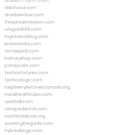
ufabett732m7.com
visiofood.com
droidwindow.com
freeprsubmission.com
ufagold666.com
myinteriorblog.com
bnewsindia.com
techiepick.com
bamzyshop.com
pondycars.com
techonfutures.com
techoologic.com
raspberryketonescanada.org
medihealthrules.com
usathrill.com
vshapedental.com
canfandalucia.org
yourengineguide.com
nybreakings.com